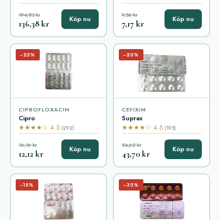
194,83 kr
9,56 kr
Köp nu
Köp nu
136,38 kr
7,17 kr
−25%
−20%
CIPROFLOXACIN
CEFIXIM
Cipro
Suprax
★★★★☆ 4.5
★★★★☆ 4.5
(292)
(195)
16,16 kr
54,62 kr
Köp nu
Köp nu
12,12 kr
43,70 kr
−15%
−30%