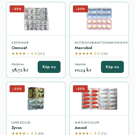
−25%
−30%
CEFDINIR
NITROFURANTOINMONOHYDR
Omnicef
Macrobid
★★★★☆ 4.5
★★★★★ 5.0
(291)
(149)
78,29 kr
14,63 kr
Köp nu
Köp nu
58,72 kr
10,24 kr
−30%
−25%
LINEZOLID
AMOXICILLIN
Zyvox
Amoxil
★★★★☆ 4.5
★★★★☆ 4.5
(88)
(72)