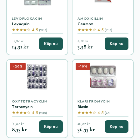
LEVOFLOXACIN
AMOXICILLIN
Levaquin
Cenmox
★★★★☆ 4.5
★★★★☆ 4.5
(284)
(214)
17,07 kr
4,78 kr
Köp nu
Köp nu
14,51 kr
3,58 kr
−20%
−10%
OXYTETRACYKLIN
KLARITROMYCIN
Terramycin
Biaxin
★★★★☆ 4.5
★★★★☆ 4.5
(238)
(48)
10,67 kr
40,59 kr
Köp nu
Köp nu
8,53 kr
36,53 kr