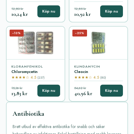
12,80 kr
12,85 kr
Köp nu
Köp nu
10,24 kr
10,92 kr
−10%
−25%
KLORAMFENIKOL
KLINDAMYCIN
Chloromycetin
Cleocin
★★★★☆ 4.5
★★★★☆ 4.5
(237)
(80)
15,36 kr
54,62 kr
Köp nu
Köp nu
13,83 kr
40,96 kr
Antibiotika
Brett utbud av effektiva antibiotika för snabb och säker
behandling av infektioner. Enkel beställning med snabb leverans