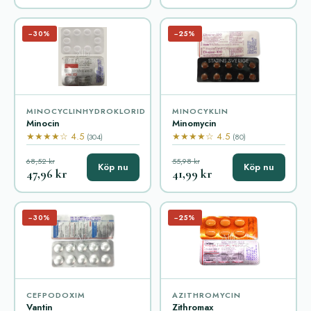
−30%
−25%
MINOCYCLINHYDROKLORID
MINOCYKLIN
Minocin
Minomycin
★★★★☆ 4.5
★★★★☆ 4.5
(304)
(80)
68,52 kr
55,98 kr
Köp nu
Köp nu
47,96 kr
41,99 kr
−30%
−25%
CEFPODOXIM
AZITHROMYCIN
Vantin
Zithromax