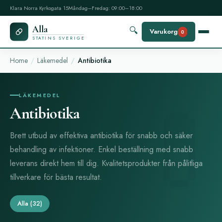
Klara Norra Kyrkogata 15
Måndag–Fredag: 09:00–18:00
Alla
🔍
Varukorg
0
STATINS SVERIGE
Home
Läkemedel
Antibiotika
LÄKEMEDEL
Antibiotika
Brett utbud av effektiva antibiotika för snabb och säker
behandling av infektioner. Enkel beställning med snabb
leverans direkt hem till dig. Kvalitetsprodukter från pålitliga
tillverkare för bästa resultat.
Alla
(32)