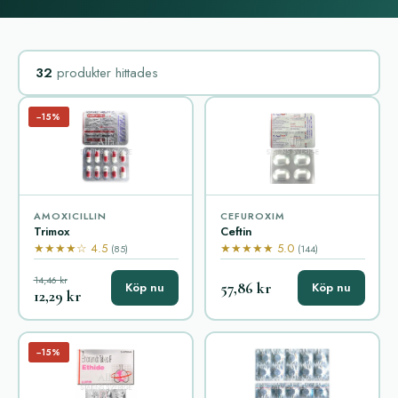
32
produkter hittades
−15%
AMOXICILLIN
CEFUROXIM
Trimox
Ceftin
★★★★☆ 4.5
★★★★★ 5.0
(85)
(144)
14,46 kr
57,86 kr
Köp nu
Köp nu
12,29 kr
−15%