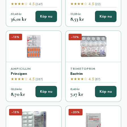
★★★★☆ 4.5
★★★★☆ 4.5
(247)
(22)
51,45 kr
11,38 kr
Köp nu
Köp nu
36,01 kr
8,53 kr
−15%
−15%
AMPICILLIN
TRIMETOPRIM
Principen
Bactrim
★★★★☆ 4.5
★★★★☆ 4.5
(287)
(87)
10,24 kr
8,43 kr
Köp nu
Köp nu
8,70 kr
7,17 kr
−15%
−25%