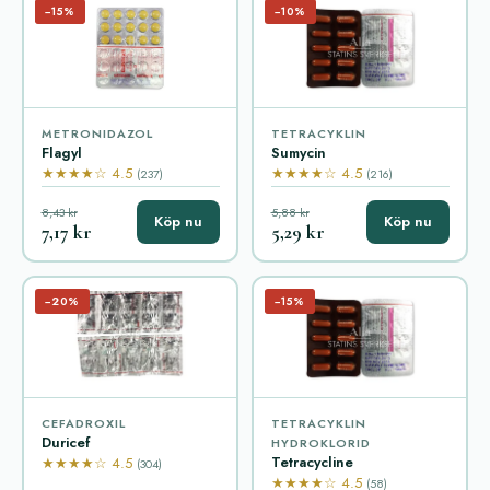
−15%
−10%
METRONIDAZOL
TETRACYKLIN
Flagyl
Sumycin
★★★★☆ 4.5
★★★★☆ 4.5
(237)
(216)
8,43 kr
5,88 kr
Köp nu
Köp nu
7,17 kr
5,29 kr
−20%
−15%
CEFADROXIL
TETRACYKLIN
Duricef
HYDROKLORID
Tetracycline
★★★★☆ 4.5
(304)
★★★★☆ 4.5
(58)