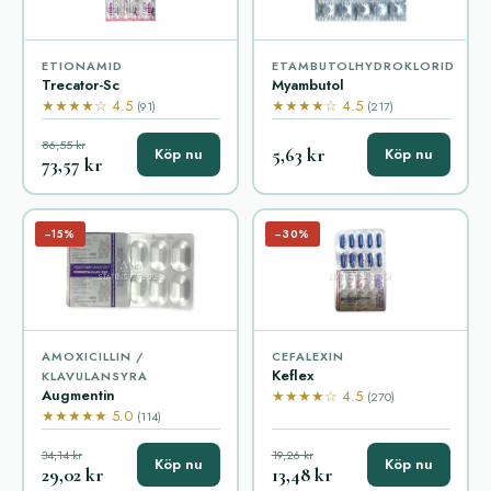
ETIONAMID
ETAMBUTOLHYDROKLORID
Trecator-Sc
Myambutol
★★★★☆ 4.5
★★★★☆ 4.5
(91)
(217)
86,55 kr
5,63 kr
Köp nu
Köp nu
73,57 kr
−15%
−30%
AMOXICILLIN /
CEFALEXIN
Keflex
KLAVULANSYRA
Augmentin
★★★★☆ 4.5
(270)
★★★★★ 5.0
(114)
34,14 kr
19,26 kr
Köp nu
Köp nu
29,02 kr
13,48 kr