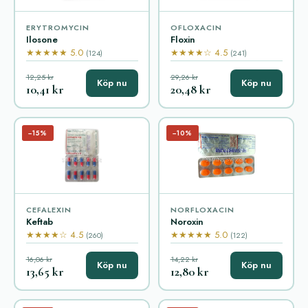
ERYTROMYCIN
OFLOXACIN
Ilosone
Floxin
★★★★★ 5.0
★★★★☆ 4.5
(124)
(241)
12,25 kr
29,26 kr
Köp nu
Köp nu
10,41 kr
20,48 kr
−15%
−10%
CEFALEXIN
NORFLOXACIN
Keftab
Noroxin
★★★★☆ 4.5
★★★★★ 5.0
(260)
(122)
16,06 kr
14,22 kr
Köp nu
Köp nu
13,65 kr
12,80 kr