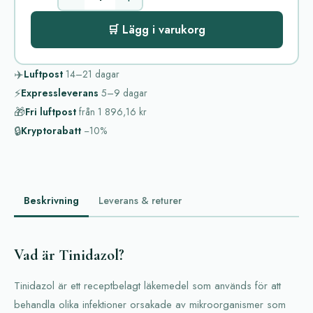
🛒 Lägg i varukorg
✈️
Luftpost
14–21
dagar
⚡
Expressleverans
5–9
dagar
🎁
Fri luftpost
från
1 896,16 kr
🔒
Kryptorabatt
−10%
Beskrivning
Leverans & returer
Vad är Tinidazol?
Tinidazol är ett receptbelagt läkemedel som används för att
behandla olika infektioner orsakade av mikroorganismer som