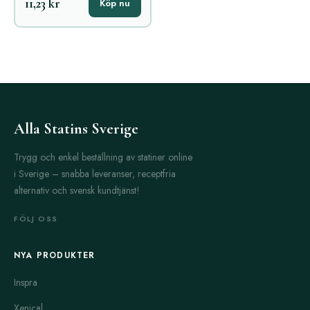
11,23 kr
Köp nu
Alla Statins Sverige
Trygg och enkel beställning av statiner online
i Sverige – snabba leveranser, receptfria
alternativ och svensk kundtjänst!
FÖLJ OSS
NYA PRODUKTER
Inspra
Xenical