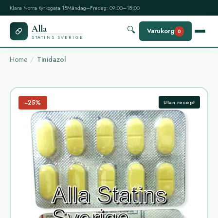
Klara Norra Kyrkogata 15
Måndag–Fredag: 09:00–18:00
Alla
🔍
Varukorg
0
STATINS SVERIGE
Home
Tinidazol
−25%
Utan recept