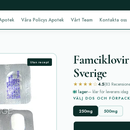
Apotek
Våra Policys Apotek
Vårt Team
Kontakta oss
Famciklovir 
Utan recept
Sverige
★★★★☆
4.5
(83
Recension
I lager
— klar för leverans idag
VÄLJ DOS OCH FÖRPAC
250mg
500mg