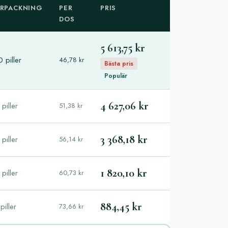
RPACKNING
PER
PRIS
DOS
5 613,75 kr
 piller
46,78 kr
Bästa pris
Populär
4 627,06 kr
piller
51,38 kr
3 368,18 kr
piller
56,14 kr
1 820,10 kr
piller
60,73 kr
884,45 kr
piller
73,66 kr