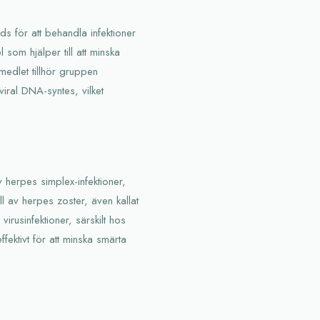
s för att behandla infektioner
som hjälper till att minska
edlet tillhör gruppen
ral DNA-syntes, vilket
 herpes simplex-infektioner,
ll av herpes zoster, även kallat
irusinfektioner, särskilt hos
ektivt för att minska smärta