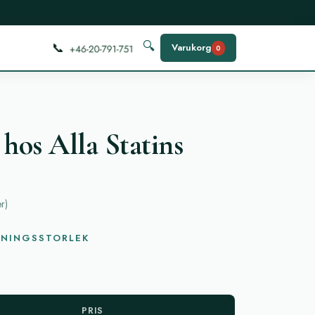
📞
🔍
Varukorg
0
hos Alla Statins
er
)
KNINGSSTORLEK
PRIS