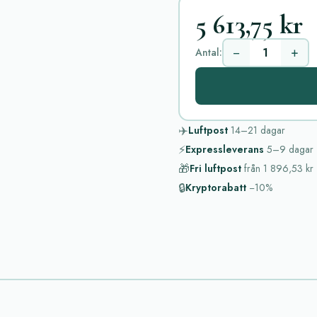
5 613,75 kr
−
+
Antal:
✈️
Luftpost
14–21
dagar
⚡
Expressleverans
5–9
dagar
🎁
Fri luftpost
från
1 896,53 kr
🔒
Kryptorabatt
−10%