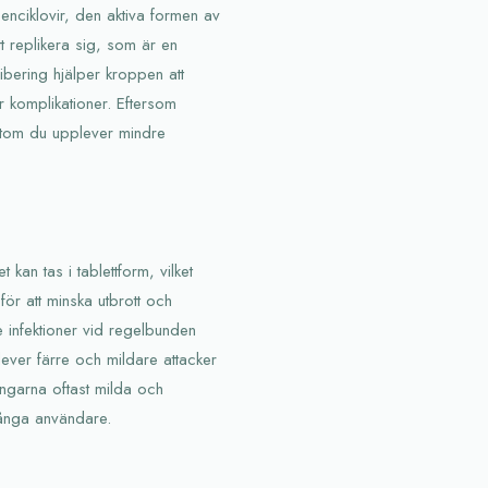
enciklovir, den aktiva formen av
tt replikera sig, som är en
ibering hjälper kroppen att
 komplikationer. Eftersom
ymtom du upplever mindre
kan tas i tablettform, vilket
för att minska utbrott och
infektioner vid regelbunden
ever färre och mildare attacker
ngarna oftast milda och
 många användare.