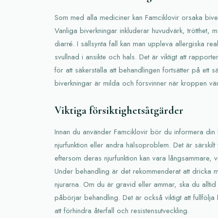
Som med alla mediciner kan Famciklovir orsaka bive
Vanliga biverkningar inkluderar huvudvärk, trötthet,
diarré. I sällsynta fall kan man uppleva allergiska rea
svullnad i ansikte och hals. Det är viktigt att rapporter
för att säkerställa att behandlingen fortsätter på ett 
biverkningar är milda och försvinner när kroppen vän
Viktiga försiktighetsåtgärder
Innan du använder Famciklovir bör du informera din 
njurfunktion eller andra hälsoproblem. Det är särskilt 
eftersom deras njurfunktion kan vara långsammare, v
Under behandling är det rekommenderat att dricka my
njurarna. Om du är gravid eller ammar, ska du alltid
påbörjar behandling. Det är också viktigt att fullföl
att förhindra återfall och resistensutveckling.