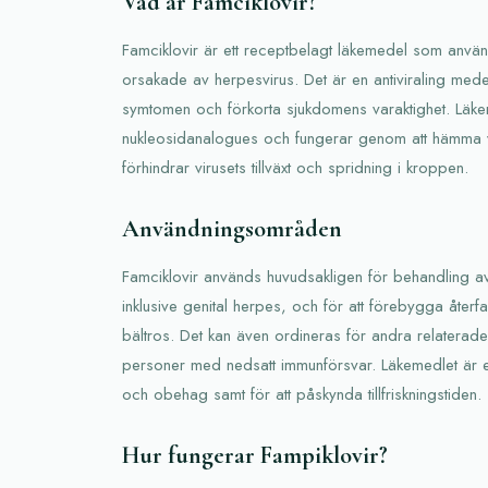
Vad är Famciklovir?
Famciklovir är ett receptbelagt läkemedel som använd
orsakade av herpesvirus. Det är en antiviraling medel 
symtomen och förkorta sjukdomens varaktighet. Läkem
nukleosidanalogues och fungerar genom att hämma vi
förhindrar virusets tillväxt och spridning i kroppen.
Användningsområden
Famciklovir används huvudsakligen för behandling av
inklusive genital herpes, och för att förebygga återfa
bältros. Det kan även ordineras för andra relaterade v
personer med nedsatt immunförsvar. Läkemedlet är eff
och obehag samt för att påskynda tillfriskningstiden.
Hur fungerar Fampiklovir?