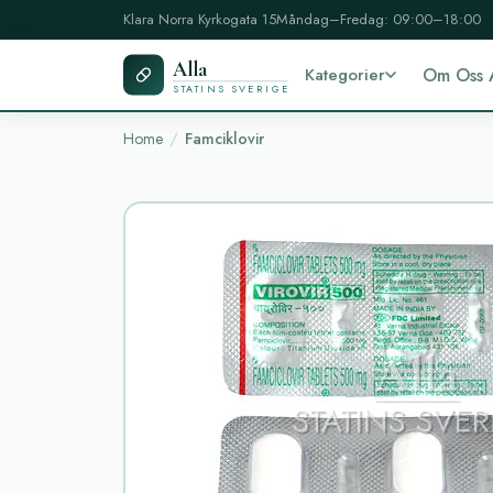
Klara Norra Kyrkogata 15
Måndag–Fredag: 09:00–18:00
Alla
Kategorier
Om Oss 
STATINS SVERIGE
Home
Famciklovir