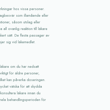
rkningar hos vissa personer.
 magbesvär som illamående eller
ktioner, såsom utslag eller
a all ovanlig reaktion till läkare
säkert sätt. De flesta passager av
jer sig vid läkemedlet.
läkare om du har nedsatt
viktigt för äldre personer,
ilket kan påverka doseringen.
cket vätska för att skydda
 konsultera läkare innan du
ja hela behandlingsperioden för