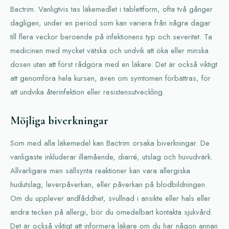
Bactrim. Vanligtvis tas läkemedlet i tablettform, ofta två gånger
dagligen, under en period som kan variera från några dagar
till flera veckor beroende på infektionens typ och severitet. Ta
medicinen med mycket vätska och undvik att öka eller minska
dosen utan att först rådgöra med en läkare. Det är också viktigt
att genomföra hela kursen, även om symtomen förbättras, för
att undvika återinfektion eller resistensutveckling.
Möjliga biverkningar
Som med alla läkemedel kan Bactrim orsaka biverkningar. De
vanligaste inkluderar illamående, diarré, utslag och huvudvärk.
Allvarligare men sällsynta reaktioner kan vara allergiska
hudutslag, leverpåverkan, eller påverkan på blodbildningen.
Om du upplever andfåddhet, svullnad i ansikte eller hals eller
andra tecken på allergi, bör du omedelbart kontakta sjukvård.
Det är också viktigt att informera läkare om du har någon annan