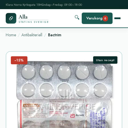
Klara Norra Kyrkogata 15
Måndag–Fredag: 09:00–18:00
Alla
🔍
Varukorg
0
STATINS SVERIGE
Home
Antibakteriell
Bactrim
−15%
Utan recept