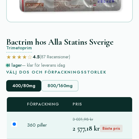
Bactrim hos Alla Statins Sverige
Trimetoprim
★★★★☆
4.5
(87
Recensioner
)
I lager
— klar för leverans idag
VÄLJ DOS OCH FÖRPACKNINGSSTORLEK
400/80mg
800/160mg
FÖRPACKNING
PRIS
3 031,98 kr
360 piller
2 577,18 kr
Bästa pris