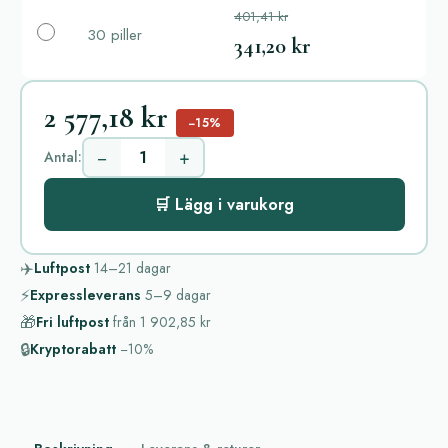
401,41 kr
30 piller
341,20 kr
2 577,18 kr
−15%
−
+
Antal:
🛒 Lägg i varukorg
✈️
Luftpost
14–21
dagar
⚡
Expressleverans
5–9
dagar
🎁
Fri luftpost
från
1 902,85 kr
🔒
Kryptorabatt
−10%