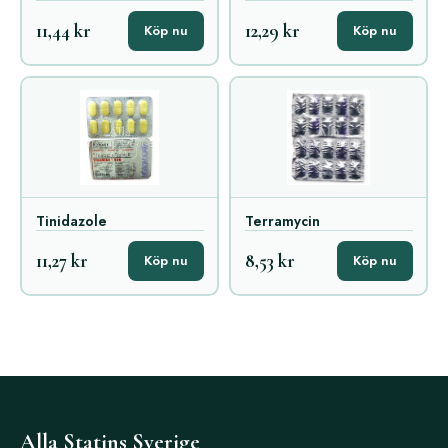
11,44 kr
12,29 kr
Köp nu
Köp nu
Tinidazole
Terramycin
11,27 kr
8,53 kr
Köp nu
Köp nu
Alla Statins Sverige