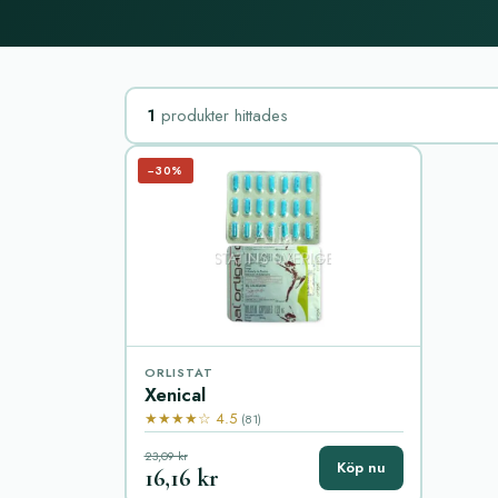
1
produkter hittades
−30%
ORLISTAT
Xenical
★★★★☆ 4.5
(81)
23,09 kr
Köp nu
16,16 kr