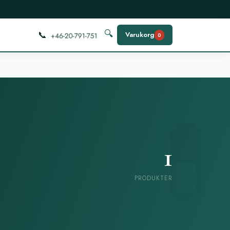
📞
🔍
Varukorg
0
1
PRODUKTER