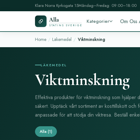
Klara Norra Kyrkogata 15
Måndag–Fredag: 09:00–18:00
Alla
Kategorier
Om Oss 
STATINS SVERIGE
Home
Läkemedel
Viktminskning
LÄKEMEDEL
Viktminskning
Effektiva produkter för viktminskning som hjälper 
säkert. Upptäck vårt sortiment av kosttillskott och 
anpassade för att stödja din viktresa. Beställ enk
Alla
(1)