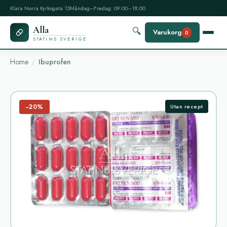
Klara Norra Kyrkogata 15
Måndag–Fredag: 09:00–18:00
Alla
🔍
Varukorg
0
STATINS SVERIGE
Home
Ibuprofen
−20%
Utan recept