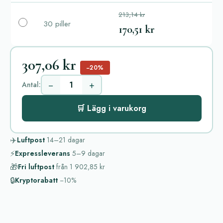
213,14 kr
30 piller
170,51 kr
307,06 kr
−20%
−
+
Antal:
🛒 Lägg i varukorg
✈️
Luftpost
14–21
dagar
⚡
Expressleverans
5–9
dagar
🎁
Fri luftpost
från
1 902,85 kr
🔒
Kryptorabatt
−10%