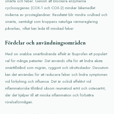
smärta och feber. Genom att blockera enzymerna
cyclooxygenas (COX-1 och COX-2) minskar läkemedlet
nivåerna av prostaglandiner. Resultatet blir mindre svullnad och
smärta, samtidigt som kroppens naturliga värmereglering
påverkas, vilket kan leda till minskad feber.
Fördelar och användningsområden
Med sin snabba smärtlindrande effekt är Ibuprofen ett populärt
val för många patienter. Det används ofta för att lindra akuta
smärttillstånd som migrän, ryggont och idrottsskador. Dessutom
kan det användas för att reducera feber och lindra symptomen
vid förkylning och influensa. Det är också effektivt vid
inflammatoriska tillstånd såsom reumatoid artrit och osteoartrit,
där det hjälper till att minska inflammation och förbättra
rörelseförmågan.