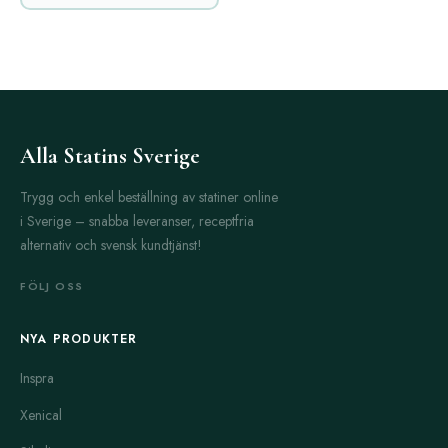
Alla Statins Sverige
Trygg och enkel beställning av statiner online
i Sverige – snabba leveranser, receptfria
alternativ och svensk kundtjänst!
FÖLJ OSS
NYA PRODUKTER
Inspra
Xenical