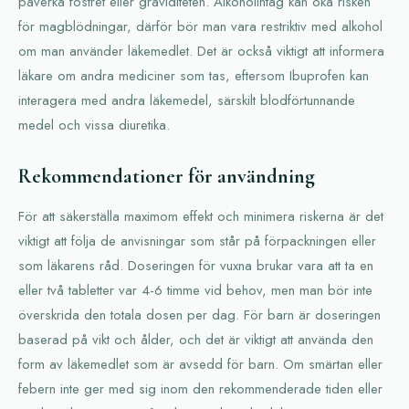
påverka fostret eller graviditeten. Alkoholintag kan öka risken
för magblödningar, därför bör man vara restriktiv med alkohol
om man använder läkemedlet. Det är också viktigt att informera
läkare om andra mediciner som tas, eftersom Ibuprofen kan
interagera med andra läkemedel, särskilt blodförtunnande
medel och vissa diuretika.
Rekommendationer för användning
För att säkerställa maximom effekt och minimera riskerna är det
viktigt att följa de anvisningar som står på förpackningen eller
som läkarens råd. Doseringen för vuxna brukar vara att ta en
eller två tabletter var 4-6 timme vid behov, men man bör inte
överskrida den totala dosen per dag. För barn är doseringen
baserad på vikt och ålder, och det är viktigt att använda den
form av läkemedlet som är avsedd för barn. Om smärtan eller
febern inte ger med sig inom den rekommenderade tiden eller