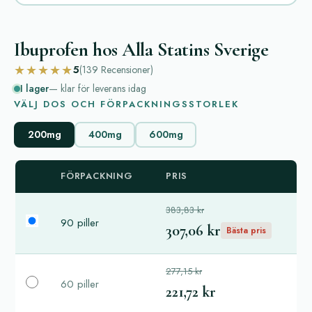
Ibuprofen hos Alla Statins Sverige
★★★★★
5
(139
Recensioner
)
I lager
— klar för leverans idag
VÄLJ DOS OCH FÖRPACKNINGSSTORLEK
200mg
400mg
600mg
FÖRPACKNING
PRIS
383,83 kr
90 piller
307,06 kr
Bästa pris
277,15 kr
60 piller
221,72 kr