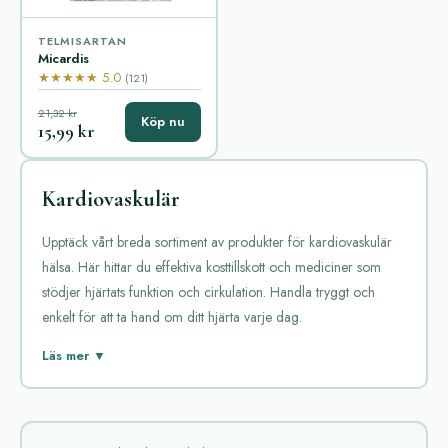
TELMISARTAN
Micardis
★★★★★ 5.0
(121)
21,32 kr
Köp nu
15,99 kr
Kardiovaskulär
Upptäck vårt breda sortiment av produkter för kardiovaskulär
hälsa. Här hittar du effektiva kosttillskott och mediciner som
stödjer hjärtats funktion och cirkulation. Handla tryggt och
enkelt för att ta hand om ditt hjärta varje dag.
Kardiovaskulär medicin är viktig för att behandla hjärt- och
Läs mer ▼
kärlsjukdomar. Dessa läkemedel kan minska risken för allvarliga
komplikationer som stroke, hjärtinfarkt och hjärtsvikt. Här följer
en överblick av några populära läkemedel inom denna