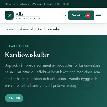
Klara Norra Kyrkogata 15
Måndag–Fredag: 09:00–18:00
Alla
🔍
Varukorg
0
STATINS SVERIGE
Home
Läkemedel
Kardiovaskulär
LÄKEMEDEL
Kardiovaskulär
Upptäck vårt breda sortiment av produkter för kardiovaskulär
hälsa. Här hittar du effektiva kosttillskott och mediciner som
stödjer hjärtats funktion och cirkulation. Handla tryggt och
enkelt för att ta hand om ditt hjärta varje dag.
Alla
(13)