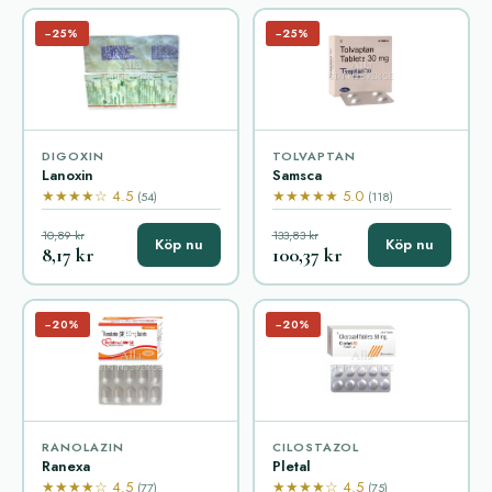
−25%
−25%
DIGOXIN
TOLVAPTAN
Lanoxin
Samsca
★★★★☆ 4.5
★★★★★ 5.0
(54)
(118)
10,89 kr
133,83 kr
Köp nu
Köp nu
8,17 kr
100,37 kr
−20%
−20%
RANOLAZIN
CILOSTAZOL
Ranexa
Pletal
★★★★☆ 4.5
★★★★☆ 4.5
(77)
(75)