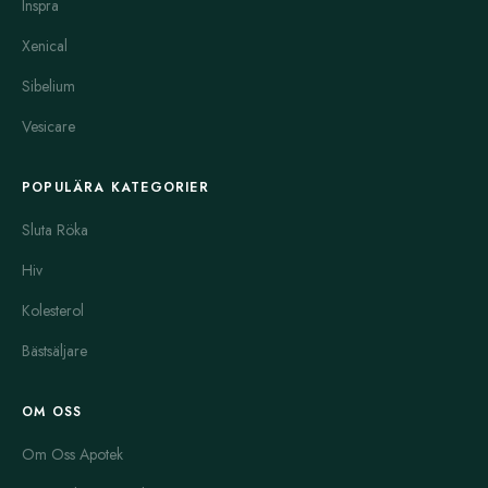
Inspra
Coumadin
är en blodförtunnande medicin med warfarin som
Xenical
aktiv substans. Den används för att förebygga blodproppar vid
förmaksflimmer och efter vissa operationer. Behandlingen
Sibelium
kräver noggrann provtagning för att dosering ska vara korrekt.
Vesicare
Fel dos kan leda till blödningar eller otillräcklig effekt.
Lanoxin
, med digoxin som verksamt ämne, hjälper till att
POPULÄRA KATEGORIER
stärka hjärtats pumpfunktion. Den används ofta vid hjärtsvikt och
vissa hjärtrytmrubbningar. Lanoxin har smalt
Sluta Röka
behandlingsintervall, vilket betyder att rätt dos är mycket viktig
Hiv
för att undvika biverkningar som illamående och yrsel.
Kolesterol
Lisinopril
är en annan ACE-hämmare som sänker blodtrycket
och skyddar njurarna, särskilt hos patienter med diabetes. Den
Bästsäljare
är ett vanligt val inom blodtrycksbehandling och ofta försedd
med god tolerans. Biverkningar liknar de för Altace, inklusive
OM OSS
hosta och trötthet.
Om Oss Apotek
Micardis
innehåller telmisartan, en angiotensin II-