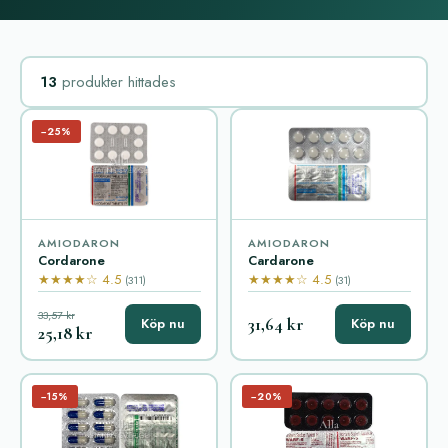
13
produkter hittades
−25%
AMIODARON
AMIODARON
Cordarone
Cardarone
★★★★☆ 4.5
★★★★☆ 4.5
(311)
(31)
33,57 kr
31,64 kr
Köp nu
Köp nu
25,18 kr
−15%
−20%