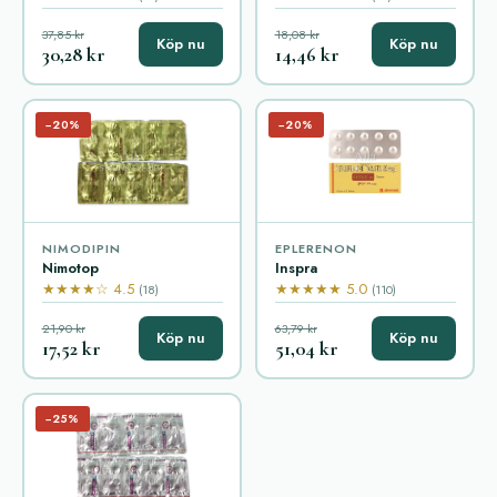
37,85 kr
18,08 kr
Köp nu
Köp nu
30,28 kr
14,46 kr
−20%
−20%
NIMODIPIN
EPLERENON
Nimotop
Inspra
★★★★☆ 4.5
★★★★★ 5.0
(18)
(110)
21,90 kr
63,79 kr
Köp nu
Köp nu
17,52 kr
51,04 kr
−25%