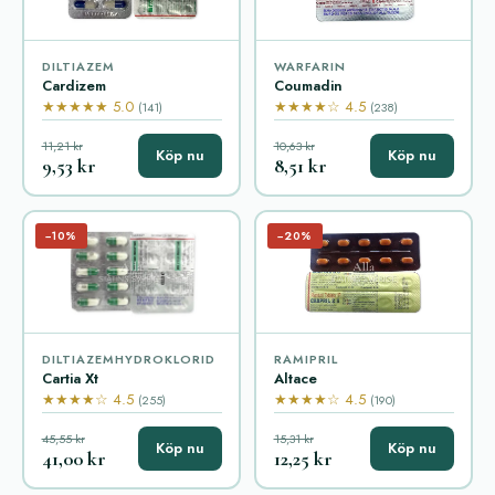
DILTIAZEM
WARFARIN
Cardizem
Coumadin
★★★★★ 5.0
★★★★☆ 4.5
(141)
(238)
11,21 kr
10,63 kr
Köp nu
Köp nu
9,53 kr
8,51 kr
−10%
−20%
DILTIAZEMHYDROKLORID
RAMIPRIL
Cartia Xt
Altace
★★★★☆ 4.5
★★★★☆ 4.5
(255)
(190)
45,55 kr
15,31 kr
Köp nu
Köp nu
41,00 kr
12,25 kr