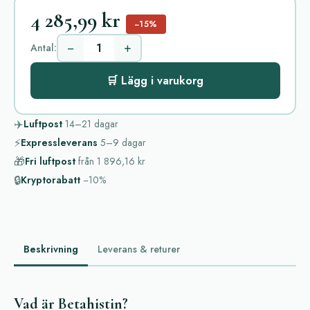
4 285,99 kr
−15%
−
+
Antal:
🛒 Lägg i varukorg
✈️
Luftpost
14–21
dagar
⚡
Expressleverans
5–9
dagar
🎁
Fri luftpost
från
1 896,16 kr
🔒
Kryptorabatt
−10%
Beskrivning
Leverans & returer
Vad är Betahistin?