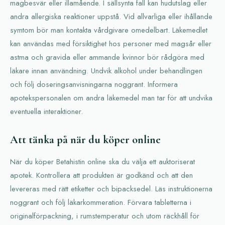
magbesvär eller illamående. I sällsynta fall kan hudutslag eller
andra allergiska reaktioner uppstå. Vid allvarliga eller ihållande
symtom bör man kontakta vårdgivare omedelbart. Läkemedlet
kan användas med försiktighet hos personer med magsår eller
astma och gravida eller ammande kvinnor bör rådgöra med
läkare innan användning. Undvik alkohol under behandlingen
och följ doseringsanvisningarna noggrant. Informera
apotekspersonalen om andra läkemedel man tar för att undvika
eventuella interaktioner.
Att tänka på när du köper online
När du köper Betahistin online ska du välja ett auktoriserat
apotek. Kontrollera att produkten är godkänd och att den
levereras med rätt etiketter och bipacksedel. Läs instruktionerna
noggrant och följ läkarkommeration. Förvara tabletterna i
originalförpackning, i rumstemperatur och utom räckhåll för