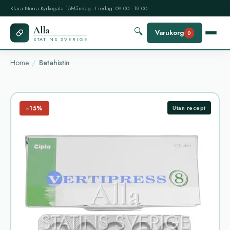
Klara Norra Kyrkogata 15
Måndag–Fredag: 09:00–18:00
Alla
🔍
Varukorg
0
STATINS SVERIGE
Home
Betahistin
−15%
Utan recept