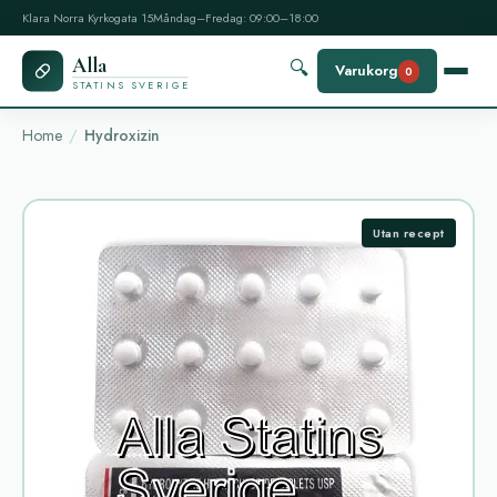
Klara Norra Kyrkogata 15
Måndag–Fredag: 09:00–18:00
Alla
🔍
Varukorg
0
STATINS SVERIGE
Home
Hydroxizin
Utan recept