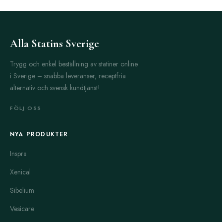
Alla Statins Sverige
Trygg och enkel beställning av statiner online
i Sverige – snabba leveranser, receptfria
alternativ och svensk kundtjänst!
FÖLJ OSS
NYA PRODUKTER
Inspra
Xenical
Sibelium
Vesicare