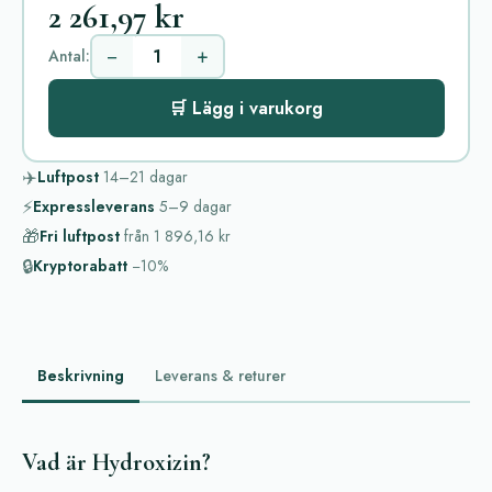
2 261,97 kr
−
+
Antal:
🛒 Lägg i varukorg
✈️
Luftpost
14–21
dagar
⚡
Expressleverans
5–9
dagar
🎁
Fri luftpost
från
1 896,16 kr
🔒
Kryptorabatt
−10%
Beskrivning
Leverans & returer
Vad är Hydroxizin?