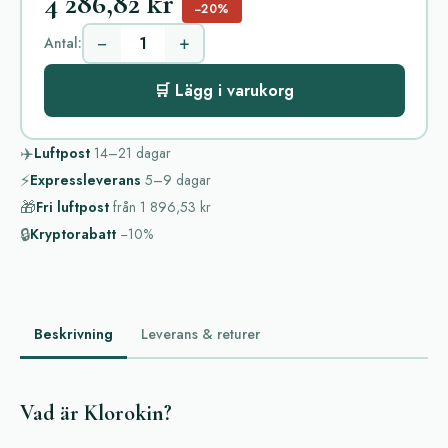
4 286,82 kr
−20%
−
+
Antal:
🛒 Lägg i varukorg
✈️
Luftpost
14–21
dagar
⚡
Expressleverans
5–9
dagar
🎁
Fri luftpost
från
1 896,53 kr
🔒
Kryptorabatt
−10%
Beskrivning
Leverans & returer
Vad är Klorokin?