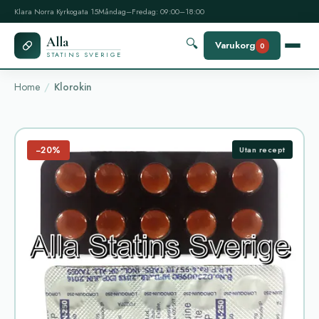
Klara Norra Kyrkogata 15
Måndag–Fredag: 09:00–18:00
Alla
🔍
Varukorg
0
STATINS SVERIGE
Home
Klorokin
−20%
Utan recept