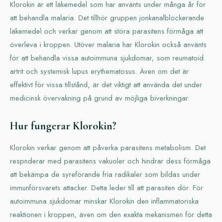
Klorokin är ett läkemedel som har använts under många år för
att behandla malaria. Det tillhör gruppen jonkanalblockerande
läkemedel och verkar genom att störa parasitens förmåga att
överleva i kroppen. Utöver malaria har Klorokin också använts
för att behandla vissa autoimmuna sjukdomar, som reumatoid
artrit och systemisk lupus erythematosus. Även om det är
effektivt för vissa tillstånd, är det viktigt att använda det under
medicinsk övervakning på grund av möjliga biverkningar.
Hur fungerar Klorokin?
Klorokin verkar genom att påverka parasitens metabolism. Det
respnderar med parasitens vakuoler och hindrar dess förmåga
att bekämpa de syreförande fria radikaler som bildas under
immunförsvarets attacker. Detta leder till att parasiten dör. För
autoimmuna sjukdomar minskar Klorokin den inflammatoriska
reaktionen i kroppen, även om den exakta mekanismen för detta