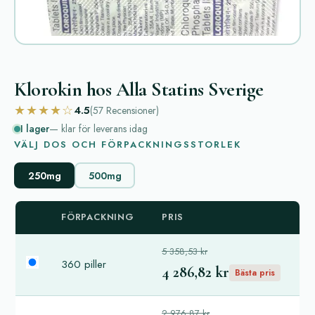
Klorokin hos Alla Statins Sverige
★★★★☆
4.5
(57
Recensioner
)
I lager
— klar för leverans idag
VÄLJ DOS OCH FÖRPACKNINGSSTORLEK
250mg
500mg
FÖRPACKNING
PRIS
5 358,53 kr
360 piller
4 286,82 kr
Bästa pris
2 976,87 kr