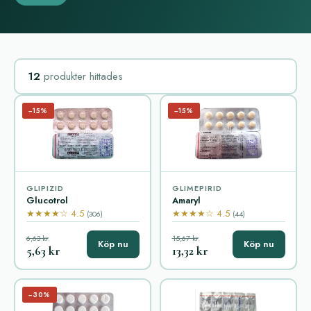
12
produkter hittades
−15%
−15%
GLIPIZID
GLIMEPIRID
Glucotrol
Amaryl
★★★★☆ 4.5
★★★★☆ 4.5
(306)
(44)
6,63 kr
15,67 kr
Köp nu
Köp nu
5,63 kr
13,32 kr
−30%