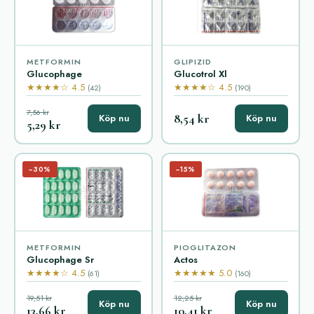
METFORMIN
GLIPIZID
Glucophage
Glucotrol Xl
★★★★☆ 4.5
★★★★☆ 4.5
(42)
(190)
7,56 kr
8,54 kr
Köp nu
Köp nu
5,29 kr
−30%
−15%
METFORMIN
PIOGLITAZON
Glucophage Sr
Actos
★★★★☆ 4.5
★★★★★ 5.0
(61)
(160)
19,51 kr
12,25 kr
Köp nu
Köp nu
13,66 kr
10,41 kr