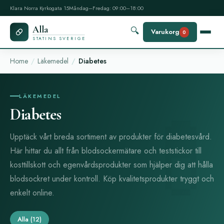
Klara Norra Kyrkogata 15
Måndag–Fredag: 09:00–18:00
Alla
🔍
Varukorg
0
STATINS SVERIGE
Home
Läkemedel
Diabetes
LÄKEMEDEL
Diabetes
Upptäck vårt breda sortiment av produkter för diabetesvård.
Här hittar du allt från blodsockermätare och teststickor till
kosttillskott och egenvårdsprodukter som hjälper dig att hålla
blodsockret under kontroll. Köp kvalitetsprodukter tryggt och
enkelt online.
Alla
(12)