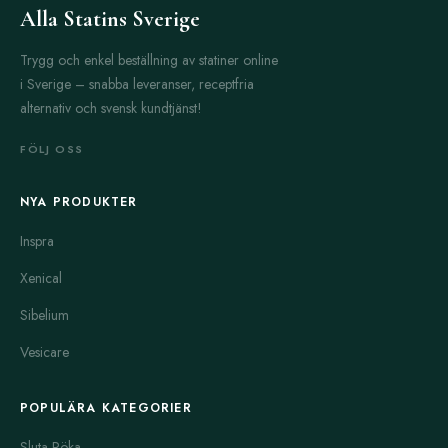
Alla Statins Sverige
och ger jämnare blodsockerkontroll.
Glucotrol och Glucotrol XL
Trygg och enkel beställning av statiner online
i Sverige – snabba leveranser, receptfria
Glucovance
alternativ och svensk kundtjänst!
Glycomet
FÖLJ OSS
Micronase
Prandin
NYA PRODUKTER
Precose
Inspra
Rybelsus
Xenical
Sammanfattningsvis finns det många olika typer av
Sibelium
diabetesmediciner. Metforminbaserade läkemedel
som Glucophage och Glycomet är ofta
Vesicare
förstahandsval. Sulfonurea som Amaryl och Glucotrol
används när extra insulinproduktion behövs.
POPULÄRA KATEGORIER
Kombinationspreparat som Glucovance erbjuder
Sluta Röka