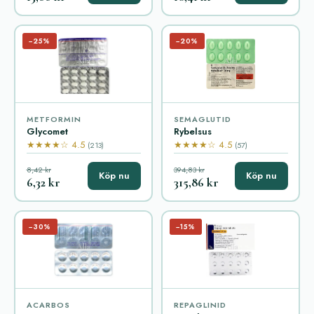
−25%
−20%
METFORMIN
SEMAGLUTID
Glycomet
Rybelsus
★★★★☆ 4.5
★★★★☆ 4.5
(213)
(57)
8,42 kr
394,83 kr
Köp nu
Köp nu
6,32 kr
315,86 kr
−30%
−15%
ACARBOS
REPAGLINID