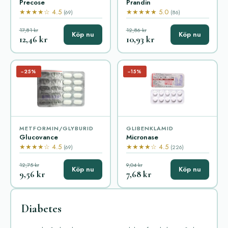
Precose
Prandin
★★★★☆ 4.5
★★★★★ 5.0
(69)
(86)
17,81 kr
12,86 kr
Köp nu
Köp nu
12,46 kr
10,93 kr
−25%
−15%
METFORMIN/GLYBURID
GLIBENKLAMID
Glucovance
Micronase
★★★★☆ 4.5
★★★★☆ 4.5
(69)
(226)
12,75 kr
9,04 kr
Köp nu
Köp nu
9,56 kr
7,68 kr
Diabetes