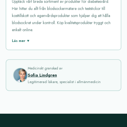
Upptäck vårt breda sortiment av produkter för diabetesvård.
Här hittar du allt från blodsockermätare och teststickor till
kosttillskott och egenvårdsprodukter som hjälper dig att hålla
blodsockret under kontroll. Köp kvalitetsprodukter tryggt och
enkelt online.
Diabetes är en chronisk sjukdom som påverkar
Läs mer ▼
blodsockernivåerna. Många behöver medicinering för att
kontrollera sin diabetes. Det finns flera populära läkemedel som
hjälper till att reglera blodsockret. Här följer en genomgång av
några av de mest använda medicinerna.
Medicinskt granskad av
Sofia Lindgren
Actos
är en medicin som tillhör gruppen tiazolidindioner. Den
Legitimerad läkare, specialist i allmänmedicin
hjälper kroppen att använda insulin bättre. Actos ökar insulinets
effekt i muskel- och fettceller. Den kan också minska mängden
socker som levern producerar. Vanliga biverkningar kan vara
viktuppgång och vätskeretention.
Amaryl
Glucophage
Glucophage SR
, som tas en gång om dagen