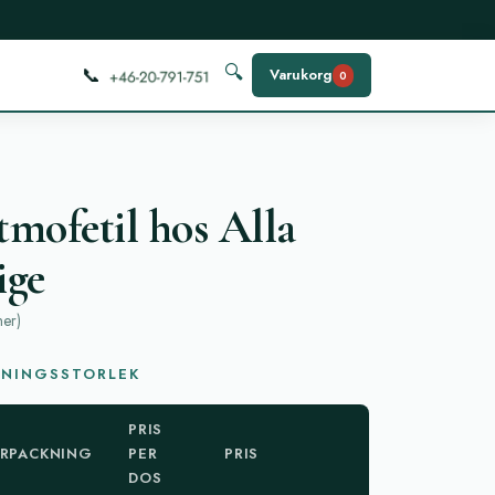
📞
🔍
Varukorg
0
mofetil hos Alla
ige
ner
)
KNINGSSTORLEK
PRIS
RPACKNING
PER
PRIS
DOS