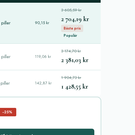
3 605,59 kr
2 704,19 kr
piller
90,15 kr
Bästa pris
Populär
3 174,70 kr
piller
119,06 kr
2 381,03 kr
1 904,73 kr
piller
142,87 kr
1 428,55 kr
−25%