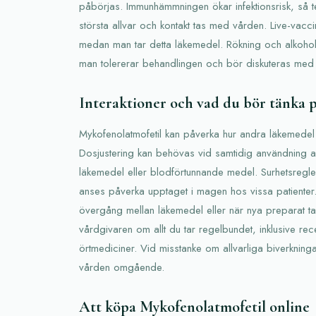
påbörjas. Immunhämmningen ökar infektionsrisk, så t
största allvar och kontakt tas med vården. Live-vacci
medan man tar detta läkemedel. Rökning och alkoho
man tolererar behandlingen och bör diskuteras med 
Interaktioner och vad du bör tänka 
Mykofenolatmofetil kan påverka hur andra läkemedel
Dosjustering kan behövas vid samtidig användning av v
läkemedel eller blodförtunnande medel. Surhetsregl
anses påverka upptaget i magen hos vissa patienter. 
övergång mellan läkemedel eller när nya preparat tas 
vårdgivaren om allt du tar regelbundet, inklusive rec
örtmediciner. Vid misstanke om allvarliga biverkningar
vården omgående.
Att köpa Mykofenolatmofetil online