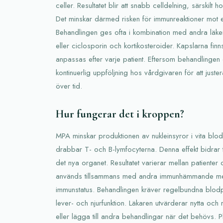
celler. Resultatet blir att snabb celldelning, särskil
Det minskar därmed risken för immunreaktioner mot et
Behandlingen ges ofta i kombination med andra läkem
eller ciclosporin och kortikosteroider. Kapslarna finn
anpassas efter varje patient. Eftersom behandlingen 
kontinuerlig uppföljning hos vårdgivaren för att just
över tid.
Hur fungerar det i kroppen?
MPA minskar produktionen av nukleinsyror i vita blodk
drabbar T- och B-lymfocyterna. Denna effekt bidrar til
det nya organet. Resultatet varierar mellan patiente
används tillsammans med andra immunhämmande med
immunstatus. Behandlingen kräver regelbundna blod
lever- och njurfunktion. Läkaren utvärderar nytta och
eller lägga till andra behandlingar när det behövs. 