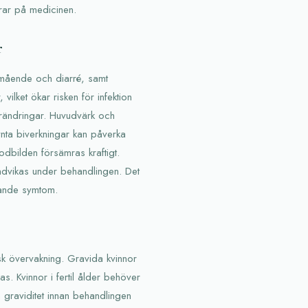
ar på medicinen.
r
amående och diarré, samt
ilket ökar risken för infektion
tförändringar. Huvudvärk och
ynta biverkningar kan påverka
lodbilden försämras kraftigt.
undvikas under behandlingen. Det
mande symtom.
sk övervakning. Gravida kvinnor
s. Kvinnor i fertil ålder behöver
m graviditet innan behandlingen