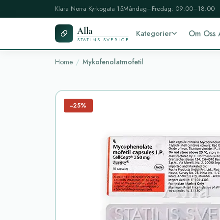
Klara Norra Kyrkogata 15
Måndag–Fredag: 09:00–18:00
Alla
Kategorier
Om Oss 
STATINS SVERIGE
Home
Mykofenolatmofetil
−25%