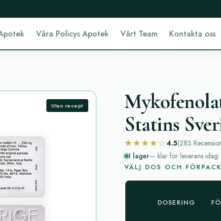
Apotek
Våra Policys Apotek
Vårt Team
Kontakta oss
Mykofenolat
Utan recept
Statins Sver
★★★★☆
4.5
(283
Recensio
I lager
— klar för leverans idag
VÄLJ DOS OCH FÖRPAC
DOSERING
FÖ