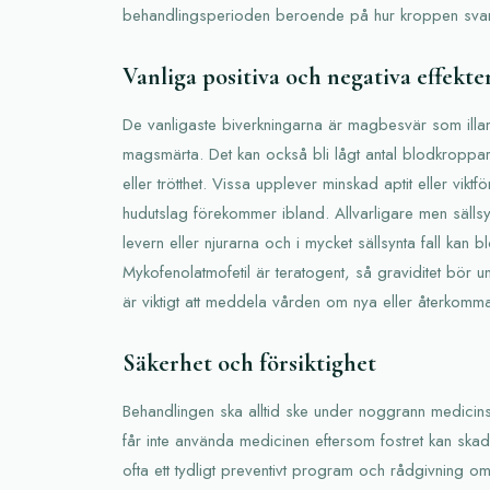
behandlingsperioden beroende på hur kroppen svar
Vanliga positiva och negativa effekte
De vanligaste biverkningarna är magbesvär som ill
magsmärta. Det kan också bli lågt antal blodkroppar, v
eller trötthet. Vissa upplever minskad aptit eller vik
hudutslag förekommer ibland. Allvarligare men sälls
levern eller njurarna och i mycket sällsynta fall kan b
Mykofenolatmofetil är teratogent, så graviditet bör 
är viktigt att meddela vården om nya eller återkom
Säkerhet och försiktighet
Behandlingen ska alltid ske under noggrann medicin
får inte använda medicinen eftersom fostret kan skada
ofta ett tydligt preventivt program och rådgivning o