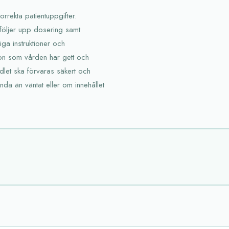
orrekta patientuppgifter.
 följer upp dosering samt
iga instruktioner och
ation som vården har gett och
edlet ska förvaras säkert och
da än väntat eller om innehållet