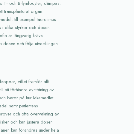
t hos T- och B-lymfocyter, dämpas.
t transplanterat organ.
edel, till exempel tacrolimus
s i olika styrkor och dosen
ofta är långvarig krävs
era dosen och följa utvecklingen
roppar, vilket framför allt
l att förhindra avstötning av
r och beror på hur läkemedlet
el samt patientens
prover och ofta övervakning av
 risker och kan justera dosen
Planen kan förändras under hela