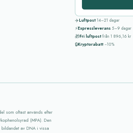
✈️
Luftpost
14–21
dagar
⚡
Expressleverans
5–9
dagar
🎁
Fri luftpost
från
1 896,16 kr
🔒
Kryptorabatt
−10%
el som oftast används efter
 mykophenolsyrad (MPA). Den
 bildandet av DNA i vissa