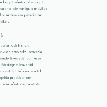
ecken på infektion ska tas på
nationer bör vanligtvis undvikas
lkonsumtion kan påverka hur
läkare.
på
 verkar och tvärtom.
issa antibiotika, antivirala
erande läkemedel och vissa
Försiktighet krävs vid
samtidigt. Informera alltid
eptfria produkter och
 eller infektioner, kontakta