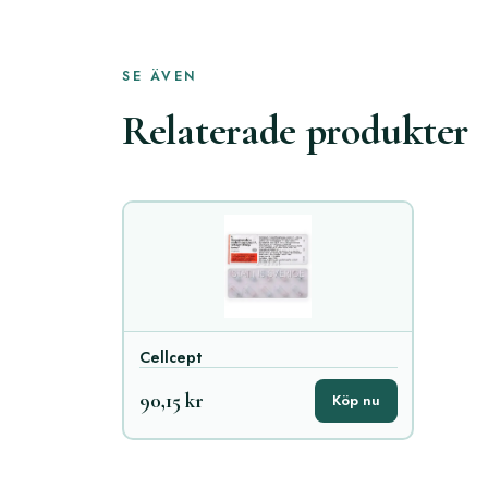
SE ÄVEN
Relaterade produkter
Cellcept
90,15 kr
Köp nu