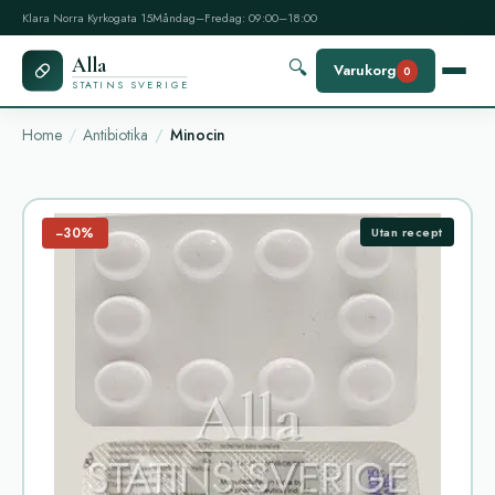
Klara Norra Kyrkogata 15
Måndag–Fredag: 09:00–18:00
Alla
🔍
Varukorg
0
STATINS SVERIGE
Home
Antibiotika
Minocin
−30%
Utan recept