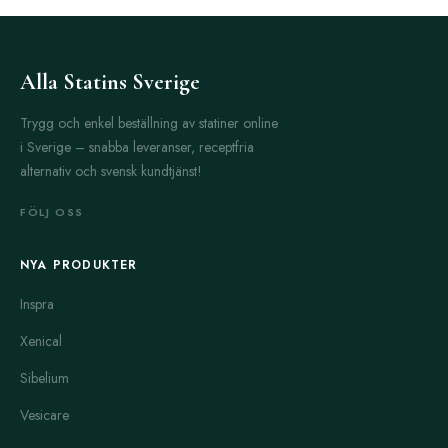
Alla Statins Sverige
Trygg och enkel beställning av statiner online
i Sverige – snabba leveranser, receptfria
alternativ och svensk kundtjänst!
FÖLJ OSS
NYA PRODUKTER
Inspra
Xenical
Sibelium
Vesicare