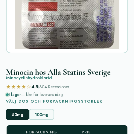
Minocin hos Alla Statins Sverige
Minocyclinhydroklorid
★★★★☆
4.5
(304
Recensioner
)
I lager
— klar för leverans idag
VÄLJ DOS OCH FÖRPACKNINGSSTORLEK
50mg
100mg
FÖRPACKNING
PRIS