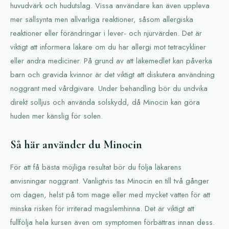
huvudvärk och hudutslag. Vissa användare kan även uppleva
mer sällsynta men allvarliga reaktioner, såsom allergiska
reaktioner eller förändringar i lever- och njurvärden. Det är
viktigt att informera läkare om du har allergi mot tetracykliner
eller andra mediciner. På grund av att läkemedlet kan påverka
barn och gravida kvinnor är det viktigt att diskutera användning
noggrant med vårdgivare. Under behandling bör du undvika
direkt solljus och använda solskydd, då Minocin kan göra
huden mer känslig för solen.
Så här använder du Minocin
För att få bästa möjliga resultat bör du följa läkarens
anvisningar noggrant. Vanligtvis tas Minocin en till två gånger
om dagen, helst på tom mage eller med mycket vatten för att
minska risken för irriterad magslemhinna. Det är viktigt att
fullfölja hela kursen även om symptomen förbättras innan dess.