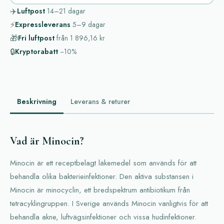
✈️
Luftpost
14–21
dagar
⚡
Expressleverans
5–9
dagar
🎁
Fri luftpost
från
1 896,16 kr
🔒
Kryptorabatt
−10%
Beskrivning
Leverans & returer
Vad är Minocin?
Minocin är ett receptbelagt läkemedel som används för att
behandla olika bakterieinfektioner. Den aktiva substansen i
Minocin är minocyclin, ett bredspektrum antibiotikum från
tetracyklingruppen. I Sverige används Minocin vanligtvis för att
behandla akne, luftvägsinfektioner och vissa hudinfektioner.