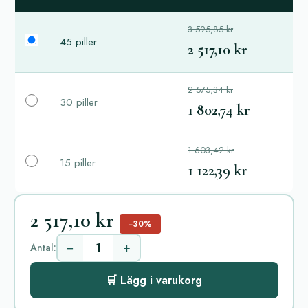
3 595,85 kr
45 piller
2 517,10 kr
2 575,34 kr
30 piller
1 802,74 kr
1 603,42 kr
15 piller
1 122,39 kr
2 517,10 kr
−30%
−
+
Antal:
🛒 Lägg i varukorg