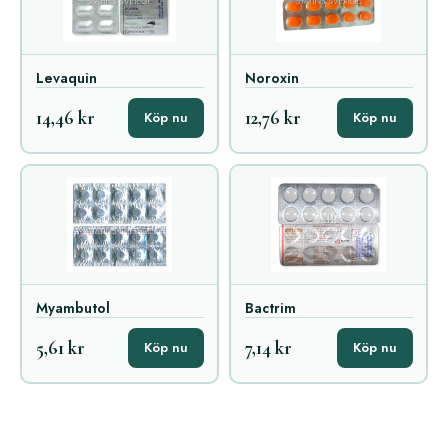
Levaquin
Noroxin
14,46 kr
12,76 kr
Köp nu
Köp nu
Myambutol
Bactrim
5,61 kr
7,14 kr
Köp nu
Köp nu