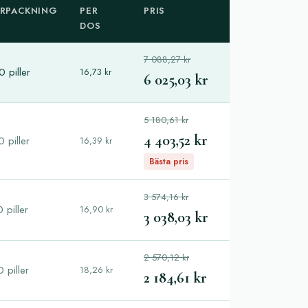
RPACKNING
PER
PRIS
DOS
7 088,27 kr
 piller
16,73 kr
6 025,03 kr
5 180,61 kr
4 403,52 kr
 piller
16,39 kr
Bästa pris
3 574,16 kr
 piller
16,90 kr
3 038,03 kr
2 570,12 kr
 piller
18,26 kr
2 184,61 kr