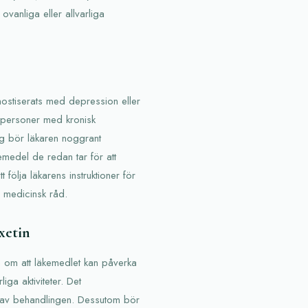
 ovanliga eller allvarliga
ostiserats med depression eller
r personer med kronisk
ng bör läkaren noggrant
kemedel de redan tar för att
 följa läkarens instruktioner för
n medicinsk råd.
xetin
en om att läkemedlet kan påverka
iga aktiviteter. Det
a av behandlingen. Dessutom bör