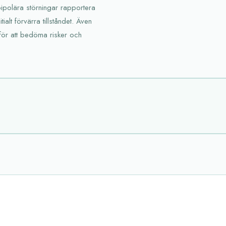
bipolära störningar rapportera
tialt förvärra tillståndet. Även
för att bedöma risker och