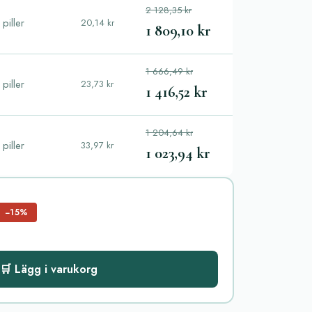
2 128,35 kr
piller
20,14 kr
1 809,10 kr
1 666,49 kr
piller
23,73 kr
1 416,52 kr
1 204,64 kr
piller
33,97 kr
1 023,94 kr
−15%
🛒 Lägg i varukorg