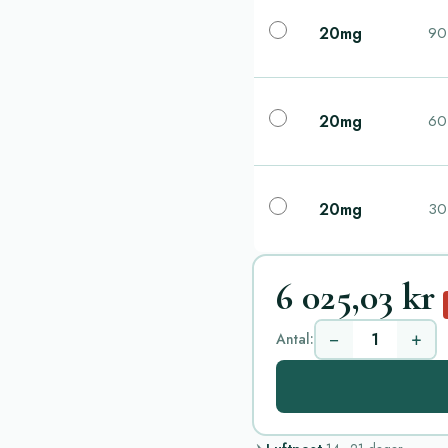
20mg
90 
20mg
60 
20mg
30 
6 025,03 kr
−
+
Antal: