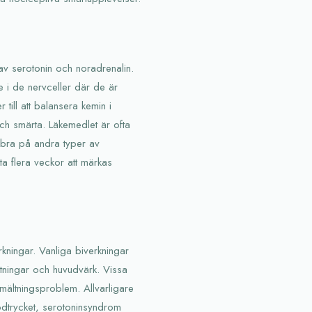
av serotonin och noradrenalin.
e i de nervceller där de är
till att balansera kemin i
ch smärta. Läkemedlet är ofta
t bra på andra typer av
 ta flera veckor att märkas
kningar. Vanliga biverkningar
ttningar och huvudvärk. Vissa
smältningsproblem. Allvarligare
odtrycket, serotoninsyndrom