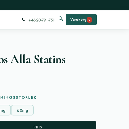
📞
🔍
Varukorg
0
s Alla Statins
)
KNINGSSTORLEK
mg
60mg
PRIS