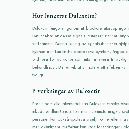
Hur fungerar Duloxetin?
Duloxetin fungerar genom att blockera återupptaget 
Det innebär att dessa signalsubstanser stannar längr
verksamma. Denna ökning av signalsubstanser hjälper 
hjärnan och kan lindra depressiva symtom, ångest o
ordinerat för personer som inte har svarat tillräcklig
behandlingar. Det är viktigt att notera att effekten kan
tydligt.
Biverkningar av Duloxetin
Precis som alla läkemedel kan Duloxetin orsaka biver
inkluderar illamående, torr mun, sömnstörningar, sve
personer kan också uppleva yrsel, trötthet eller mat
men ovanligare bieffekter kan vara förändringar i bl