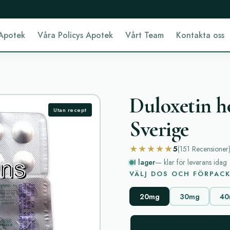
Apotek
Våra Policys Apotek
Vårt Team
Kontakta oss
Duloxetin ho
Utan recept
Sverige
★★★★★
5
(151
Recensioner
I lager
— klar för leverans idag
VÄLJ DOS OCH FÖRPAC
20mg
30mg
40