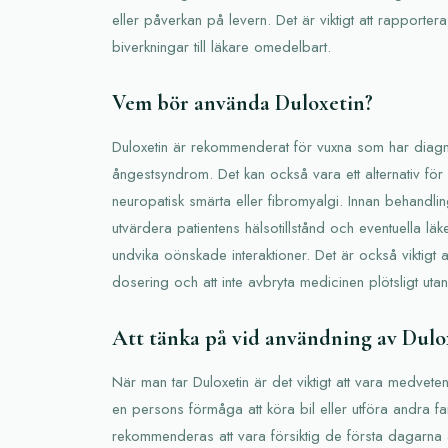
eller påverkan på levern. Det är viktigt att rapportera
biverkningar till läkare omedelbart.
Vem bör använda Duloxetin?
Duloxetin är rekommenderat för vuxna som har diagn
ångestsyndrom. Det kan också vara ett alternativ fö
neuropatisk smärta eller fibromyalgi. Innan behandli
utvärdera patientens hälsotillstånd och eventuella lä
undvika oönskade interaktioner. Det är också viktigt att
dosering och att inte avbryta medicinen plötsligt uta
Att tänka på vid användning av Dulo
När man tar Duloxetin är det viktigt att vara medvet
en persons förmåga att köra bil eller utföra andra farl
rekommenderas att vara försiktig de första dagarn