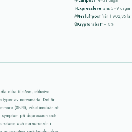
✈️
Luftpost
14–21
dagar
⚡
Expressleverans
5–9
dagar
🎁
Fri luftpost
från
1 902,85 kr
🔒
Kryptorabatt
−10%
a olika tillstånd, inklusive
a typer av nervsmärta. Det är
mmare (SNRI), vilket innebär att
ska symptom på depression och
erotonin och noradrenalin i
ka nociceptiva smärtupplevelser.