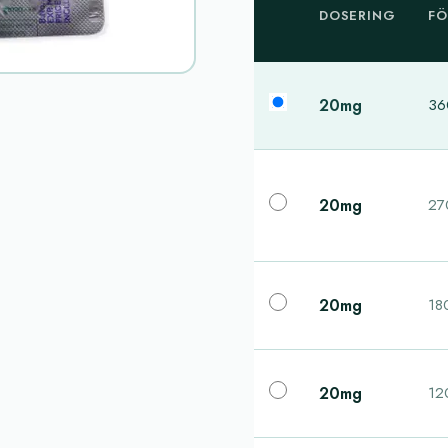
DOSERING
FÖ
20mg
360
20mg
270
20mg
180
20mg
120