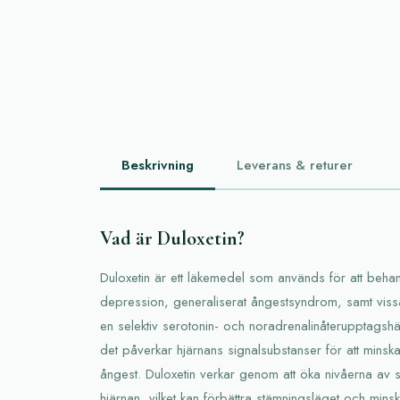
Beskrivning
Leverans & returer
Vad är Duloxetin?
Duloxetin är ett läkemedel som används för att behandl
depression, generaliserat ångestsyndrom, samt viss
en selektiv serotonin- och noradrenalinåterupptagshä
det påverkar hjärnans signalsubstanser för att min
ångest. Duloxetin verkar genom att öka nivåerna av s
hjärnan, vilket kan förbättra stämningsläget och mins