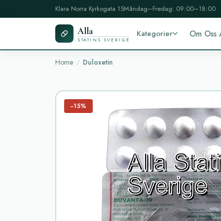
Klara Norra Kyrkogata 15
Måndag–Fredag: 09:00–18:00
Alla
Kategorier
Om Oss 
STATINS SVERIGE
Home
Duloxetin
−15%