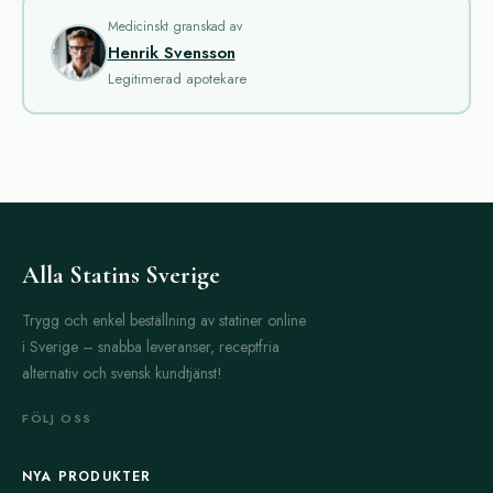
läkemedel.
Medicinskt granskad av
Henrik Svensson
Ett av de mest omtalade produkterna inom örtterapi är Cystone.
Legitimerad apotekare
Den används främst för att stödja urinvägarnas hälsa. Cystone
innehåller en blandning av naturliga örter med
antiinflammatoriska och antiseptiska egenskaper. Produkten
hjälper till att förebygga och lösa upp njurstenar. Många
användare rapporterar god effekt vid regelbunden
användning. Den är också skonsam mot magen och har få
biverkningar.
Alla Statins Sverige
Himcolin är en annan populär örtprodukt. Den är främst
Trygg och enkel beställning av statiner online
inriktad på manlig sexualhälsa. Himcolin innehåller extrakt från
i Sverige – snabba leveranser, receptfria
medicinalväxter som förbättrar blodcirkulationen och ökar
alternativ och svensk kundtjänst!
libido. Många män använder Himcolin för att få bättre
erektionsförmåga och ökad uthållighet. Produkten har länge
FÖLJ OSS
funnits på marknaden och har ett gott anseende. Effekten kan
variera mellan individer, men flera studier och
NYA PRODUKTER
användarrecensioner vittnar om positiva resultat.