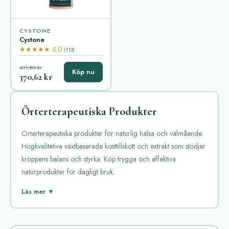
CYSTONE
Cystone
★★★★★ 5.0
(113)
411,80 kr
Köp nu
370,62 kr
Örterterapeutiska Produkter
Örterterapeutiska produkter för naturlig hälsa och välmående.
Högkvalitativa växtbaserade kosttillskott och extrakt som stödjer
kroppens balans och styrka. Köp trygga och effektiva
naturprodukter för dagligt bruk.
Örterterapeutiska produkter är en växande kategori inom
Läs mer ▼
naturläkemedel. Dessa produkter baseras ofta på växtextrakt
med traditionell användning för olika hälsoproblem. De är
populära bland dem som söker mildare alternativ till syntetiska