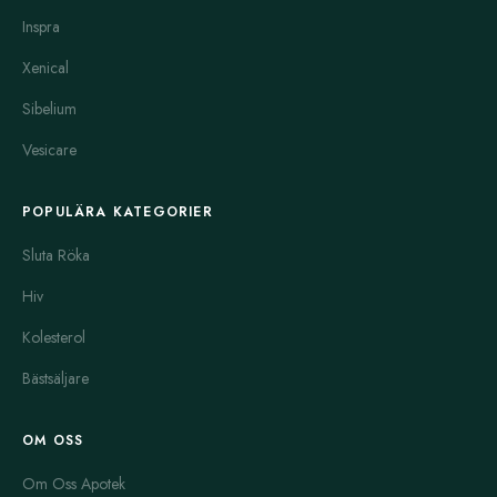
Inspra
Septilin är en välkänd örtprodukt som används för att stärka
immunförsvaret. Den består av ett komplex av naturliga extrakt
Xenical
som verkar antiinflammatoriskt och antibakteriellt. Septilin
Sibelium
stöder kroppens naturliga försvar och kan lindra
förkylningssymptom. Den används ofta vid återkommande
Vesicare
infektioner och för att påskynda återhämtning.
Produktsammansättningen är utformad för att ge en balanserad
POPULÄRA KATEGORIER
och mild effekt på immunförsvaret. Användare uppger ofta att
de känner sig mer energiska och friska vid regelbunden
Sluta Röka
användning.
Hiv
Dessa tre produkter – Cystone, Himcolin och Septilin –
Kolesterol
representerar bredden inom örtterapeutiska produkter på
marknaden. De är exempel på hur örter kan användas för att
Bästsäljare
stödja specifika hälsobehov på ett naturligt sätt. Produkterna har
fått många positiva omdömen, men det är alltid viktigt att
OM OSS
rådgöra med en läkare innan man påbörjar någon behandling
Om Oss Apotek
med örtmedicin. Örter kan påverka läkemedel och ha