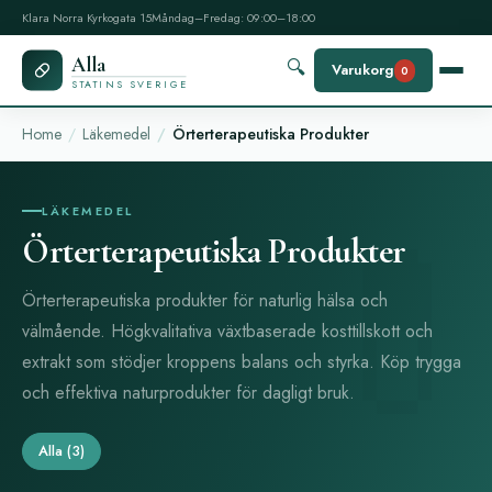
Klara Norra Kyrkogata 15
Måndag–Fredag: 09:00–18:00
Alla
🔍
Varukorg
0
STATINS SVERIGE
Home
Läkemedel
Örterterapeutiska Produkter
LÄKEMEDEL
Örterterapeutiska Produkter
Örterterapeutiska produkter för naturlig hälsa och
välmående. Högkvalitativa växtbaserade kosttillskott och
extrakt som stödjer kroppens balans och styrka. Köp trygga
och effektiva naturprodukter för dagligt bruk.
Alla
(3)