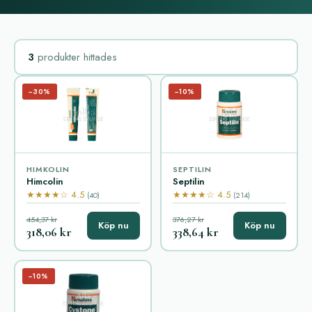
3
produkter hittades
−30%
−10%
HIMKOLIN
SEPTILIN
Himcolin
Septilin
★★★★☆ 4.5
★★★★☆ 4.5
(40)
(214)
454,37 kr
376,27 kr
Köp nu
Köp nu
318,06 kr
338,64 kr
−10%