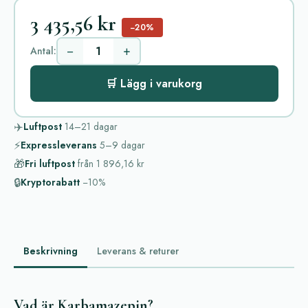
3 435,56 kr
−20%
−
+
Antal:
🛒 Lägg i varukorg
✈️
Luftpost
14–21
dagar
⚡
Expressleverans
5–9
dagar
🎁
Fri luftpost
från
1 896,16 kr
🔒
Kryptorabatt
−10%
Beskrivning
Leverans & returer
Vad är Karbamazepin?