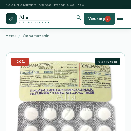
Klara Norra Kyrkogata 15
Måndag–Fredag: 09:00–18:00
Alla
🔍
Varukorg
0
STATINS SVERIGE
Home
Karbamazepin
−20%
Utan recept