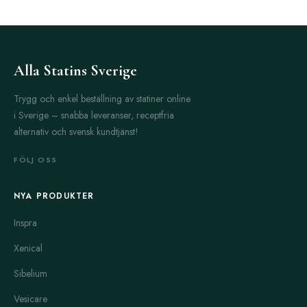
Alla Statins Sverige
Trygg och enkel beställning av statiner online
i Sverige – snabba leveranser, receptfria
alternativ och svensk kundtjänst!
FÖLJ OSS
NYA PRODUKTER
Inspra
Xenical
Sibelium
Vesicare