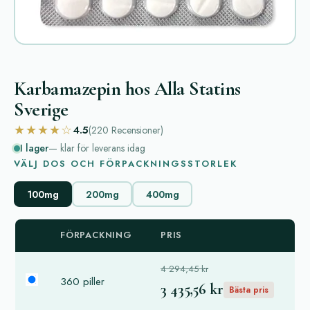
Karbamazepin hos Alla Statins
Sverige
★★★★☆
4.5
(220
Recensioner
)
I lager
— klar för leverans idag
VÄLJ DOS OCH FÖRPACKNINGSSTORLEK
100mg
200mg
400mg
FÖRPACKNING
PRIS
4 294,45 kr
360 piller
3 435,56 kr
Bästa pris