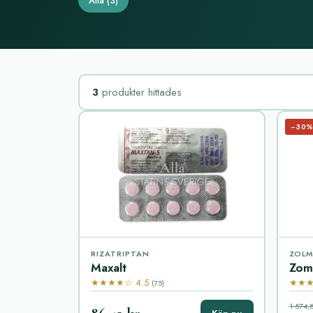
Alla
(3)
3
produkter hittades
−30
RIZATRIPTAN
ZOLM
Maxalt
Zom
★★★★☆ 4.5
★★★
(75)
1 574,8