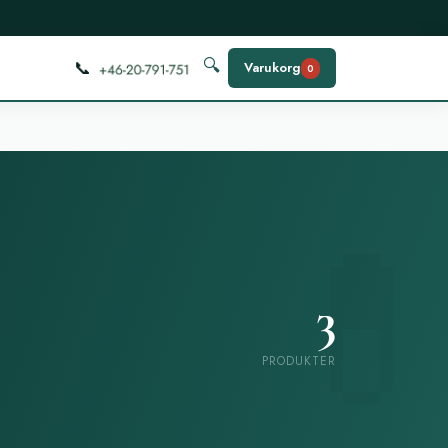
📞
🔍
Varukorg
0
3
PRODUKTER