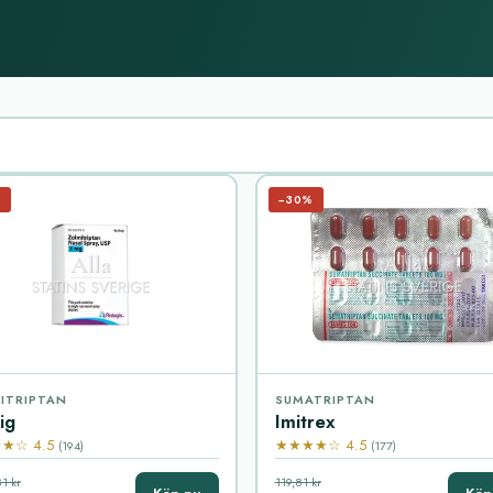
%
−30%
ITRIPTAN
SUMATRIPTAN
ig
Imitrex
★☆ 4.5
★★★★☆ 4.5
(194)
(177)
1 kr
119,81 kr