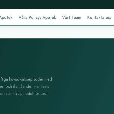
Apotek
Våra Policys Apotek
Vårt Team
Kontakta oss
raftiga huvudvärksepisoder med
het och illamående. Här finns
cin samt hjälpmedel för akut