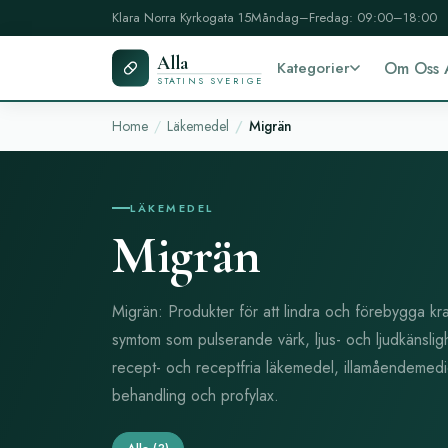
Klara Norra Kyrkogata 15
Måndag–Fredag: 09:00–18:00
Alla
Kategorier
Om Oss 
STATINS SVERIGE
Home
Läkemedel
Migrän
LÄKEMEDEL
Migrän
Migrän: Produkter för att lindra och förebygga k
symtom som pulserande värk, ljus- och ljudkänslig
recept- och receptfria läkemedel, illamåendemedi
behandling och profylax.