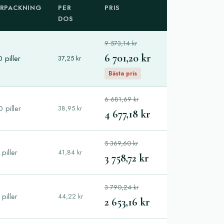
RPACKNING
PER
PRIS
DOS
9 573,14 kr
6 701,20 kr
 piller
37,25 kr
Bästa pris
6 681,69 kr
 piller
38,95 kr
4 677,18 kr
5 369,60 kr
piller
41,84 kr
3 758,72 kr
3 790,24 kr
piller
44,22 kr
2 653,16 kr