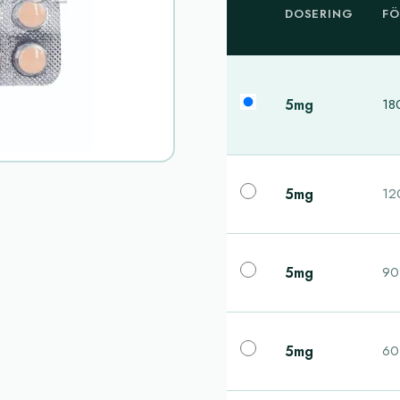
DOSERING
FÖ
5mg
180
5mg
120
5mg
90 
5mg
60 