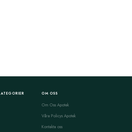
KATEGORIER
OM OSS
Om Oss Apotek
Våra Policys Apotek
Kontakta oss