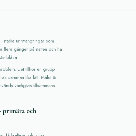
, starka urinträngningar som
na flera gånger på natten och ha
tiv blåsa.
problem. Det tillhör en grupp
as samman lika lätt. Målet är
nvänds vanligtvis tillsammans
— primära och
n få kraftiga, plötsliga