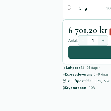
5mg
30 
6 701,20 kr
−
+
Antal:
✈️
Luftpost
14–21
dagar
⚡
Expressleverans
5–9
dagar
🎁
Fri luftpost
från
1 896,16 kr
🔒
Kryptorabatt
−10%