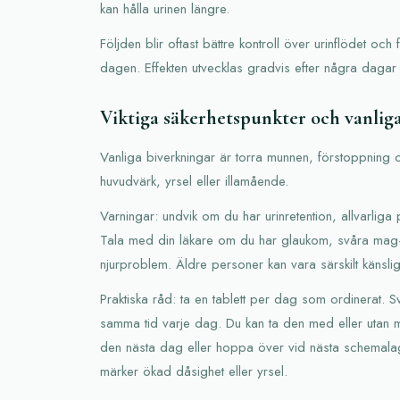
kan hålla urinen längre.
Följden blir oftast bättre kontroll över urinflödet och
dagen. Effekten utvecklas gradvis efter några dagar t
Viktiga säkerhetspunkter och vanlig
Vanliga biverkningar är torra munnen, förstoppning 
huvudvärk, yrsel eller illamående.
Varningar: undvik om du har urinretention, allvarlig
Tala med din läkare om du har glaukom, svåra mag-t
njurproblem. Äldre personer kan vara särskilt känsliga
Praktiska råd: ta en tablett per dag som ordinerat. Sv
samma tid varje dag. Du kan ta den med eller utan 
den nästa dag eller hoppa över vid nästa schemala
märker ökad dåsighet eller yrsel.