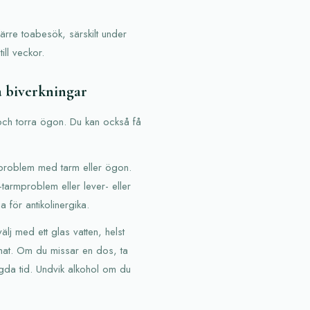
 färre toabesök, särskilt under
ill veckor.
a biverkningar
och torra ögon. Du kan också få
a problem med tarm eller ögon.
armproblem eller lever- eller
 för antikolinergika.
älj med ett glas vatten, helst
mat. Om du missar en dos, ta
gda tid. Undvik alkohol om du