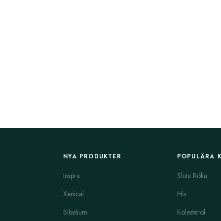
NYA PRODUKTER
POPULÄRA 
Inspra
Sluta Röka
Xenical
Hiv
Sibelium
Kolesterol