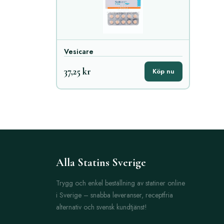
Vesicare
37,25 kr
Köp nu
Alla Statins Sverige
Trygg och enkel beställning av statiner online
i Sverige – snabba leveranser, receptfria
alternativ och svensk kundtjänst!