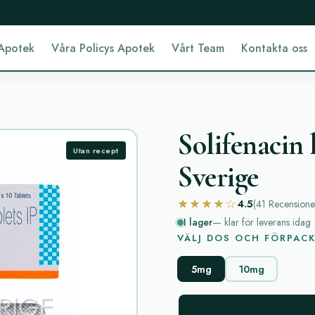
Apotek
Våra Policys Apotek
Vårt Team
Kontakta oss
Solifenacin 
Utan recept
Sverige
★★★★☆
4.5
(41
Recensione
I lager
— klar för leverans idag
VÄLJ DOS OCH FÖRPAC
5mg
10mg