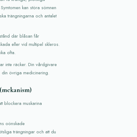
e. Symtomen kan störa sömnen
nska trängningarna och antalet
stånd där blåsan får
ada eller vid multipel skleros.
ika ofta.
ar inte räcker. Din vårdgivare
 din övriga medicinering.
 (mekanism)
 att blockera muskarina
lns oönskade
tsliga trängningar och att du