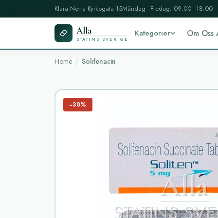
Klara Norra Kyrkogata 15
Måndag–Fredag: 09:00–18:00
Alla
Kategorier
Om Oss 
STATINS SVERIGE
Home
Solifenacin
−30%