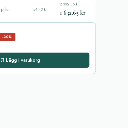
2 332,36 kr
piller
54,43 kr
1 632,65 kr
−30%
🛒 Lägg i varukorg