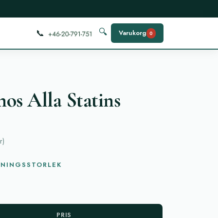
📞
🔍
Varukorg
0
hos Alla Statins
r
)
KNINGSSTORLEK
PRIS