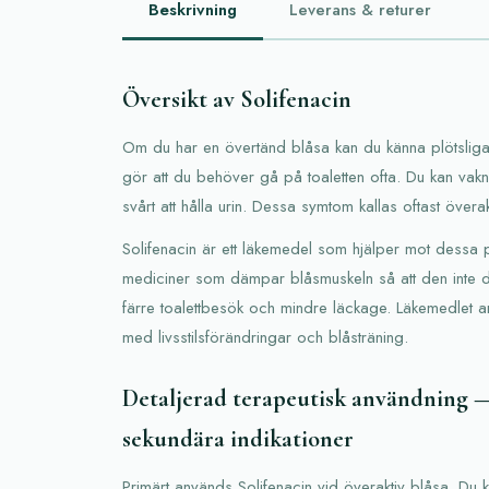
Beskrivning
Leverans & returer
Översikt av Solifenacin
Om du har en övertänd blåsa kan du känna plötsliga
gör att du behöver gå på toaletten ofta. Du kan vak
svårt att hålla urin. Dessa symtom kallas oftast överak
Solifenacin är ett läkemedel som hjälper mot dessa 
mediciner som dämpar blåsmuskeln så att den inte dr
färre toalettbesök och mindre läckage. Läkemedlet a
med livsstilsförändringar och blåsträning.
Detaljerad terapeutisk användning 
sekundära indikationer
Primärt används Solifenacin vid överaktiv blåsa. Du ka