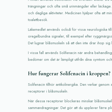
trängningar och ofta små urinmängder eller läckag
och dagliga aktiviteter. Medicinen hjälper ofta att mi
toalettbesök.
Läkemedlet används också för vissa neurologiska till
oregelbundna signaler, till exempel efter ryggmärgssk
Det lugnar blåsmuskeln så att den inte drar ihop sig l
I vissa fall används Solifenacin när andra behandling
bedömer om det är lämpligt utifrån dina symtom och
Hur fungerar Solifenacin i kroppen?
Solifenacin tillhör antikolinergika. Den verkar genom
receptorer i blåsmuskeln.
När dessa receptorer blockeras minskar blåsmuske
sammandragningar. Det gör att du upplever färre plö