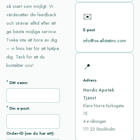
så snart som möjligt. Vi
✉️
värdesätter din feedback
och strävar alltid efter att
E-post
ge bästa möjliga service.
Tveka inte att höra av dig
info@se.allstatins.com
– vi finns här för att hjälpa
dig. Tack för att du
📍
kontaktar oss!
Adress
*
Ditt namn:
Nordic Apotek
Tjänst
Klara Norra Kyrkogata
*
Din e-post:
15
4:e våningen
111 22 Stockholm
Order-ID (om du har ett):