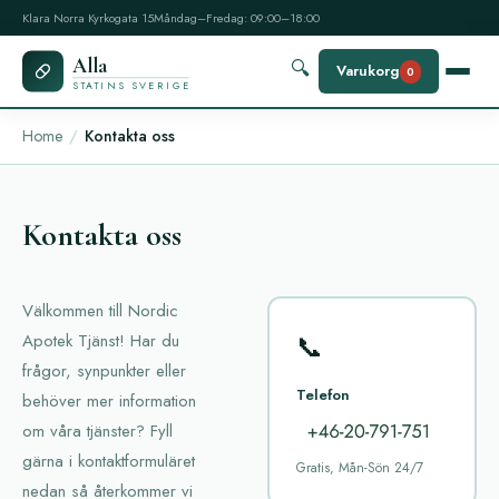
Klara Norra Kyrkogata 15
Måndag–Fredag: 09:00–18:00
Alla
🔍
Varukorg
0
STATINS SVERIGE
Home
Kontakta oss
Kontakta oss
Välkommen till Nordic
📞
Apotek Tjänst! Har du
frågor, synpunkter eller
Telefon
behöver mer information
om våra tjänster? Fyll
gärna i kontaktformuläret
Gratis, Mån-Sön 24/7
nedan så återkommer vi