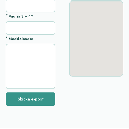
*
Vad är 3 + 4?
*
Meddelande:
Skicka e-post