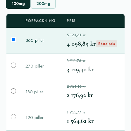
100mg
200mg
FÖRPACKNING
PRIS
5 123,61 kr
360 piller
4 098,89 kr
Bästa pris
3 911,76 kr
270 piller
3 129,40 kr
2 721,16 kr
180 piller
2 176,92 kr
1 955,77 kr
120 piller
1 564,62 kr