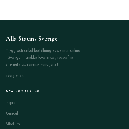
Alla Statins Sverige
Trygg och enkel beställning av statiner online
i Sverige – snabba leveranser, receptfria
alternativ och svensk kundtjänst!
FÖLJ OSS
NYA PRODUKTER
Inspra
Xenical
Sibelium