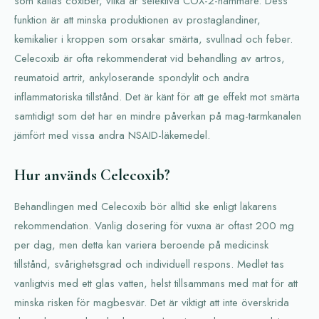
som kallas coxiber, vilka är selektiva COX-2-hämmare. Dess
funktion är att minska produktionen av prostaglandiner,
kemikalier i kroppen som orsakar smärta, svullnad och feber.
Celecoxib är ofta rekommenderat vid behandling av artros,
reumatoid artrit, ankyloserande spondylit och andra
inflammatoriska tillstånd. Det är känt för att ge effekt mot smärta
samtidigt som det har en mindre påverkan på mag-tarmkanalen
jämfört med vissa andra NSAID-läkemedel.
Hur används Celecoxib?
Behandlingen med Celecoxib bör alltid ske enligt läkarens
rekommendation. Vanlig dosering för vuxna är oftast 200 mg
per dag, men detta kan variera beroende på medicinsk
tillstånd, svårighetsgrad och individuell respons. Medlet tas
vanligtvis med ett glas vatten, helst tillsammans med mat för att
minska risken för magbesvär. Det är viktigt att inte överskrida