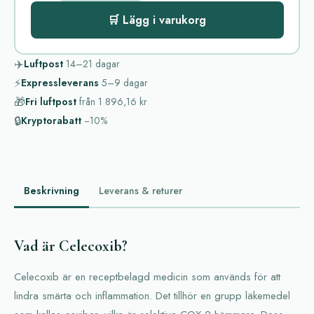
🛒 Lägg i varukorg
✈️
Luftpost
14–21
dagar
⚡
Expressleverans
5–9
dagar
🎁
Fri luftpost
från
1 896,16 kr
🔒
Kryptorabatt
−10%
Beskrivning
Leverans & returer
Vad är Celecoxib?
Celecoxib är en receptbelagd medicin som används för att
lindra smärta och inflammation. Det tillhör en grupp läkemedel