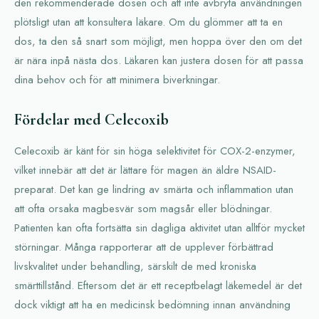
den rekommenderade dosen och att inte avbryta användningen
plötsligt utan att konsultera läkare. Om du glömmer att ta en
dos, ta den så snart som möjligt, men hoppa över den om det
är nära inpå nästa dos. Läkaren kan justera dosen för att passa
dina behov och för att minimera biverkningar.
Fördelar med Celecoxib
Celecoxib är känt för sin höga selektivitet för COX-2-enzymer,
vilket innebär att det är lättare för magen än äldre NSAID-
preparat. Det kan ge lindring av smärta och inflammation utan
att ofta orsaka magbesvär som magsår eller blödningar.
Patienten kan ofta fortsätta sin dagliga aktivitet utan alltför mycket
störningar. Många rapporterar att de upplever förbättrad
livskvalitet under behandling, särskilt de med kroniska
smärttillstånd. Eftersom det är ett receptbelagt läkemedel är det
dock viktigt att ha en medicinsk bedömning innan användning