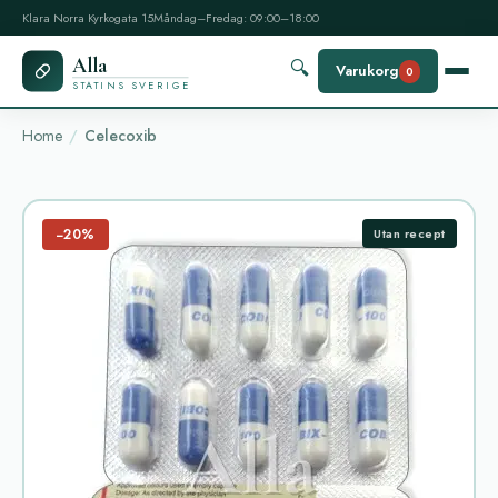
Klara Norra Kyrkogata 15
Måndag–Fredag: 09:00–18:00
Alla
🔍
Varukorg
0
STATINS SVERIGE
Home
Celecoxib
−20%
Utan recept