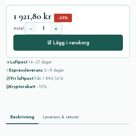
1 921,80 kr
−25%
−
+
Antal:
🛒 Lägg i varukorg
✈️
Luftpost
14–21
dagar
⚡
Expressleverans
5–9
dagar
🎁
Fri luftpost
från
1 896,16 kr
🔒
Kryptorabatt
−10%
Beskrivning
Leverans & returer