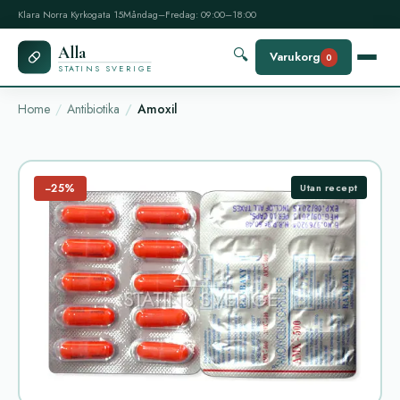
Klara Norra Kyrkogata 15
Måndag–Fredag: 09:00–18:00
Alla
🔍
Varukorg
0
STATINS SVERIGE
Home
Antibiotika
Amoxil
−25%
Utan recept