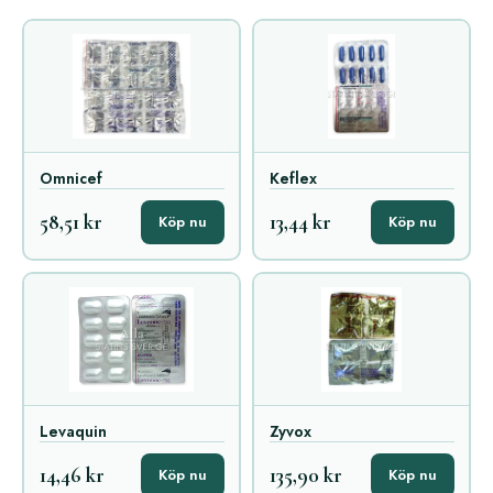
Omnicef
Keflex
58,51 kr
13,44 kr
Köp nu
Köp nu
Levaquin
Zyvox
14,46 kr
135,90 kr
Köp nu
Köp nu