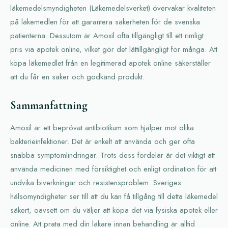
läkemedelsmyndigheten (Läkemedelsverket) övervakar kvaliteten
på läkemedlen för att garantera säkerheten för de svenska
patienterna. Dessutom är Amoxil ofta tillgängligt till ett rimligt
pris via apotek online, vilket gör det lättillgängligt för många. Att
köpa läkemedlet från en legitimerad apotek online säkerställer
att du får en säker och godkänd produkt.
Sammanfattning
Amoxil är ett beprövat antibiotikum som hjälper mot olika
bakterieinfektioner. Det är enkelt att använda och ger ofta
snabba symptomlindringar. Trots dess fördelar är det viktigt att
använda medicinen med försiktighet och enligt ordination för att
undvika biverkningar och resistensproblem. Sveriges
hälsomyndigheter ser till att du kan få tillgång till detta läkemedel
säkert, oavsett om du väljer att köpa det via fysiska apotek eller
online. Att prata med din läkare innan behandling är alltid