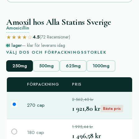
Amoxil hos Alla Statins Sverige
Amoxicillin
★★★★☆
4.5
(72
Recensioner
)
I lager
— klar för leverans idag
VÄLJ DOS OCH FÖRPACKNINGSSTORLEK
250mg
500mg
625mg
1000mg
FÖRPACKNING
PRIS
2 562,40 kr
270 cap
1 921,80 kr
Bästa pris
1 995,44 kr
180 cap
1 496,58 kr