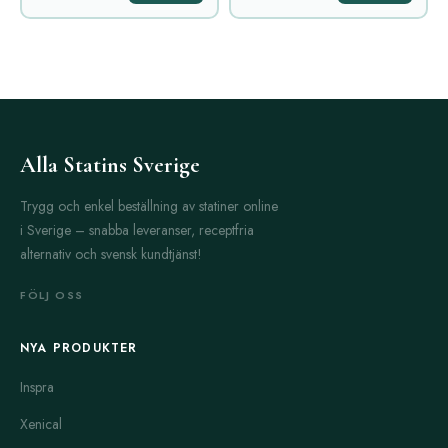
Alla Statins Sverige
Trygg och enkel beställning av statiner online
i Sverige – snabba leveranser, receptfria
alternativ och svensk kundtjänst!
FÖLJ OSS
NYA PRODUKTER
Inspra
Xenical