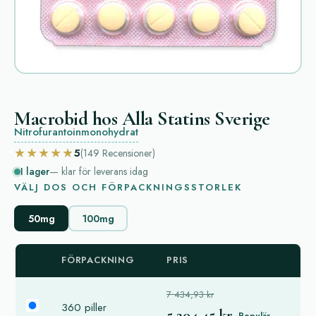
Macrobid hos Alla Statins Sverige
Nitrofurantoinmonohydrat
★★★★★
5
(149
Recensioner
)
I lager
— klar för leverans idag
VÄLJ DOS OCH FÖRPACKNINGSSTORLEK
50mg
100mg
FÖRPACKNING
PRIS
7 434,93 kr
360 piller
5 204,45 kr
Populär