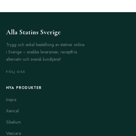
Alla Statins Sverige
Trygg och enkel beställning av statiner online
i Sverige – snabba leveranser, receptfria
alternativ och svensk kundtjänst!
FÖLJ OSS
NYA PRODUKTER
Inspra
Xenical
Sibelium
Vesicare