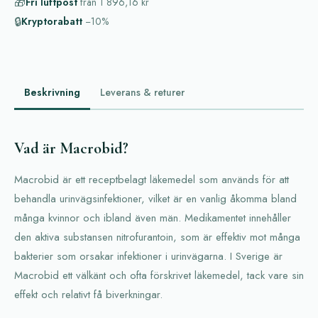
🎁
Fri luftpost
från
1 896,16 kr
🔒
Kryptorabatt
−10%
Beskrivning
Leverans & returer
Vad är Macrobid?
Macrobid är ett receptbelagt läkemedel som används för att
behandla urinvägsinfektioner, vilket är en vanlig åkomma bland
många kvinnor och ibland även män. Medikamentet innehåller
den aktiva substansen nitrofurantoin, som är effektiv mot många
bakterier som orsakar infektioner i urinvägarna. I Sverige är
Macrobid ett välkänt och ofta förskrivet läkemedel, tack vare sin
effekt och relativt få biverkningar.