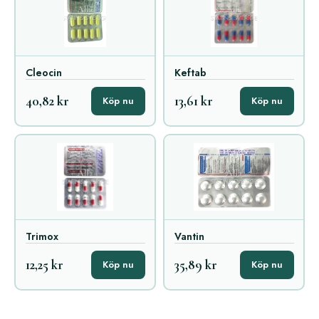
Cleocin
Keftab
40,82 kr
13,61 kr
Köp nu
Köp nu
Trimox
Vantin
12,25 kr
35,89 kr
Köp nu
Köp nu