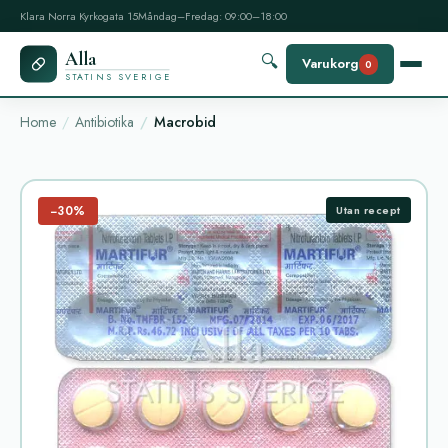
Klara Norra Kyrkogata 15
Måndag–Fredag: 09:00–18:00
Alla
🔍
Varukorg
0
STATINS SVERIGE
Home
Antibiotika
Macrobid
−30%
Utan recept