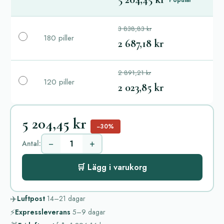
3 838,83 kr
180 piller
2 687,18 kr
2 891,21 kr
120 piller
2 023,85 kr
5 204,45 kr
−30%
−
+
Antal:
🛒 Lägg i varukorg
✈️
Luftpost
14–21
dagar
⚡
Expressleverans
5–9
dagar