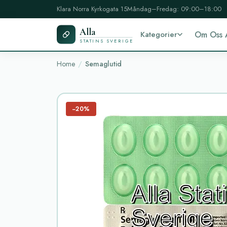
Klara Norra Kyrkogata 15
Måndag–Fredag: 09:00–18:00
Alla
Kategorier
Om Oss 
STATINS SVERIGE
Home
Semaglutid
−20%