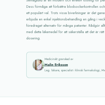
Semaglutid är en modern och effektiv lösning för p
Dess förmåga att förbättra blodsockerkontrollen och f
ett populärt val. Trots vissa biverkningar är det gener
erbjuda en enkel injektionsbehandling en gång i vecka
föredraget alternativ för många patienter. Rådgör all
med detta läkemedel för att säkerställa att det är rätt 
dosering.
Medicinskt granskad av
Malin Eriksson
Leg. läkare, specialist i klinisk farmakologi, M