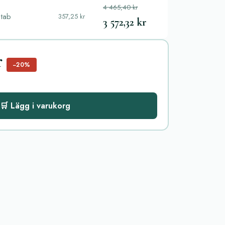
4 465,40 kr
 tab
357,25 kr
3 572,32 kr
r
−20%
🛒 Lägg i varukorg