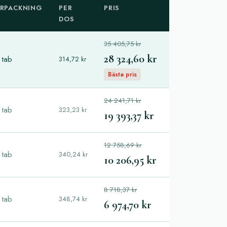
RPACKNING
PER
PRIS
DOS
35 405,75 kr
28 324,60 kr
 tab
314,72 kr
Bästa pris
24 241,71 kr
 tab
323,23 kr
19 393,37 kr
12 758,69 kr
 tab
340,24 kr
10 206,95 kr
8 718,37 kr
 tab
348,74 kr
6 974,70 kr