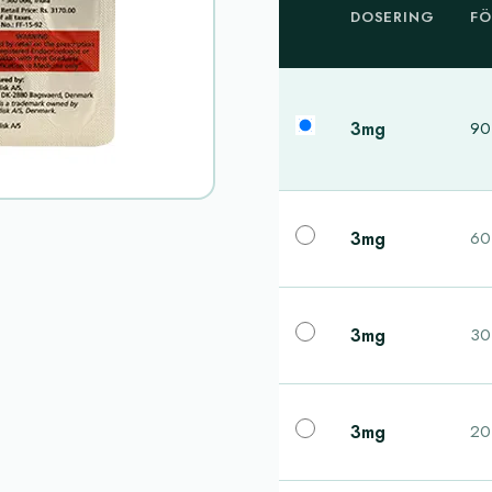
DOSERING
FÖ
3mg
90
3mg
60
3mg
30
3mg
20