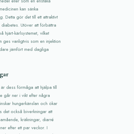
medel eller som en enstaka
t medicinen kan sänka
Detta gör det till ett attraktivt
diabetes. Utöver att förbättra
 hjärt-kärlsystemet, vilket
en ges vanligtvis som en injektion
ndare jämfört med dagliga
ngar
 dess förmåga att hjälpa till
 går ner i vikt efter några
minskar hungerkänslan och ökar
 det också biverkningar att
lamående, kräkningar, diarré
ner efter ett par veckor. I