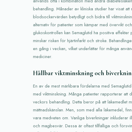
används ofta i kombination med andra diabetesläke
behandling. Månader av kliniska studier har visat at
blodsockervärden betydligt och bidra till viktminskning. 
alternativ för patienter som kämpar med övervikt och 
glukoskontrollen kan Semaglutid ha positiva effekter på
minskar risken för hjärtinfarkt och stroke. Behandling
en gång i veckan, vilket underlättar för många anvä
mediciner.
Hållbar viktminskning och biverkni
En av de mest märkbara fördelarna med Semaglutid är
med viktminskning. Många patienter rapporterar att de
veckors behandling. Detta beror på att läkemedlet 
mättnadskänslan. Men, som med alla läkemedel, finns
vara medveten om. Vanliga biverkningar inkluderar il
och magbesvär. Dessa är oftast tillfälliga och försvin