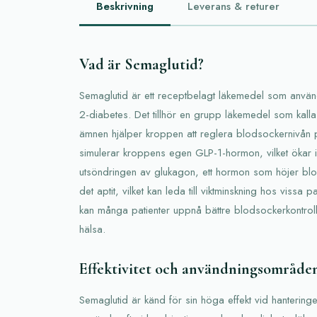
Beskrivning
Leverans & returer
Vad är Semaglutid?
Semaglutid är ett receptbelagt läkemedel som använ
2-diabetes. Det tillhör en grupp läkemedel som kal
ämnen hjälper kroppen att reglera blodsockernivån på 
simulerar kroppens egen GLP-1-hormon, vilket ökar i
utsöndringen av glukagon, ett hormon som höjer bl
det aptit, vilket kan leda till viktminskning hos vissa
kan många patienter uppnå bättre blodsockerkontroll
hälsa.
Effektivitet och användningsområde
Semaglutid är känd för sin höga effekt vid hantering