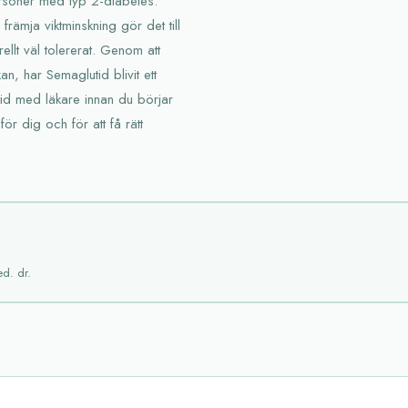
ersoner med typ 2-diabetes.
rämja viktminskning gör det till
ellt väl tolererat. Genom att
n, har Semaglutid blivit ett
tid med läkare innan du börjar
för dig och för att få rätt
ed. dr.