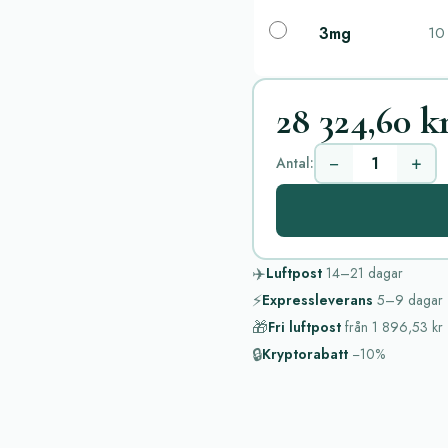
3mg
10
28 324,60 k
−
+
Antal:
✈️
Luftpost
14–21
dagar
⚡
Expressleverans
5–9
dagar
🎁
Fri luftpost
från
1 896,53 kr
🔒
Kryptorabatt
−10%