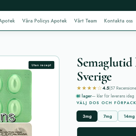
Apotek
Våra Policys Apotek
Vårt Team
Kontakta oss
Semaglutid 
Utan recept
Sverige
★★★★☆
4.5
(57
Recensione
I lager
— klar för leverans idag
VÄLJ DOS OCH FÖRPAC
3mg
7mg
14mg