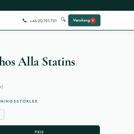
📞
🔍
Varukorg
0
hos Alla Statins
r
)
KNINGSSTORLEK
PRIS