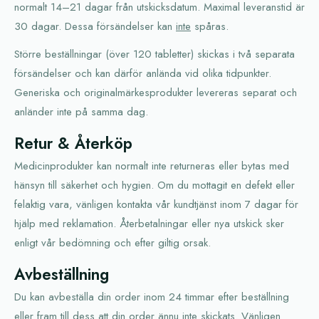
normalt 14–21 dagar från utskicksdatum. Maximal leveranstid är
30 dagar. Dessa försändelser kan
inte
spåras.
Större beställningar (över 120 tabletter) skickas i två separata
försändelser och kan därför anlända vid olika tidpunkter.
Generiska och originalmärkesprodukter levereras separat och
anländer inte på samma dag.
Retur & Återköp
Medicinprodukter kan normalt inte returneras eller bytas med
hänsyn till säkerhet och hygien. Om du mottagit en defekt eller
felaktig vara, vänligen kontakta vår kundtjänst inom 7 dagar för
hjälp med reklamation. Återbetalningar eller nya utskick sker
enligt vår bedömning och efter giltig orsak.
Avbeställning
Du kan avbeställa din order inom 24 timmar efter beställning
eller fram till dess att din order ännu inte skickats. Vänligen