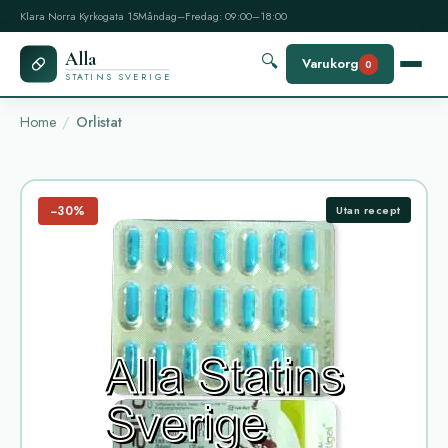
Klara Norra Kyrkogata 15
Måndag–Fredag: 09:00–18:00
Alla
🔍
Varukorg
0
STATINS SVERIGE
Home
Orlistat
−30%
Utan recept