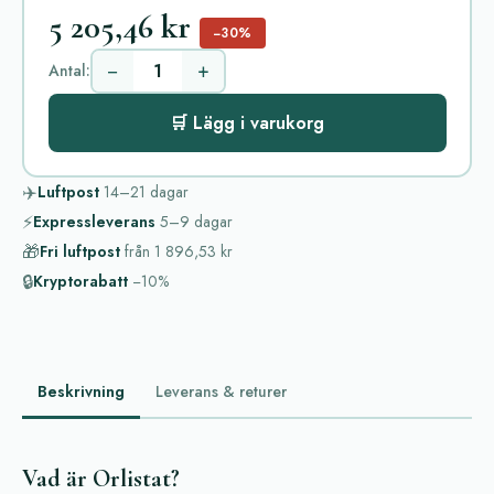
5 205,46 kr
−30%
−
+
Antal:
🛒 Lägg i varukorg
✈️
Luftpost
14–21
dagar
⚡
Expressleverans
5–9
dagar
🎁
Fri luftpost
från
1 896,53 kr
🔒
Kryptorabatt
−10%
Beskrivning
Leverans & returer
Vad är Orlistat?