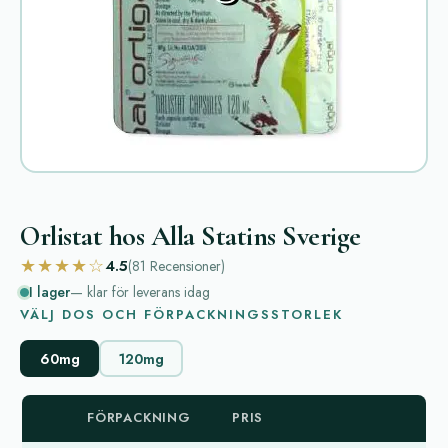
Orlistat hos Alla Statins Sverige
★★★★☆
4.5
(81
Recensioner
)
I lager
— klar för leverans idag
VÄLJ DOS OCH FÖRPACKNINGSSTORLEK
60mg
120mg
FÖRPACKNING
PRIS