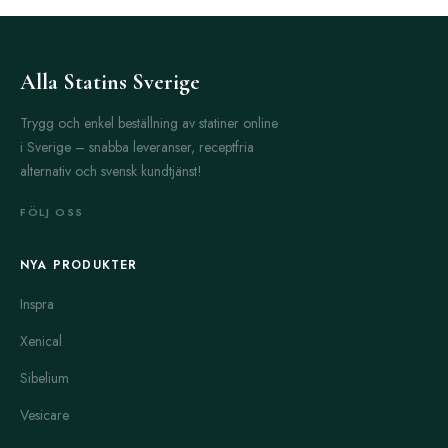
Alla Statins Sverige
Trygg och enkel beställning av statiner online
i Sverige – snabba leveranser, receptfria
alternativ och svensk kundtjänst!
FÖLJ OSS
NYA PRODUKTER
Inspra
Xenical
Sibelium
Vesicare