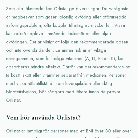
Som alla läkemedel kan Orlistat ge biverkningar. De vanligaste
är magbesvär som gaser, plötslig avföring eller oförutsedda
avföringsproblem, ofta kopplat till intag av mycket fett. Vissa
kan också uppleva illamående, buksmärtor eller olja i
avföringen. Det är viktigt att följa den rekommenderade dosen
och inte överskrida den. En annan risk är att viktiga
näringsämnen, som fettlösliga vitaminer (A, D, E och K), kan
absorberas mindre effektivt. Därför kan det rekommenderas att
ta kosttillskott eller vitaminer separat från medicinen. Personer
med vissa hälsotillstånd, som leversjukdom eller dålig
blodfettsbalans, bör rådgöra med läkare innan de provar
Orlistat.
Vem bör använda Orlistat?
Orlistat är lämpligt för personer med ett BMI över 30 eller över