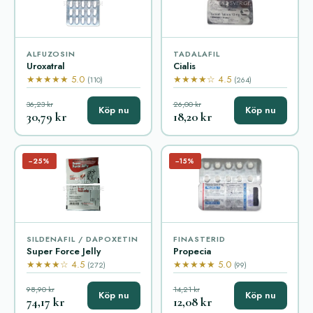
ALFUZOSIN
TADALAFIL
Uroxatral
Cialis
★★★★★ 5.0
★★★★☆ 4.5
(110)
(264)
36,23 kr
26,00 kr
Köp nu
Köp nu
30,79 kr
18,20 kr
−25%
−15%
SILDENAFIL / DAPOXETIN
FINASTERID
Super Force Jelly
Propecia
★★★★☆ 4.5
★★★★★ 5.0
(272)
(99)
98,90 kr
14,21 kr
Köp nu
Köp nu
74,17 kr
12,08 kr