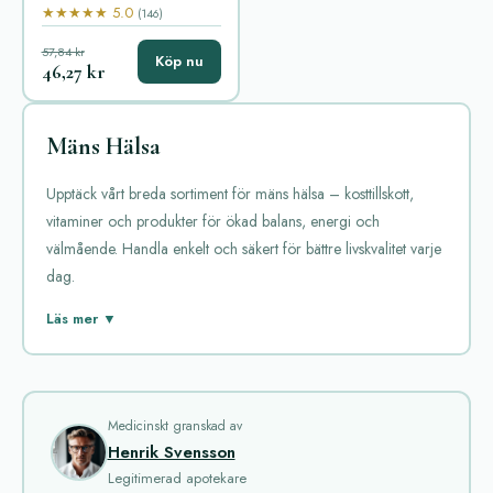
★★★★★ 5.0
(146)
57,84 kr
Köp nu
46,27 kr
Mäns Hälsa
Upptäck vårt breda sortiment för mäns hälsa – kosttillskott,
vitaminer och produkter för ökad balans, energi och
välmående. Handla enkelt och säkert för bättre livskvalitet varje
dag.
Kategorin Mäns Hälsa innehåller ett brett utbud av mediciner
Läs mer ▼
som hjälper till att behandla olika problem som påverkar män.
Dessa läkemedel fokuserar ofta på erektil dysfunktion,
prostatahälsa och för tidig utlösning. Produkterna på
marknaden är väl beprövade och används av många män
Medicinskt granskad av
Henrik Svensson
globalt.
Legitimerad apotekare
Vi börjar med läkemedlen mot erektil dysfunktion. Viagra är en