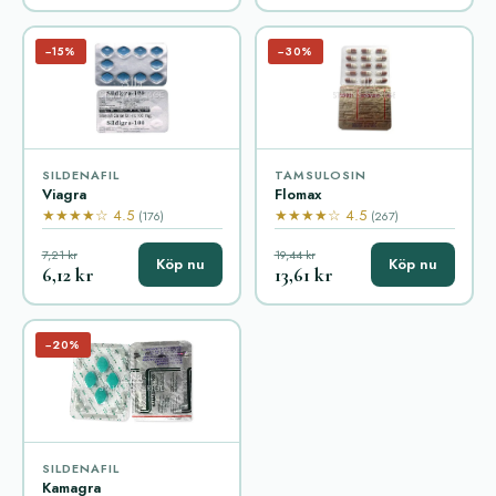
−15%
−30%
SILDENAFIL
TAMSULOSIN
Viagra
Flomax
★★★★☆ 4.5
★★★★☆ 4.5
(176)
(267)
7,21 kr
19,44 kr
Köp nu
Köp nu
6,12 kr
13,61 kr
−20%
SILDENAFIL
Kamagra