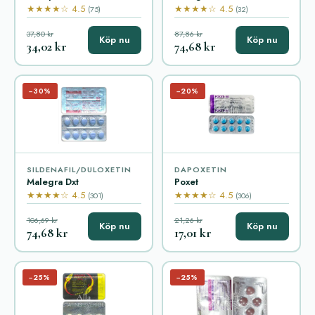
★★★★☆ 4.5
★★★★☆ 4.5
(75)
(32)
37,80 kr
87,86 kr
Köp nu
Köp nu
34,02 kr
74,68 kr
−30%
−20%
SILDENAFIL/DULOXETIN
DAPOXETIN
Malegra Dxt
Poxet
★★★★☆ 4.5
★★★★☆ 4.5
(301)
(306)
106,69 kr
21,26 kr
Köp nu
Köp nu
74,68 kr
17,01 kr
−25%
−25%