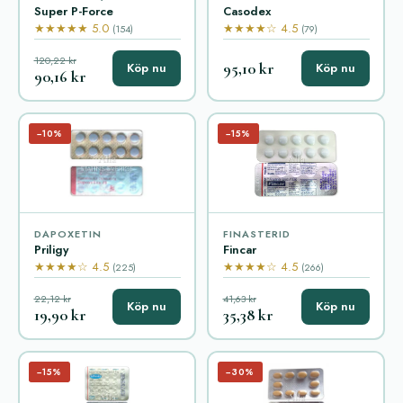
Super P-Force
Casodex
★★★★★ 5.0
★★★★☆ 4.5
(154)
(79)
120,22 kr
95,10 kr
Köp nu
Köp nu
90,16 kr
−10%
−15%
DAPOXETIN
FINASTERID
Priligy
Fincar
★★★★☆ 4.5
★★★★☆ 4.5
(225)
(266)
22,12 kr
41,63 kr
Köp nu
Köp nu
19,90 kr
35,38 kr
−15%
−30%