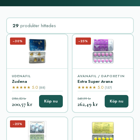
29
produkter hittades
−30%
−25%
UDENAFIL
AVANAFIL / DAPOXETIN
Zudena
Extra Super Avana
★★★★★ 5.0
★★★★★ 5.0
(88)
(157)
286,53 kr
349,99 kr
Köp nu
Köp nu
200,57 kr
262,49 kr
−25%