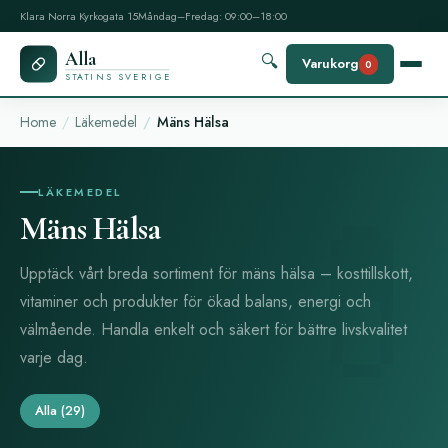
Klara Norra Kyrkogata 15
Måndag–Fredag: 09:00–18:00
Alla
🔍
Varukorg
0
STATINS SVERIGE
Home
Läkemedel
Mäns Hälsa
LÄKEMEDEL
Mäns Hälsa
Upptäck vårt breda sortiment för mäns hälsa – kosttillskott,
vitaminer och produkter för ökad balans, energi och
välmående. Handla enkelt och säkert för bättre livskvalitet
varje dag.
Alla
(29)