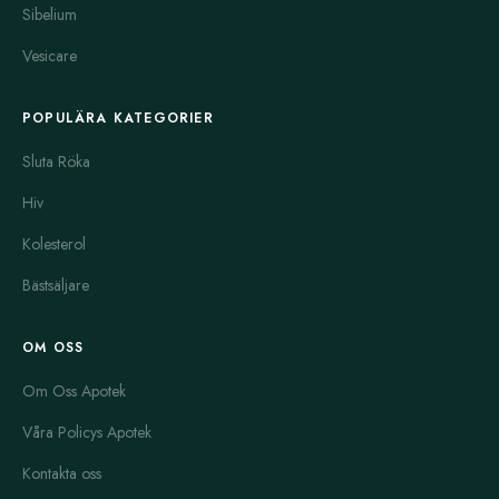
Sibelium
dysfunktion och för tidig utlösning. Malegra dxt och malegra
fxt är också kombinationsmediciner som innehåller flera
Vesicare
verksamma ämnen för effektiv och långvarig behandling.
Tadapox och viagra med dapoxetine har tillsatt dapoxetin, som
POPULÄRA KATEGORIER
hjälper mot för tidig utlösning. Priligy är ett annat läkemedel
Sluta Röka
som enbart fokuserar på för tidig utlösning. Det är särskilt
användbart för män som vill få bättre kontroll under sexuell
Hiv
aktivitet.
Kolesterol
Kamagra, Genegra och Zudena är generiska alternativ till
Bästsäljare
Viagra och Cialis. De är prisvänliga och fungerar på samma
sätt genom att öka blodflödet till penis. De är populära bland
OM OSS
unga män och de som vill prova en effektiv behandling utan
hög kostnad.
Om Oss Apotek
Flomax och Uroxatral används främst för att behandla problem
Våra Policys Apotek
med prostata. Dessa läkemedel gör det lättare att urinera när
prostata har svullnat eller blivit förstorad. Fincar och Proscar är
Kontakta oss