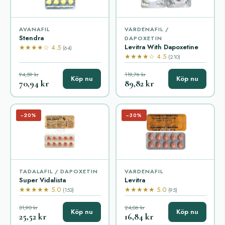
AVANAFIL
VARDENAFIL /
Stendra
DAPOXETIN
Levitra With Dapoxetine
★★★★☆ 4.5
(64)
★★★★☆ 4.5
(210)
94,59 kr
119,76 kr
Köp nu
Köp nu
70,94 kr
89,82 kr
−20%
−30%
TADALAFIL / DAPOXETIN
VARDENAFIL
Super Vidalista
Levitra
★★★★★ 5.0
★★★★★ 5.0
(153)
(95)
31,90 kr
24,06 kr
Köp nu
Köp nu
25,52 kr
16,84 kr