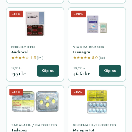
−10%
−20%
ENKLOMIFEN
VIAGRA REMSOR
Androxal
Genegra
★★★★☆ 4.5
★★★★★ 5.0
(191)
(133)
17,01 kr
58,27 kr
Köp nu
Köp nu
15,31 kr
46,61 kr
−10%
−15%
TADALAFIL / DAPOXETIN
SILDENAFIL/FLUOXETIN
Tadapox
Malegra Fxt