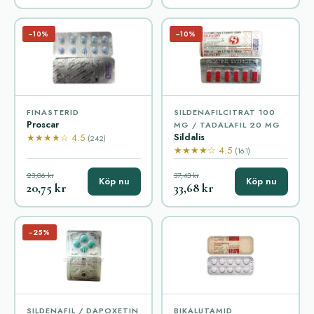
−10%
−10%
FINASTERID
SILDENAFILCITRAT 100
Proscar
MG / TADALAFIL 20 MG
Sildalis
★★★★☆ 4.5
(242)
★★★★☆ 4.5
(161)
23,06 kr
37,43 kr
Köp nu
Köp nu
20,75 kr
33,68 kr
−25%
SILDENAFIL / DAPOXETIN
BIKALUTAMID