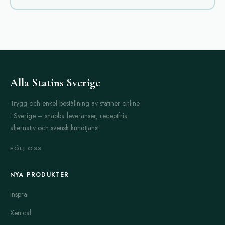
av de mest kända och använda medicinerna. Den aktiva
substansen sildenafil verkar genom att öka blodflödet till penis
och ger en stark och varaktig erektion när man är sexuellt
stimulerad. Tillsammans med sildenafil finns sildalis, som
kombinerar sildenafil med tadalafil för längre effekt och bättre
funktion under flera timmar.
Alla Statins Sverige
Cialis, med den aktiva substansen tadalafil, är populär tack vare
Trygg och enkel beställning av statiner online
sin långvariga effekt. Effekten kan pågå upp till 36 timmar, vilket
i Sverige – snabba leveranser, receptfria
ger större frihet jämfört med andra läkemedel. Silvitra och
alternativ och svensk kundtjänst!
Levitra är ytterligare två välanvända alternativ. Levitra med den
aktiva substansen vardenafil liknar Viagra men många
FÖLJ OSS
användare upplever att den är mildare för magen och har
något snabbare verkan.
NYA PRODUKTER
För de som behöver långvarig behandling och extra stöd finns
Inspra
super avana, super p-force och extra super avana. Dessa
läkemedel innehåller ofta en kombination av sildenafil eller
Xenical
avanafil med andra aktiva ämnen som hjälper mot både erektil