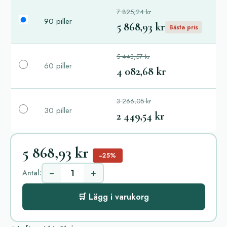
7 825,24 kr
90 piller
5 868,93 kr
Bästa pris
5 443,57 kr
60 piller
4 082,68 kr
3 266,05 kr
30 piller
2 449,54 kr
5 868,93 kr
−25%
−
+
Antal:
🛒 Lägg i varukorg