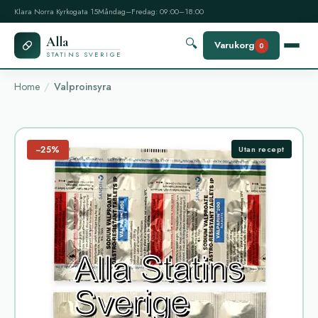
Klara Norra Kyrkogata 15
Måndag–Fredag: 09:00–18:00
Alla
🔍
Varukorg
0
STATINS SVERIGE
Home
Valproinsyra
−25%
Utan recept