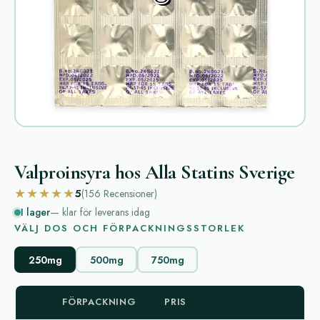
Valproinsyra hos Alla Statins Sverige
★★★★★
5
(156
Recensioner
)
I lager
— klar för leverans idag
VÄLJ DOS OCH FÖRPACKNINGSSTORLEK
250mg
500mg
750mg
FÖRPACKNING
PRIS