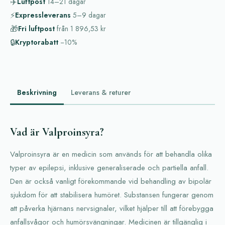
✈️
Luftpost
14–21
dagar
⚡
Expressleverans
5–9
dagar
🎁
Fri luftpost
från
1 896,53 kr
🔒
Kryptorabatt
−10%
Beskrivning
Leverans & returer
Vad är Valproinsyra?
Valproinsyra är en medicin som används för att behandla olika
typer av epilepsi, inklusive generaliserade och partiella anfall.
Den är också vanligt förekommande vid behandling av bipolär
sjukdom för att stabilisera humöret. Substansen fungerar genom
att påverka hjärnans nervsignaler, vilket hjälper till att förebygga
anfallsvågor och humörsvängningar. Medicinen är tillgänglig i