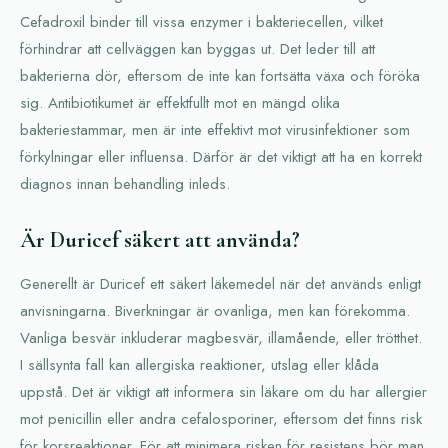
Cefadroxil binder till vissa enzymer i bakteriecellen, vilket
förhindrar att cellväggen kan byggas ut. Det leder till att
bakterierna dör, eftersom de inte kan fortsätta växa och föröka
sig. Antibiotikumet är effektfullt mot en mängd olika
bakteriestammar, men är inte effektivt mot virusinfektioner som
förkylningar eller influensa. Därför är det viktigt att ha en korrekt
diagnos innan behandling inleds.
Är Duricef säkert att använda?
Generellt är Duricef ett säkert läkemedel när det används enligt
anvisningarna. Biverkningar är ovanliga, men kan förekomma.
Vanliga besvär inkluderar magbesvär, illamående, eller trötthet.
I sällsynta fall kan allergiska reaktioner, utslag eller klåda
uppstå. Det är viktigt att informera sin läkare om du har allergier
mot penicillin eller andra cefalosporiner, eftersom det finns risk
för korsreaktioner. För att minimera risken för resistens bör man