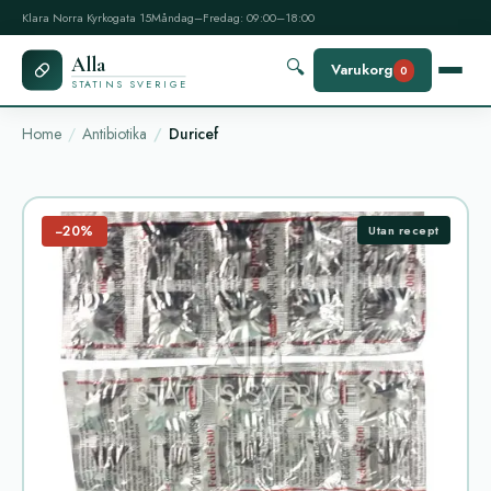
Klara Norra Kyrkogata 15
Måndag–Fredag: 09:00–18:00
Alla
🔍
Varukorg
0
STATINS SVERIGE
Home
Antibiotika
Duricef
−20%
Utan recept