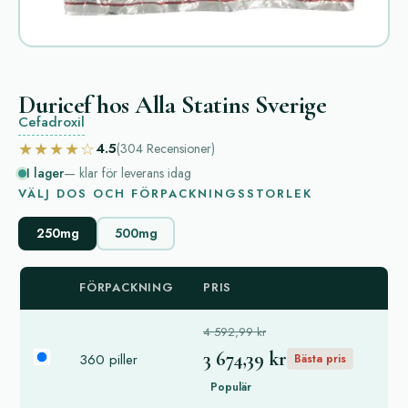
Duricef hos Alla Statins Sverige
Cefadroxil
★★★★☆
4.5
(304
Recensioner
)
I lager
— klar för leverans idag
VÄLJ DOS OCH FÖRPACKNINGSSTORLEK
250mg
500mg
FÖRPACKNING
PRIS
4 592,99 kr
3 674,39 kr
360 piller
Bästa pris
Populär