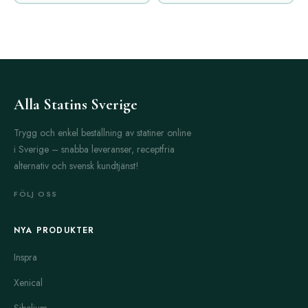
Alla Statins Sverige
Trygg och enkel beställning av statiner online
i Sverige – snabba leveranser, receptfria
alternativ och svensk kundtjänst!
FÖLJ OSS
NYA PRODUKTER
Inspra
Xenical