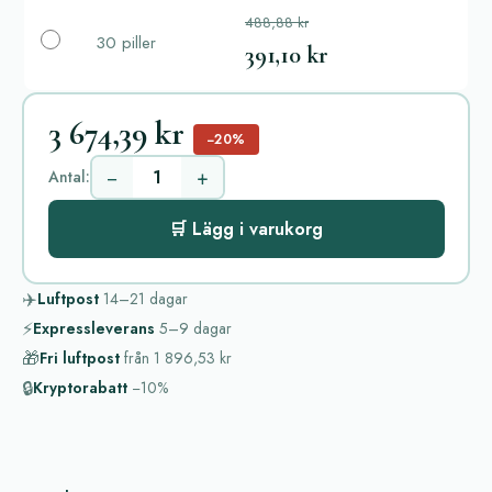
488,88 kr
30 piller
391,10 kr
3 674,39 kr
−20%
−
+
Antal:
🛒 Lägg i varukorg
✈️
Luftpost
14–21
dagar
⚡
Expressleverans
5–9
dagar
🎁
Fri luftpost
från
1 896,53 kr
🔒
Kryptorabatt
−10%