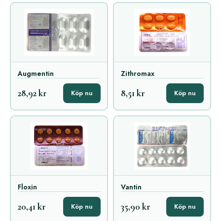
Augmentin
Zithromax
28,92 kr
8,51 kr
Köp nu
Köp nu
Floxin
Vantin
20,41 kr
35,90 kr
Köp nu
Köp nu