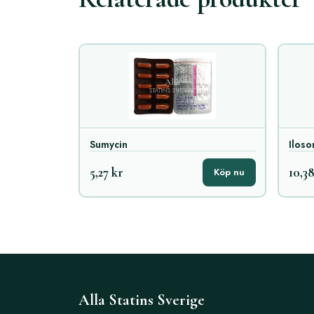
Sumycin
Iloso
5,27 kr
10,38
Köp nu
Alla Statins Sverige