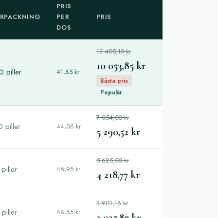
PRIS
RPACKNING
PER
PRIS
DOS
13 405,13 kr
10 053,85 kr
 piller
41,85 kr
Bästa pris
Populär
7 054,03 kr
 piller
44,06 kr
5 290,52 kr
5 625,03 kr
piller
46,95 kr
4 218,77 kr
3 901,16 kr
piller
48,65 kr
2 925,87 kr