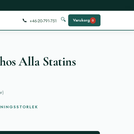
📞
🔍
Varukorg
0
os Alla Statins
er
)
KNINGSSTORLEK