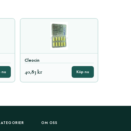
Cleocin
40,83 kr
 nu
Köp nu
KATEGORIER
OM OSS