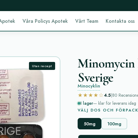
Apotek
Våra Policys Apotek
Vårt Team
Kontakta oss
Minomycin h
Utan recept
Sverige
Minocyklin
★★★★☆
4.5
(80
Recension
I lager
— klar för leverans idag
VÄLJ DOS OCH FÖRPAC
50mg
100mg