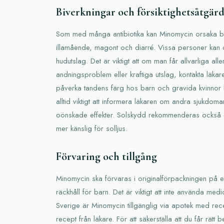
Biverkningar och försiktighetsåtgär
Som med många antibiotika kan Minomycin orsaka biv
illamående, magont och diarré. Vissa personer kan 
hudutslag. Det är viktigt att om man får allvarliga all
andningsproblem eller kraftiga utslag, kontakta läk
påverka tandens färg hos barn och gravida kvinnor bö
alltid viktigt att informera läkaren om andra sjukdoma
oönskade effekter. Solskydd rekommenderas också 
mer känslig för solljus.
Förvaring och tillgång
Minomycin ska förvaras i originalförpackningen på e
räckhåll för barn. Det är viktigt att inte använda med
Sverige är Minomycin tillgänglig via apotek med recep
recept från läkare. För att säkerställa att du får rätt be