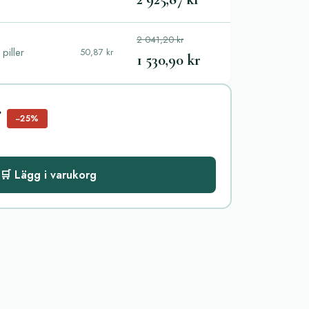
2 041,20 kr
piller
50,87 kr
1 530,90 kr
r
−25%
🛒 Lägg i varukorg