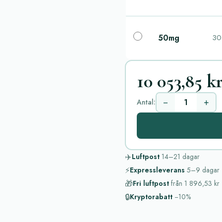
50mg
30 
10 053,85 k
−
+
Antal:
✈️
Luftpost
14–21
dagar
⚡
Expressleverans
5–9
dagar
🎁
Fri luftpost
från
1 896,53 kr
🔒
Kryptorabatt
−10%