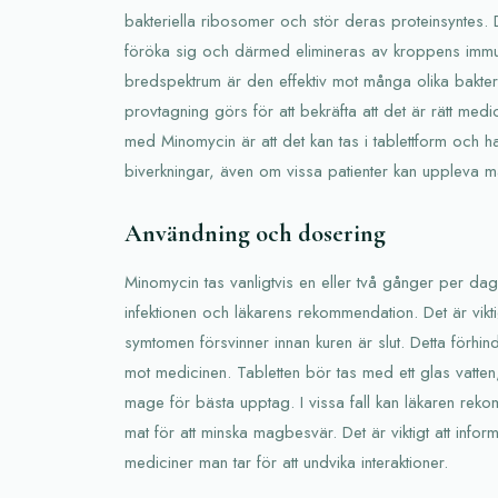
bakteriella ribosomer och stör deras proteinsyntes. D
föröka sig och därmed elimineras av kroppens immu
bredspektrum är den effektiv mot många olika bakterie
provtagning görs för att bekräfta att det är rätt medic
med Minomycin är att det kan tas i tablettform och ha
biverkningar, även om vissa patienter kan uppleva m
Användning och dosering
Minomycin tas vanligtvis en eller två gånger per d
infektionen och läkarens rekommendation. Det är vikti
symtomen försvinner innan kuren är slut. Detta förhindr
mot medicinen. Tabletten bör tas med ett glas vatten,
mage för bästa upptag. I vissa fall kan läkaren re
mat för att minska magbesvär. Det är viktigt att info
mediciner man tar för att undvika interaktioner.