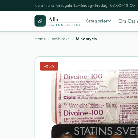
Klara Norra Kyrkogata 15
Måndag–Fredag: 09:00–18:00
Alla
Kategorier
Om Oss 
STATINS SVERIGE
Home
Antibiotika
Minomycin
−25%