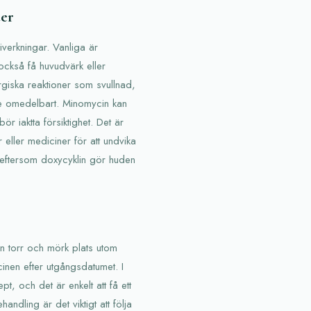
der
erkningar. Vanliga är
också få huvudvärk eller
ergiska reaktioner som svullnad,
are omedelbart. Minomycin kan
r iaktta försiktighet. Det är
r eller mediciner för att undvika
eftersom doxycyklin gör huden
n torr och mörk plats utom
icinen efter utgångsdatumet. I
t, och det är enkelt att få ett
handling är det viktigt att följa