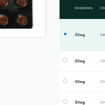
DOSERING
FÖ
50mg
240
50mg
120
50mg
90 
50mg
60 