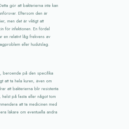
etta gör att bakterierna inte kan
nförsvar. Eftersom den är
r, men det är viktigt att
in för infektionen. En fördel
r en relativt låg frekvens av
agproblem eller hudutslag.
ag, beroende på den specifika
gt att ta hela kuren, även om
ar att bakterierna blir resistenta
 helst på fasta eller något tom
kommendera att ta medicinen med
rmera läkare om eventuella andra