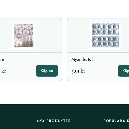
ne
Myambutol
 kr
5,61 kr
Köp nu
Köp
NYA PRODUKTER
POPULÄRA 