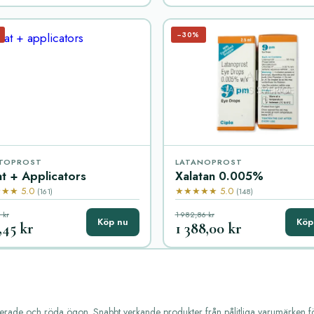
−30%
TOPROST
LATANOPROST
t + Applicators
Xalatan 0.005%
★★ 5.0
★★★★★ 5.0
(161)
(148)
 kr
1 982,86 kr
Köp nu
Köp
,45 kr
1 388,00 kr
riterade och röda ögon. Snabbt verkande produkter från pålitliga varumärken f