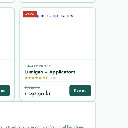
−25%
BIMATOPROST
Lumigan + Applicators
★★★★★ 5.0
(103)
1 723,87 kr
 nu
Köp nu
1 292,90 kr
ör optimal ögonhälsa och komfort. Enkel beställning