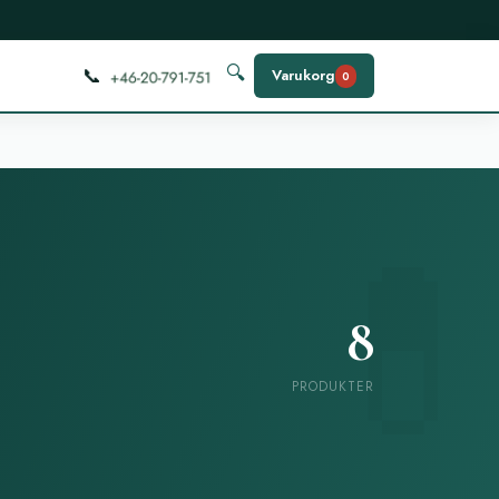
📞
🔍
Varukorg
0
8
PRODUKTER