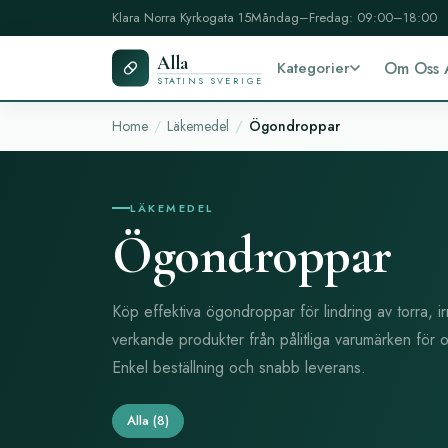
Klara Norra Kyrkogata 15
Måndag–Fredag: 09:00–18:00
Alla
Kategorier
Om Oss 
STATINS SVERIGE
Home
Läkemedel
Ögondroppar
LÄKEMEDEL
Ögondroppar
Köp effektiva ögondroppar för lindring av torra, 
verkande produkter från pålitliga varumärken för 
Enkel beställning och snabb leverans.
Alla
(8)