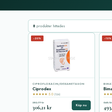
8
produkter hittades
−20%
−10%
CIPROFLOXACIN/DEXAMETASON
BIMA
Ciprodex
Bim
★★★★★ 5.0
★★★
(126)
382,77 kr
548,16
Köp nu
306,21 kr
493