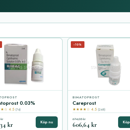
−10%
TOPROST
BIMATOPROST
atoprost 0.03%
Careprost
★☆ 4.5
★★★★☆ 4.5
(74)
(248)
 kr
674,05 kr
Köp nu
Köp
,34 kr
606,64 kr