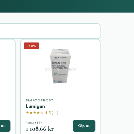
−30%
BIMATOPROST
Lumigan
★★★★☆ 4.5
(310)
1 583,81 kr
 nu
Köp nu
1 108,66 kr