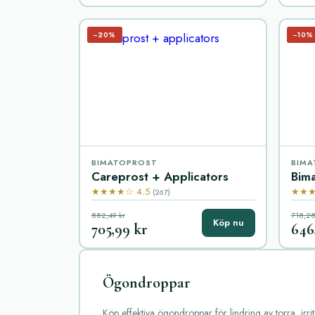
−20%
−10%
BIMATOPROST
BIMA
Careprost + Applicators
Bima
★★★★☆ 4.5
★★★
(267)
882,49 kr
718,28
Köp nu
705,99 kr
646
Ögondroppar
Köp effektiva ögondroppar för lindring av torra, ir