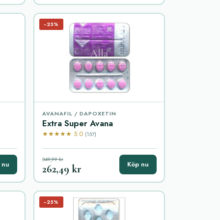
−25%
AVANAFIL / DAPOXETIN
Extra Super Avana
★★★★★ 5.0
(157)
349,99 kr
 nu
Köp nu
262,49 kr
−25%