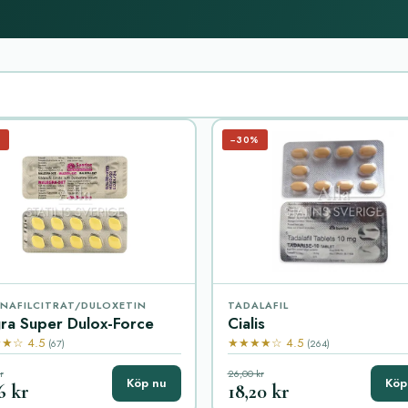
%
−30%
ENAFILCITRAT/DULOXETIN
TADALAFIL
ra Super Dulox-Force
Cialis
★☆ 4.5
★★★★☆ 4.5
(67)
(264)
r
26,00 kr
Köp nu
Köp
6 kr
18,20 kr