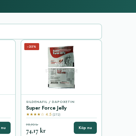
−25%
SILDENAFIL / DAPOXETIN
Super Force Jelly
★★★★☆ 4.5
(272)
98,90 kr
 nu
Köp nu
74,17 kr