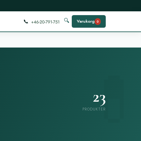
📞
🔍
Varukorg
0
23
PRODUKTER