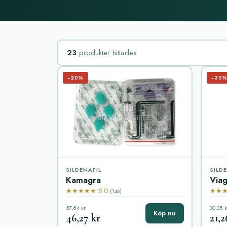
23
produkter hittades
−20%
−30
SILDENAFIL
SILD
Kamagra
Viag
★★★★★ 5.0
★★★
(146)
57,84 kr
30,38 k
Köp nu
46,27 kr
21,2