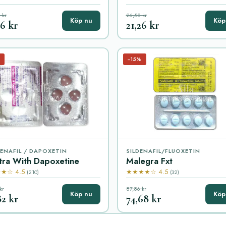
 kr
26,58 kr
Köp nu
Köp
16 kr
21,26 kr
−15%
ENAFIL / DAPOXETIN
SILDENAFIL/FLUOXETIN
tra With Dapoxetine
Malegra Fxt
★☆ 4.5
★★★★☆ 4.5
(210)
(32)
kr
87,86 kr
Köp nu
Köp
82 kr
74,68 kr