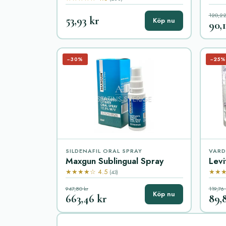
120,22
53,93 kr
Köp nu
90,
−30%
−25%
SILDENAFIL ORAL SPRAY
VARD
Maxgun Sublingual Spray
Levi
★★★★☆ 4.5
★★★
(43)
947,80 kr
119,76 
Köp nu
663,46 kr
89,