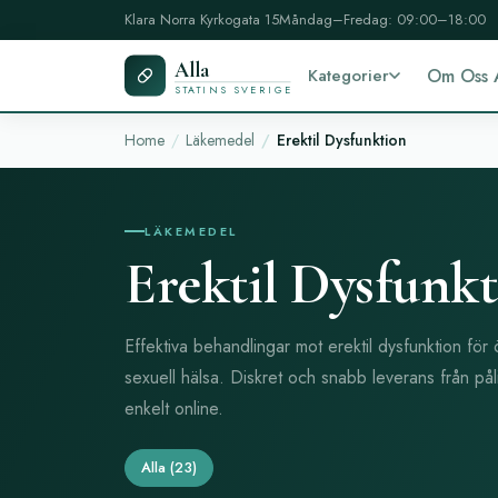
Klara Norra Kyrkogata 15
Måndag–Fredag: 09:00–18:00
Alla
Kategorier
Om Oss 
STATINS SVERIGE
Home
Läkemedel
Erektil Dysfunktion
LÄKEMEDEL
Erektil Dysfunk
Effektiva behandlingar mot erektil dysfunktion för
sexuell hälsa. Diskret och snabb leverans från påli
enkelt online.
Alla
(23)