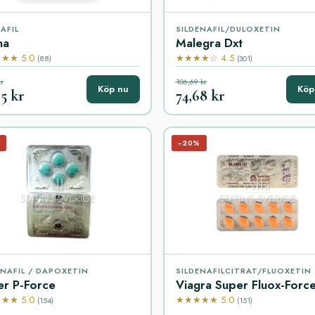
AFIL
SILDENAFIL/DULOXETIN
na
Malegra Dxt
★★ 5.0
★★★★☆ 4.5
(88)
(301)
r
106,69 kr
Köp nu
Köp
5 kr
74,68 kr
−20%
ENAFIL / DAPOXETIN
SILDENAFILCITRAT/FLUOXETIN
er P-Force
Viagra Super Fluox-Forc
★★ 5.0
★★★★★ 5.0
(154)
(151)