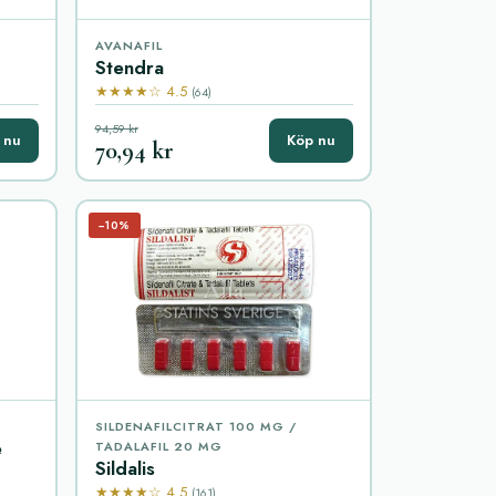
AVANAFIL
Stendra
★★★★☆ 4.5
(64)
94,59 kr
 nu
Köp nu
70,94 kr
−10%
SILDENAFILCITRAT 100 MG /
e
TADALAFIL 20 MG
Sildalis
★★★★☆ 4.5
(161)