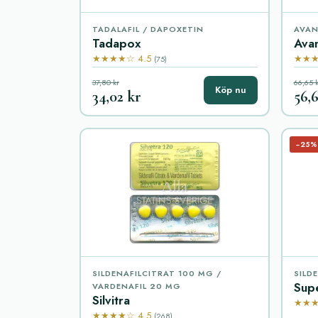
TADALAFIL / DAPOXETIN
AVAN
Tadapox
Ava
★★★★☆ 4.5
★★★
(75)
37,80 kr
66,65 k
Köp nu
34,02 kr
56,6
−25%
SILDENAFILCITRAT 100 MG /
SILD
Sup
VARDENAFIL 20 MG
Silvitra
★★★
★★★★☆ 4.5
(268)