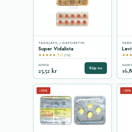
TADALAFIL / DAPOXETIN
VARD
Super Vidalista
Levi
★★★★★ 5.0
★★★
(153)
31,90 kr
24,06 
Köp nu
25,52 kr
16,
−10%
−15%