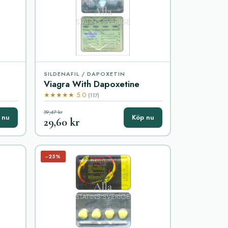
SILDENAFIL / DAPOXETIN
Viagra With Dapoxetine
★★★★★ 5.0
(117)
39,47 kr
 nu
Köp nu
29,60 kr
−25%