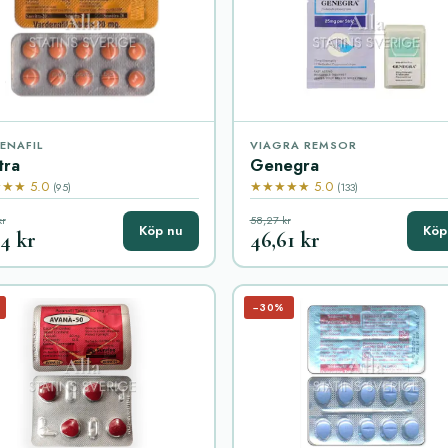
ENAFIL
VIAGRA REMSOR
tra
Genegra
★★ 5.0
★★★★★ 5.0
(95)
(133)
kr
58,27 kr
Köp nu
Köp
84 kr
46,61 kr
−30%