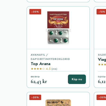
−30%
−15%
AVANAFIL /
SILD
Viag
DAPOXETINHYDROKLORID
Top Avana
★★★
★★★★☆ 4.5
(206)
89,19 kr
7,21 kr
Köp nu
62,43 kr
6,12
−20%
−30