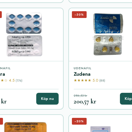
−30%
ENAFIL
UDENAFIL
ra
Zudena
★☆ 4.5
★★★★★ 5.0
(176)
(88)
286,53 kr
Köp nu
Köp
 kr
200,57 kr
%
−20%