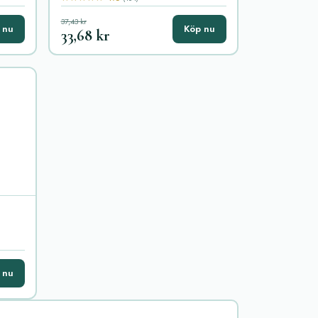
37,43 kr
 nu
Köp nu
33,68 kr
 nu