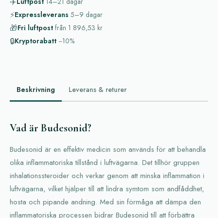
✈️
Luftpost
14–21
dagar
⚡
Expressleverans
5–9
dagar
🎁
Fri luftpost
från
1 896,53 kr
🔒
Kryptorabatt
−10%
Beskrivning
Leverans & returer
Vad är Budesonid?
Budesonid är en effektiv medicin som används för att behandla
olika inflammatoriska tillstånd i luftvägarna. Det tillhör gruppen
inhalationssteroider och verkar genom att minska inflammation i
luftvägarna, vilket hjälper till att lindra symtom som andfåddhet,
hosta och pipande andning. Med sin förmåga att dämpa den
inflammatoriska processen bidrar Budesonid till att förbättra