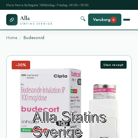
Klara Norra Kyrkogata 15
Måndag–Fredag: 09:00–18:00
Alla
🔍
Varukorg
0
STATINS SVERIGE
Home
Budesonid
−30%
Utan recept