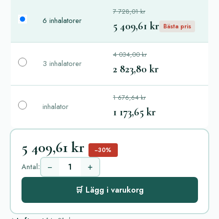
7 728,01 kr
6 inhalatorer
5 409,61 kr
Bästa pris
4 034,00 kr
3 inhalatorer
2 823,80 kr
1 676,64 kr
inhalator
1 173,65 kr
5 409,61 kr
−30%
−
+
Antal:
🛒 Lägg i varukorg