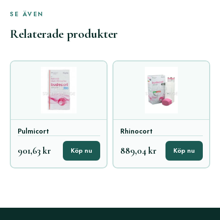
SE ÄVEN
Relaterade produkter
Pulmicort
Rhinocort
901,63 kr
889,04 kr
Köp nu
Köp nu