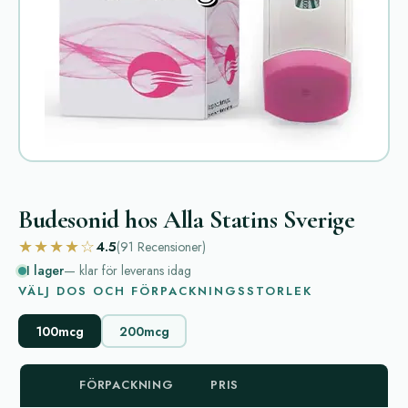
Budesonid hos Alla Statins Sverige
★★★★☆
4.5
(91
Recensioner
)
I lager
— klar för leverans idag
VÄLJ DOS OCH FÖRPACKNINGSSTORLEK
100mcg
200mcg
FÖRPACKNING
PRIS