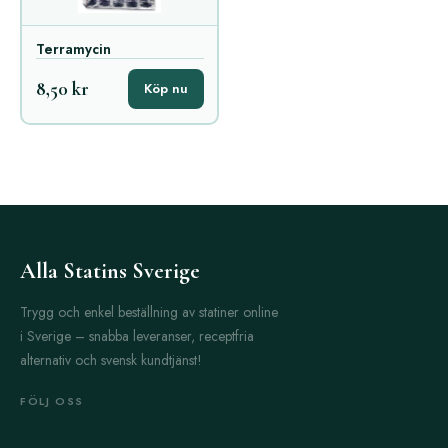
Terramycin
8,50 kr
Köp nu
Alla Statins Sverige
Trygg och enkel beställning av statiner online
i Sverige – snabba leveranser, receptfria
alternativ och svensk kundtjänst!
FÖLJ OSS