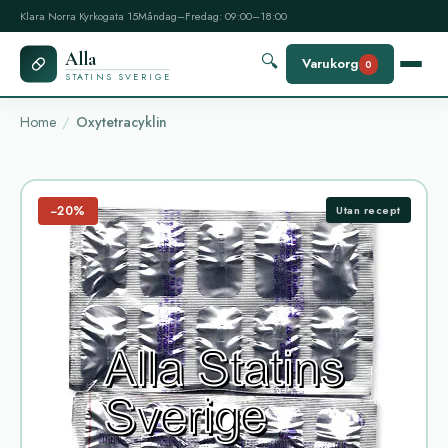
Klara Norra Kyrkogata 15
Måndag–Fredag: 09:00–18:00
Alla
🔍
Varukorg
0
STATINS SVERIGE
Home
Oxytetracyklin
−20%
Utan recept