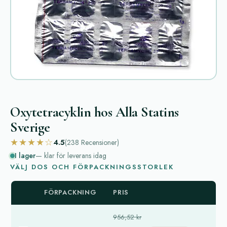
Oxytetracyklin hos Alla Statins
Sverige
★★★★☆
4.5
(238
Recensioner
)
I lager
— klar för leverans idag
VÄLJ DOS OCH FÖRPACKNINGSSTORLEK
FÖRPACKNING
PRIS
956,52 kr