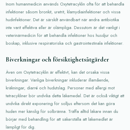
Inom humanmedicin används Oxytetracyklin ofta för att behandla
infektioner såsom bronkit, uretrit, klamydiainfektioner och vissa
hudinfektioner. Det är särskilt användbart när andra antibiotika
inte varit effektiva eller är olämpliga. Dessutom är det vanligt i
veterinärmedicin för att behandla infektioner hos husdjur och
boskap, inklusive respiratoriska och gastrointestinala infektioner.
Biverkningar och försiktighetsåtgärder
Även om Oxytetracyklin är effektivt, kan det orsaka vissa
biverkningar. Vanliga biverkningar inkluderar illamående,
kräkningar, diarré och hudutslag. Personer med allergi mot
tetracykliner bör undvika detta läkemedel. Det är också viktigt att
undvika direkt exponering för solljus eftersom det kan göra
huden mer känslig för solbränna. Träffa alltid läkare innan du
börjar med behandling för att säkerställa att läkemedlet är
lämpligt för dig.