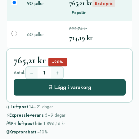
765,21 kr
90 piller
Bästa pris
Populär
892,74 kr
60 piller
714,19 kr
765,21 kr
−20%
−
+
Antal:
🛒 Lägg i varukorg
✈️
Luftpost
14–21
dagar
⚡
Expressleverans
5–9
dagar
🎁
Fri luftpost
från
1 896,16 kr
🔒
Kryptorabatt
−10%