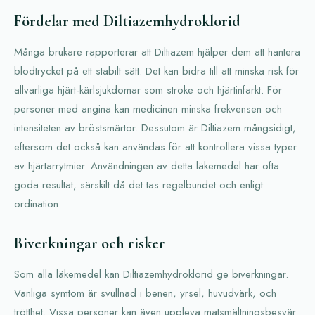
Fördelar med Diltiazemhydroklorid
Många brukare rapporterar att Diltiazem hjälper dem att hantera
blodtrycket på ett stabilt sätt. Det kan bidra till att minska risk för
allvarliga hjärt-kärlsjukdomar som stroke och hjärtinfarkt. För
personer med angina kan medicinen minska frekvensen och
intensiteten av bröstsmärtor. Dessutom är Diltiazem mångsidigt,
eftersom det också kan användas för att kontrollera vissa typer
av hjärtarrytmier. Användningen av detta läkemedel har ofta
goda resultat, särskilt då det tas regelbundet och enligt
ordination.
Biverkningar och risker
Som alla läkemedel kan Diltiazemhydroklorid ge biverkningar.
Vanliga symtom är svullnad i benen, yrsel, huvudvärk, och
trötthet. Vissa personer kan även uppleva matsmältningsbesvär