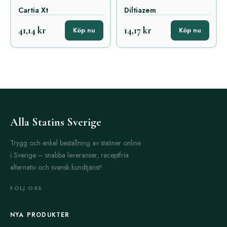
Cartia Xt
Diltiazem
41,14 kr
14,17 kr
Köp nu
Köp nu
Alla Statins Sverige
Trygg och enkel beställning av statiner online
i Sverige – snabba leveranser, receptfria
alternativ och svensk kundtjänst!
FÖLJ OSS
NYA PRODUKTER