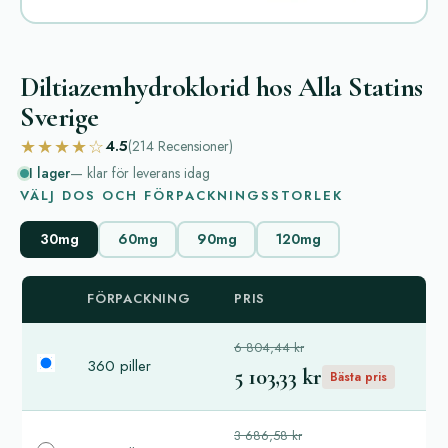
Diltiazemhydroklorid hos Alla Statins
Sverige
★★★★☆
4.5
(214
Recensioner
)
I lager
— klar för leverans idag
VÄLJ DOS OCH FÖRPACKNINGSSTORLEK
30mg
60mg
90mg
120mg
FÖRPACKNING
PRIS
6 804,44 kr
360 piller
5 103,33 kr
Bästa pris
3 686,58 kr