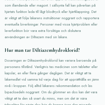
som illamående eller magont. I sällsynta fall kan påverkan på
hjärtats funktion leda till lågt blodtryck eller hjärtklappning. Det
är viktigt att följa läkarens instruktioner noggrant och rapportera
eventuella biverkningar. Personer med vissa hjärtproblem eller
leverfunktion bör vara extra försiktiga och diskutera
användningen av Diltiazem med sin läkare.
Hur man tar Diltiazemhydroklorid?
Doseringen av Diltiazemhydroklorid kan variera beroende på
personens tillstånd. Vanligtvis tas medicinen som tabletter eller
kapslar, en eller flera gånger dagligen. Det är viktigt att ta
läkemedlet vid samma tid varje dag för att upprätthålla en jämn
nivå i kroppen. Följ alltid läkarens rekommendation och läs
bipacksedeln noggrant. Om du glömmer en dos kan det vara
viktigt att ta den så snart du minns, men om det är nära
tidpunkten för nästa dos bör du hoppa över den missade