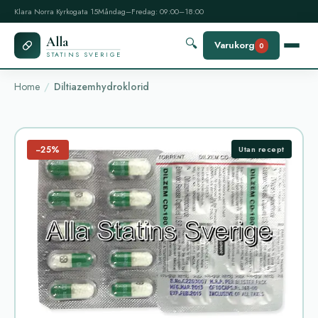
Klara Norra Kyrkogata 15
Måndag–Fredag: 09:00–18:00
Alla
🔍
Varukorg
0
STATINS SVERIGE
Home
Diltiazemhydroklorid
−25%
Utan recept