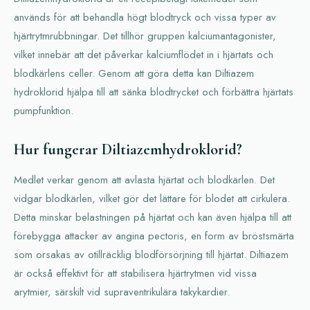
används för att behandla högt blodtryck och vissa typer av
hjärtrytmrubbningar. Det tillhör gruppen kalciumantagonister,
vilket innebär att det påverkar kalciumflödet in i hjärtats och
blodkärlens celler. Genom att göra detta kan Diltiazem
hydroklo­rid hjälpa till att sänka blodtrycket och förbättra hjärtats
pumpfunktion.
Hur fungerar Diltiazemhydroklorid?
Medlet verkar genom att avlasta hjärtat och blodkärlen. Det
vidgar blodkärlen, vilket gör det lättare för blodet att cirkulera.
Detta minskar belastningen på hjärtat och kan även hjälpa till att
förebygga attacker av angina pectoris, en form av bröstsmärta
som orsakas av otillräcklig blodförsörjning till hjärtat. Diltiazem
är också effektivt för att stabilisera hjärtrytmen vid vissa
arytmier, särskilt vid supraventrikulära takykardier.