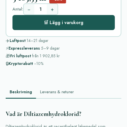
−
+
Antal:
🛒 Lägg i varukorg
✈️
Luftpost
14–21
dagar
⚡
Expressleverans
5–9
dagar
🎁
Fri luftpost
från
1 902,85 kr
🔒
Kryptorabatt
−10%
Beskrivning
Leverans & returer
Vad är Diltiazemhydroklorid?
Diltiazemhydroklorid är ett receptbelagt läkemedel som