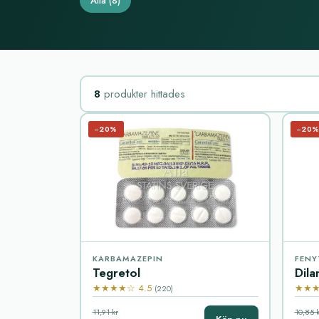
Alla
(8)
8
produkter hittades
−20%
−20
KARBAMAZEPIN
FENY
Tegretol
Dila
★★★★☆ 4.5
★★★
(220)
11,91 kr
10,85 k