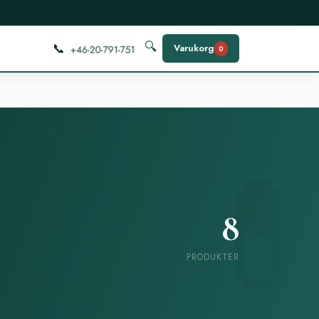
📞
🔍
Varukorg
0
8
PRODUKTER