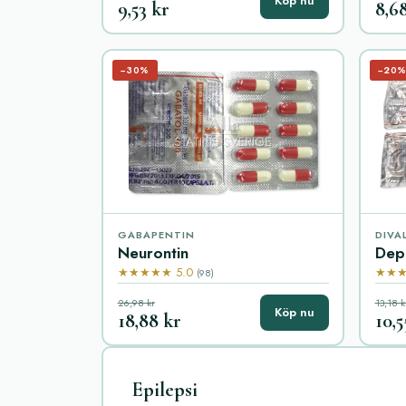
Köp nu
9,53 kr
8,6
−30%
−20
GABAPENTIN
DIVA
Neurontin
Dep
★★★★★ 5.0
★★★
(98)
26,98 kr
13,18 k
Köp nu
18,88 kr
10,5
Epilepsi