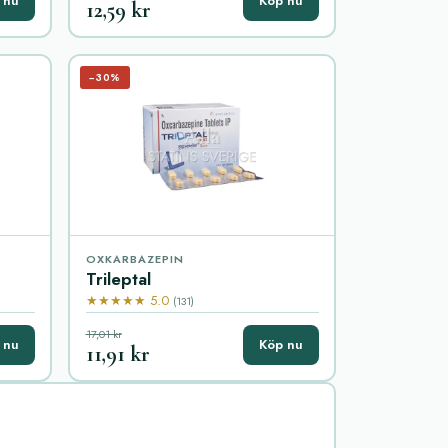
 nu
Köp nu
12,59 kr
−30%
OXKARBAZEPIN
Trileptal
★★★★★ 5.0
(131)
17,01 kr
 nu
Köp nu
11,91 kr