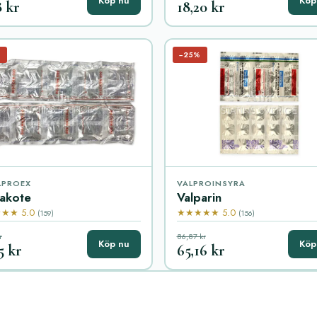
Köp nu
Köp
8 kr
18,20 kr
%
−25%
LPROEX
VALPROINSYRA
akote
Valparin
★★ 5.0
★★★★★ 5.0
(159)
(156)
r
86,87 kr
Köp nu
Köp
5 kr
65,16 kr