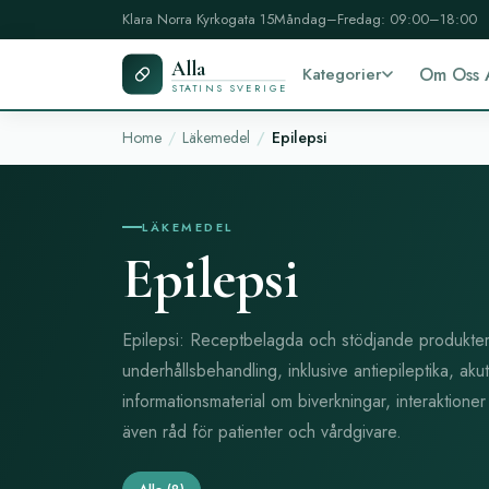
Klara Norra Kyrkogata 15
Måndag–Fredag: 09:00–18:00
Alla
Kategorier
Om Oss 
STATINS SVERIGE
Home
Läkemedel
Epilepsi
LÄKEMEDEL
Epilepsi
Epilepsi: Receptbelagda och stödjande produkter 
underhållsbehandling, inklusive antiepileptika, ak
informationsmaterial om biverkningar, interaktione
även råd för patienter och vårdgivare.