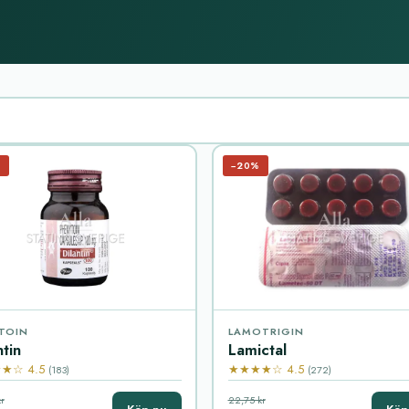
%
−20%
TOIN
LAMOTRIGIN
ntin
Lamictal
★☆ 4.5
★★★★☆ 4.5
(183)
(272)
r
22,75 kr