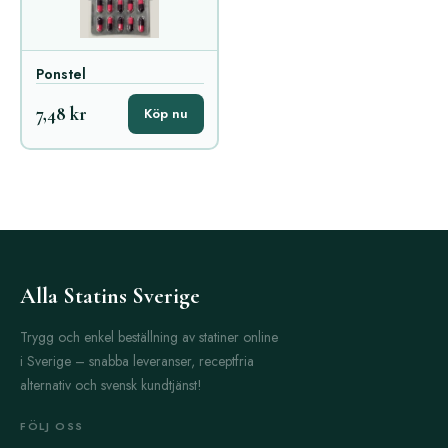
Ponstel
7,48 kr
Köp nu
Alla Statins Sverige
Trygg och enkel beställning av statiner online
i Sverige – snabba leveranser, receptfria
alternativ och svensk kundtjänst!
FÖLJ OSS