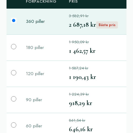
FÖRPACKNING
PRIS
3 582,91 kr
360 piller
2 687,18 kr
Bästa pris
1 950,09 kr
180 piller
1 462,57 kr
1 587,24 kr
120 piller
1 190,43 kr
1 224,39 kr
90 piller
918,29 kr
861,54 kr
60 piller
646,16 kr