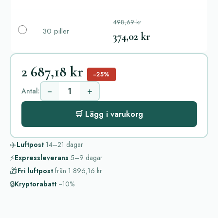
498,69 kr
30 piller
374,02 kr
2 687,18 kr
−25%
−
+
Antal:
🛒 Lägg i varukorg
✈️
Luftpost
14–21
dagar
⚡
Expressleverans
5–9
dagar
🎁
Fri luftpost
från
1 896,16 kr
🔒
Kryptorabatt
−10%