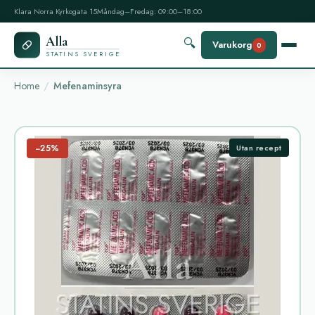
Klara Norra Kyrkogata 15
Måndag–Fredag: 09:00–18:00
Alla
🔍
Varukorg
0
STATINS SVERIGE
Home
Mefenaminsyra
−25%
Utan recept