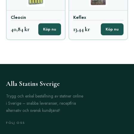
Cleocin
Keflex
40,84 kr
13,44 kr
Köp nu
Köp nu
Alla Statins Sverige
Trygg och enkel beställning av statiner online
i Sverige – snabba leveranser, receptfria
alternativ och svensk kundtjänst!
FÖLJ OSS