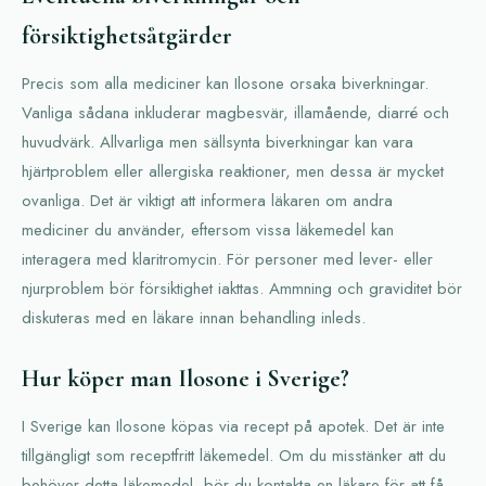
försiktighetsåtgärder
Precis som alla mediciner kan Ilosone orsaka biverkningar.
Vanliga sådana inkluderar magbesvär, illamående, diarré och
huvudvärk. Allvarliga men sällsynta biverkningar kan vara
hjärtproblem eller allergiska reaktioner, men dessa är mycket
ovanliga. Det är viktigt att informera läkaren om andra
mediciner du använder, eftersom vissa läkemedel kan
interagera med klaritromycin. För personer med lever- eller
njurproblem bör försiktighet iakttas. Ammning och graviditet bör
diskuteras med en läkare innan behandling inleds.
Hur köper man Ilosone i Sverige?
I Sverige kan Ilosone köpas via recept på apotek. Det är inte
tillgängligt som receptfritt läkemedel. Om du misstänker att du
behöver detta läkemedel, bör du kontakta en läkare för att få