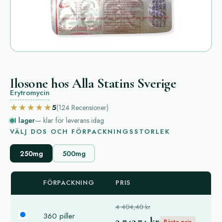
Ilosone hos Alla Statins Sverige
Erytromycin
★★★★★
5
(124
Recensioner
)
I lager
— klar för leverans idag
VÄLJ DOS OCH FÖRPACKNINGSSTORLEK
250mg
500mg
FÖRPACKNING
PRIS
4 404,40 kr
360 piller
3 743,74 kr
Bästa pris