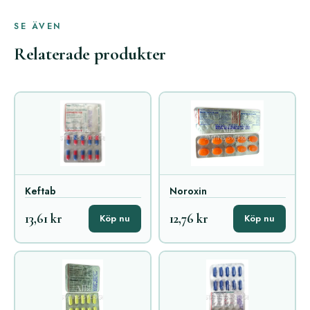
SE ÄVEN
Relaterade produkter
Keftab
Noroxin
13,61 kr
12,76 kr
Köp nu
Köp nu