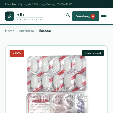
Klara Norra Kyrkogata 15
Måndag–Fredag: 09:00–18:00
Alla
🔍
Varukorg
0
STATINS SVERIGE
Home
Antibiotika
Ilosone
−15%
Utan recept