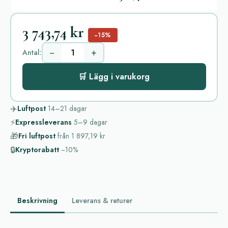
3 743,74 kr
−15%
−
+
Antal:
🛒 Lägg i varukorg
✈️
Luftpost
14–21
dagar
⚡
Expressleverans
5–9
dagar
🎁
Fri luftpost
från
1 897,19 kr
🔒
Kryptorabatt
−10%
Beskrivning
Leverans & returer