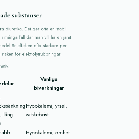
rade substanser
 diuretika. Det ger ofta en stabil
 i många fall där man vill ha en jämt
medel är effekten ofta starkare per
isken för elektrolytrubbningar.
ativ.
Vanliga
rdelar
biverkningar
e
ckssänkning
Hypokalemi, yrsel,
; lång
vätskebrist
n
snabb
Hypokalemi, ömhet