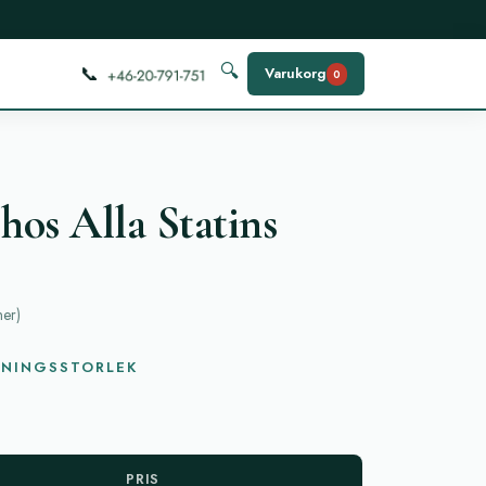
📞
🔍
Varukorg
0
hos Alla Statins
ner
)
KNINGSSTORLEK
PRIS