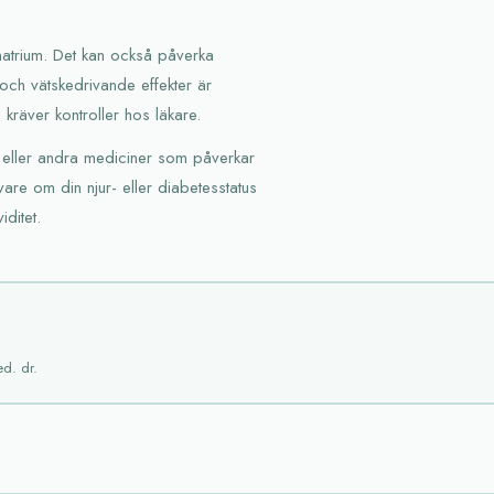
 natrium. Det kan också påverka
och vätskedrivande effekter är
kräver kontroller hos läkare.
um eller andra mediciner som påverkar
ivare om din njur- eller diabetesstatus
iditet.
ed. dr.