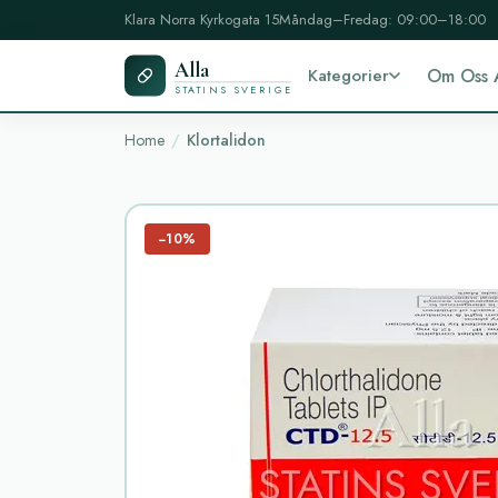
Klara Norra Kyrkogata 15
Måndag–Fredag: 09:00–18:00
Alla
Kategorier
Om Oss 
STATINS SVERIGE
Home
Klortalidon
−10%