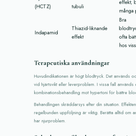
effekt; 
(HCTZ)
tubuli
många p
Bra
Thiazid-liknande
blodtryc
Indapamid
effekt
ofta bät
hos viss
Terapeutiska användningar
Huvudindikationen är högt blodtryck. Det används
vid hjärtsvikt eller leverproblem. I vissa fall används
kombinationsbehandling mot hypertoni för bättre blod
Behandlingen skräddarsys efter din situation. Effekte
regelbunden uppföljning är viktig. Berätta alltid om
har njurproblem.