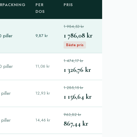
RPACKNING
PER
PRIS
DOS
1 984,53 kr
1 786,08 kr
 piller
9,87 kr
Bästa pris
1 474,17 kr
 piller
11,06 kr
1 326,76 kr
1 285,15 kr
piller
12,93 kr
1 156,64 kr
963,82 kr
piller
14,46 kr
867,44 kr