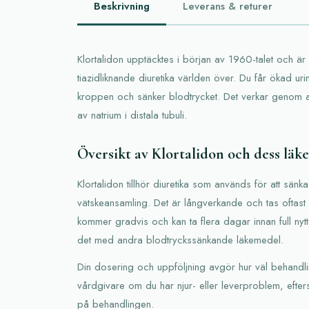
Beskrivning
Leverans & returer
Klortalidon upptäcktes i början av 1960-talet och ä
tiazidliknande diuretika världen över. Du får ökad urin
kroppen och sänker blodtrycket. Det verkar genom at
av natrium i distala tubuli.
Översikt av Klortalidon och dess läk
Klortalidon tillhör diuretika som används för att sän
vätskeansamling. Det är långverkande och tas oftas
kommer gradvis och kan ta flera dagar innan full ny
det med andra blodtryckssänkande läkemedel.
Din dosering och uppföljning avgör hur väl behandl
vårdgivare om du har njur- eller leverproblem, efte
på behandlingen.