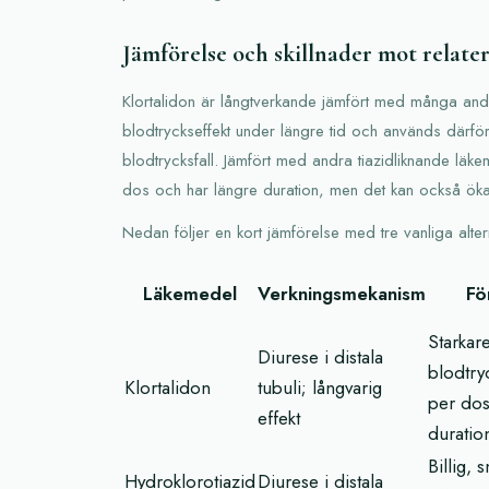
Jämförelse och skillnader mot relate
Klortalidon är långtverkande jämfört med många andra
blodtryckseffekt under längre tid och används därför
blodtrycksfall. Jämfört med andra tiazidliknande läke
dos och har längre duration, men det kan också öka r
Nedan följer en kort jämförelse med tre vanliga altern
Läkemedel
Verkningsmekanism
Fö
Starkar
Diurese i distala
blodtry
Klortalidon
tubuli; långvarig
per dos
effekt
duratio
Billig, 
Hydroklorotiazid
Diurese i distala