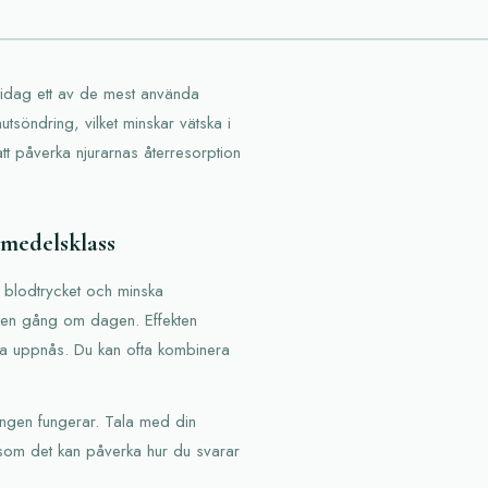
r idag ett av de mest använda
utsöndring, vilket minskar vätska i
t påverka njurarnas återresorption
emedelsklass
ka blodtrycket och minska
t en gång om dagen. Effekten
tta uppnås. Du kan ofta kombinera
ingen fungerar. Tala med din
rsom det kan påverka hur du svarar