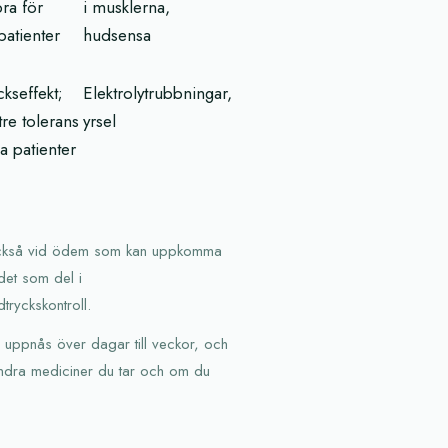
bra för
i musklerna,
atienter
hudsensa
kseffekt;
Elektrolytrubbningar,
tre tolerans
yrsel
a patienter
 också vid ödem som kan uppkomma
 det som del i
tryckskontroll.
n uppnås över dagar till veckor, och
 andra mediciner du tar och om du