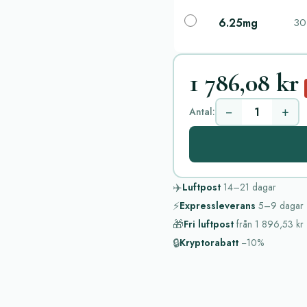
6.25mg
30 
1 786,08 kr
−
+
Antal:
✈️
Luftpost
14–21
dagar
⚡
Expressleverans
5–9
dagar
🎁
Fri luftpost
från
1 896,53 kr
🔒
Kryptorabatt
−10%