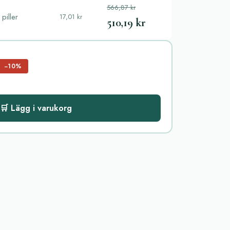
566,87 kr
piller
17,01 kr
510,19 kr
−10%
🛒 Lägg i varukorg