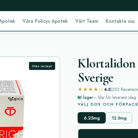
Apotek
Våra Policys Apotek
Vårt Team
Kontakta oss
Klortalidon 
Utan recept
Sverige
★★★★☆
4.5
(252
Recensio
I lager
— klar för leverans idag
VÄLJ DOS OCH FÖRPAC
6.25mg
12.5mg