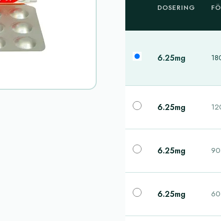
DOSERING
FÖ
6.25mg
180
6.25mg
120
6.25mg
90 
6.25mg
60 