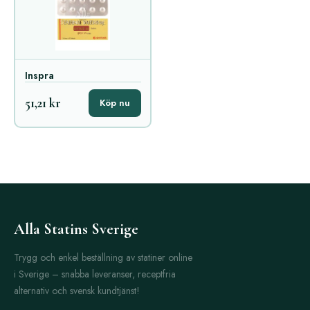
Inspra
51,21 kr
Köp nu
Alla Statins Sverige
Trygg och enkel beställning av statiner online
i Sverige – snabba leveranser, receptfria
alternativ och svensk kundtjänst!