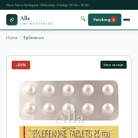
Klara Norra Kyrkogata 15
Måndag–Fredag: 09:00–18:00
Alla
🔍
Varukorg
0
STATINS SVERIGE
Home
Eplerenon
−20%
Utan recept