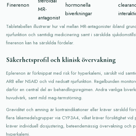
steroidal
Finerenon
hormonella
clearanc
MR-
biverkningar
interakt
antagonist
Tabletabellen illustrerar hur val mellan MR-antagonister ibland grun
njurfunktion och samtidig medicinering samt i särskilda sjukdomstil
finerenon kan ha särskilda fördelar.
Säkerhetsprofil och klinisk övervakning
Eplerenon är förknippat med risk för hyperkalemi, särskilt vid s
ARB eller NSAID och vid nedsatt njurfunktion. Regelbunden monitore
därför en central del av behandlingsregimen. Andra vanliga biverkn
huvudvärk, samt mild mag-tarmstörning.
Graviditet och amning är kontraindikationer eller kräver särskild fö
flera läkemedelsgrupper via CYP3A4, vilket kräver försiktighet vid 
kräver individuell dosjustering, beteendemässig övervakning och 
hyperkalemi.