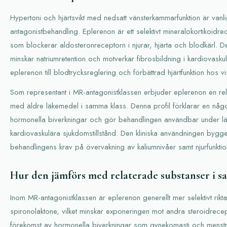
Hypertoni och hjärtsvikt med nedsatt vänsterkammarfunktion är vanli
antagonistbehandling. Eplerenon är ett selektivt mineralokortikoidr
som blockerar aldosteronreceptorn i njurar, hjärta och blodkärl. De
minskar natriumretention och motverkar fibrosbildning i kardiovask
eplerenon till blodtrycksreglering och förbättrad hjärtfunktion hos vi
Som representant i MR-antagonistklassen erbjuder eplerenon en rela
med äldre läkemedel i samma klass. Denna profil förklarar en något b
hormonella biverkningar och gör behandlingen användbar under lä
kardiovaskulära sjukdomstillstånd. Den kliniska användningen bygge
behandlingens krav på övervakning av kaliumnivåer samt njurfunktio
Hur den jämförs med relaterade substanser i s
Inom MR-antagonistklassen är eplerenon generellt mer selektivt rikt
spironolaktone, vilket minskar exponeringen mot andra steroidrecept
förekomst av hormonella biverkningar som gynekomasti och menstru