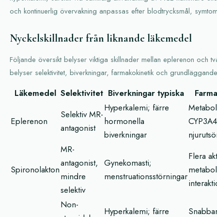
och kontinuerlig övervakning anpassas efter blodtrycksmål, symtom 
Nyckelskillnader från liknande läkemedel
Följande översikt belyser viktiga skillnader mellan eplerenon och t
belyser selektivitet, biverkningar, farmakokinetik och grundläggande 
Läkemedel
Selektivitet
Biverkningar typiska
Farma
Hyperkalemi; färre
Metabol
Selektiv MR-
Eplerenon
hormonella
CYP3A4
antagonist
biverkningar
njuruts
MR-
Flera ak
antagonist,
Gynekomasti;
Spironolakton
metaboli
mindre
menstruationsstörningar
interakt
selektiv
Non-
Hyperkalemi; färre
Snabba