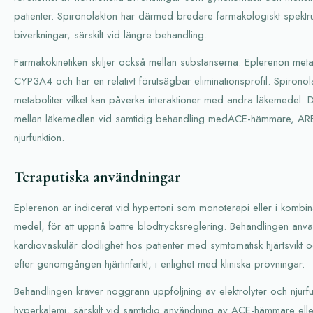
patienter. Spironolakton har därmed bredare farmakologiskt spekt
biverkningar, särskilt vid längre behandling.
Farmakokinetiken skiljer också mellan substanserna. Eplerenon met
CYP3A4 och har en relativt förutsägbar eliminationsprofil. Spironola
metaboliter vilket kan påverka interaktioner med andra läkemedel. De
mellan läkemedlen vid samtidig behandling medACE-hämmare, ARB 
njurfunktion.
Teraputiska användningar
Eplerenon är indicerat vid hypertoni som monoterapi eller i kombi
medel, för att uppnå bättre blodtrycksreglering. Behandlingen anv
kardiovaskulär dödlighet hos patienter med symtomatisk hjärtsvikt 
efter genomgången hjärtinfarkt, i enlighet med kliniska prövningar.
Behandlingen kräver noggrann uppföljning av elektrolyter och njurfu
hyperkalemi, särskilt vid samtidig användning av ACE-hämmare ell