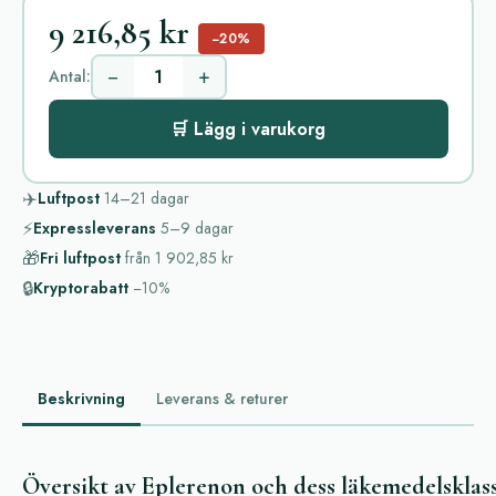
9 216,85 kr
−20%
−
+
Antal:
🛒 Lägg i varukorg
✈️
Luftpost
14–21
dagar
⚡
Expressleverans
5–9
dagar
🎁
Fri luftpost
från
1 902,85 kr
🔒
Kryptorabatt
−10%
Beskrivning
Leverans & returer
Översikt av Eplerenon och dess läkemedelsklas