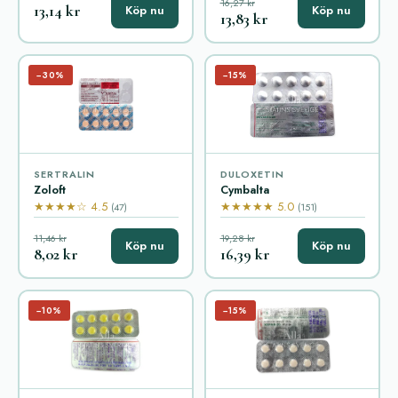
16,27 kr
13,14 kr
Köp nu
Köp nu
13,83 kr
−30%
−15%
SERTRALIN
DULOXETIN
Zoloft
Cymbalta
★★★★☆ 4.5
★★★★★ 5.0
(47)
(151)
11,46 kr
19,28 kr
Köp nu
Köp nu
8,02 kr
16,39 kr
−10%
−15%