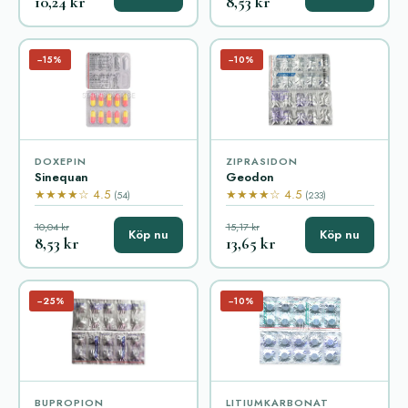
10,24 kr
8,53 kr
−15%
−10%
DOXEPIN
ZIPRASIDON
Sinequan
Geodon
★★★★☆ 4.5
★★★★☆ 4.5
(54)
(233)
10,04 kr
15,17 kr
Köp nu
Köp nu
8,53 kr
13,65 kr
−25%
−10%
BUPROPION
LITIUMKARBONAT