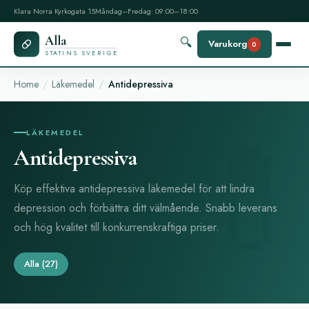
Klara Norra Kyrkogata 15
Måndag–Fredag: 09:00–18:00
Alla
🔍
Varukorg
0
STATINS SVERIGE
Home
Läkemedel
Antidepressiva
LÄKEMEDEL
Antidepressiva
Köp effektiva antidepressiva läkemedel för att lindra
depression och förbättra ditt välmående. Snabb leverans
och hög kvalitet till konkurrenskraftiga priser.
Alla
(27)