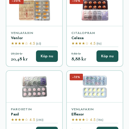
−30%
−10%
VENLAFAXIN
CITALOPRAM
Venlor
Celexa
★★★★☆ 4.5
★★★★☆ 4.5
(65)
(96)
29,26 kr
9,86 kr
Köp nu
Köp nu
20,48 kr
8,88 kr
−15%
PAROXETIN
VENLAFAXIN
Paxil
Effexor
★★★★☆ 4.5
★★★★☆ 4.5
(280)
(186)