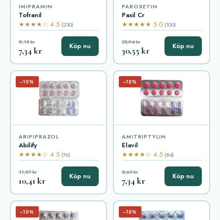
IMIPRAMIN
PAROXETIN
Tofranil
Paxil Cr
★★★★☆ 4.5
★★★★★ 5.0
(230)
(100)
8,15 kr
35,94 kr
Köp nu
Köp nu
7,34 kr
30,55 kr
−10%
−15%
ARIPIPRAZOL
AMITRIPTYLIN
Abilify
Elavil
★★★★☆ 4.5
★★★★☆ 4.5
(76)
(84)
11,57 kr
8,63 kr
Köp nu
Köp nu
10,41 kr
7,34 kr
−10%
−15%