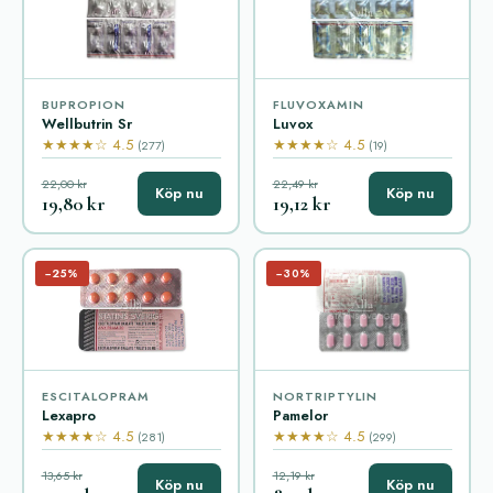
BUPROPION
FLUVOXAMIN
Wellbutrin Sr
Luvox
★★★★☆ 4.5
★★★★☆ 4.5
(277)
(19)
22,00 kr
22,49 kr
Köp nu
Köp nu
19,80 kr
19,12 kr
−25%
−30%
ESCITALOPRAM
NORTRIPTYLIN
Lexapro
Pamelor
★★★★☆ 4.5
★★★★☆ 4.5
(281)
(299)
13,65 kr
12,19 kr
Köp nu
Köp nu