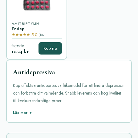
AMITRIPTYLIN
Endep
★★★★★ 5.0
(107)
12,80 kr
Köp nu
10,24 kr
Antidepressiva
Köp effektiva antidepressiva läkemedel för att lindra depression
och förbättra ditt välmående. Snabb leverans och hög kvalitet
till konkurrenskraftiga priser.
Antidepressiva är läkemedel som används för att behandla
Läs mer ▼
depression och andra psykiska tillstånd. De påverkar kemiska
signalsubstanser i hjärnan, såsom serotonin, norepinefrin och
dopamin, för att förbättra humöret och minska symtomen. Det