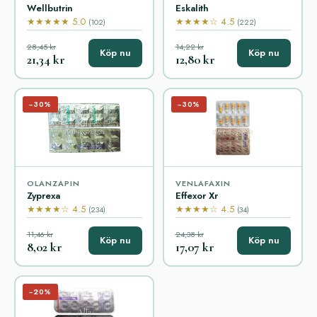
Wellbutrin
Eskalith
★★★★★ 5.0
★★★★☆ 4.5
(102)
(222)
28,45 kr
14,22 kr
Köp nu
Köp nu
21,34 kr
12,80 kr
−30%
−30%
OLANZAPIN
VENLAFAXIN
Zyprexa
Effexor Xr
★★★★☆ 4.5
★★★★☆ 4.5
(234)
(34)
11,46 kr
24,38 kr
Köp nu
Köp nu
8,02 kr
17,07 kr
−20%