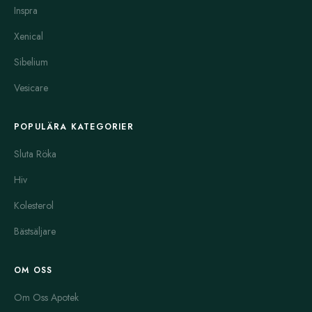
Inspra
sömnsvårigheter kopplade till depression. Den har en lugnande
effekt och kan användas som tillägg till andra antidepressiva.
Xenical
Effexor
och
Effexor XR
är SNRI-preparat. De hjälper vid
Sibelium
depression, ångest och paniksyndrom. Den långverkande
versionen Effexor XR ger en jämnare dosering och färre
Vesicare
biverkningar.
POPULÄRA KATEGORIER
Elavil
är en tricyklisk antidepressiv som används vid depression
och även kronisk smärta. Den kan orsaka torr mun, viktökning
Sluta Röka
och dåsighet, vilket behöver följas noggrant.
Hiv
Endep
är ett annat varumärke för amitriptylin, liknande Elavil.
Kolesterol
Det är ofta effektivt men kan ha fler biverkningar än nyare
mediciner.
Bästsäljare
Eskalith
innehåller litium och används främst vid bipolär
sjukdom. Litium har antidepressiv och stämningsstabiliserande
OM OSS
effekt, men kräver regelbundna blodprov för att undvika
Om Oss Apotek
biverkningar.