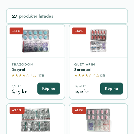
27
produkter hittades
−15%
−15%
TRAZODON
QUETIAPIN
Desyrel
Seroquel
★★★★☆ 4.5
★★★★☆ 4.5
(173)
(31)
7,63 kr
14,26 kr
Köp nu
Köp nu
6,49 kr
12,12 kr
−20%
−15%