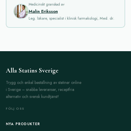
finns många olika typer av antidepressiva, och valet av medicin
Medicinskt granskad av
Malin Eriksson
beror ofta på individens symtom och hälsotillstånd.
Leg. läkare, specialist i klinisk farmakologi, Med. dr.
Abilify
används ibland som tilläggsmedicin vid depression. Det
är ett atypiskt antipsykotikum som hjälper till att balansera
signalsubstanser. Abilify kan förbättra symtomen vid svår
depression när andra antidepressiva inte räcker.
Bupropion SR
Celexa
är en selektiv serotoninåterupptagshämmare (SSRI).
Alla Statins Sverige
Den är vanligt använd för behandling av depression och
ångest. Celexa har en relativt mild biverkningsprofil men kan
Trygg och enkel beställning av statiner online
orsaka illamående och huvudvärk.
i Sverige – snabba leveranser, receptfria
Cymbalta
är en SNRI, vilket betyder att den påverkar både
alternativ och svensk kundtjänst!
serotonin och noradrenalin. Cymbalta är effektiv vid både
FÖLJ OSS
depression och vissa smärttillstånd som fibromyalgi. Dess
effekter brukar märkas inom några veckor.
NYA PRODUKTER
Desyrel
innehåller trazodon och används ofta vid