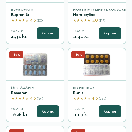
BUPROPION
NORTRIPTYLINHYDROKLORID
Bupron Sr
Nortriptyline
★★★★☆ 4.5
★★★★★ 5.0
(300)
(119)
26,67 kr
13,45 kr
Köp nu
Köp nu
21,34 kr
11,44 kr
−10%
−10%
MIRTAZAPIN
RISPERIDON
Remeron
Risnia
★★★★☆ 4.5
★★★★☆ 4.5
(161)
(289)
20,29 kr
12,33 kr
Köp nu
Köp nu
18,26 kr
11,09 kr