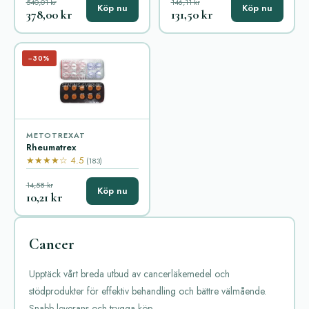
540,01 kr
146,11 kr
Köp nu
Köp nu
378,00 kr
131,50 kr
−30%
METOTREXAT
Rheumatrex
★★★★☆ 4.5
(183)
14,58 kr
Köp nu
10,21 kr
Cancer
Upptäck vårt breda utbud av cancerläkemedel och
stödprodukter för effektiv behandling och bättre välmående.
Snabb leverans och trygga köp.