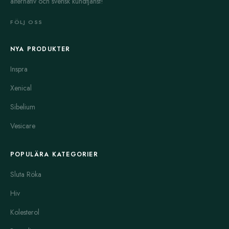
alternativ och svensk kundtjänst!
hormonellt läkemedel och riktar sig ofta mot hormonberoende
cancerformer, såsom bröstcancer.
FÖLJ OSS
Capnat
innehåller kapecitabin, som är en kemoterapi-medel.
NYA PRODUKTER
Den används ofta mot bröstcancer och koloncancer. Capnat
fungerar genom att bromsa tillväxten av cancerceller.
Inspra
Behandlingen sker vanligtvis i cykler under medicinsk
Xenical
övervakning.
Sibelium
Casodex
innehåller bikalutamid, ett antiandrogen läkemedel.
Det används främst vid prostatacancer för att hämma effekten
Vesicare
av manliga hormoner som kan stimulera tumörväxt. Casodex
ges ofta i kombination med andra hormonbehandlingar.
POPULÄRA KATEGORIER
Hydrea
är en oral medicin som används vid behandling av
Sluta Röka
vissa blodcancerformer, såsom kronisk myeloisk leukemi. Den
fungerar genom att hämma tillväxten av sjukliga celler i blodet.
Hiv
Doseringen är individuell och behandlingen kräver
Kolesterol
regelbunden kontroll.