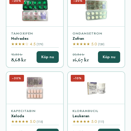
−20%
−20%
TAMOXIFEN
ONDANSETRON
Nolvadex
Zofran
★★★★☆ 4.5
★★★★★ 5.0
(179)
(139)
10,85 kr
20,84 kr
Köp nu
Köp nu
8,68 kr
16,67 kr
−30%
−10%
KAPECITABIN
KLORAMBUCIL
Xeloda
Leukeran
★★★★★ 5.0
★★★★★ 5.0
(115)
(111)