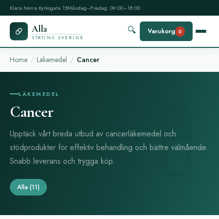
Klara Norra Kyrkogata 15
Måndag–Fredag: 09:00–18:00
Alla
🔍
Varukorg
0
STATINS SVERIGE
Home
Läkemedel
Cancer
LÄKEMEDEL
Cancer
Upptäck vårt breda utbud av cancerläkemedel och
stödprodukter för effektiv behandling och bättre välmående.
Snabb leverans och trygga köp.
Alla
(11)