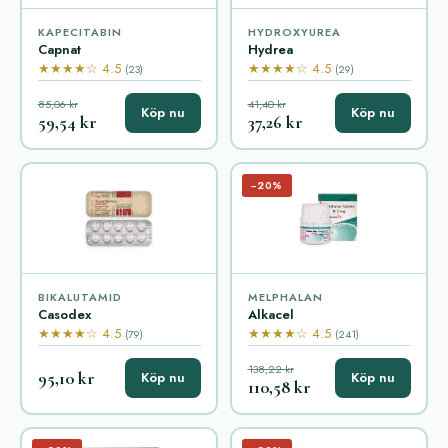
KAPECITABIN
HYDROXYUREA
Capnat
Hydrea
★★★★☆ 4.5
★★★★☆ 4.5
(23)
(29)
85,06 kr
41,40 kr
Köp nu
Köp nu
59,54 kr
37,26 kr
−20%
BIKALUTAMID
MELPHALAN
Casodex
Alkacel
★★★★☆ 4.5
★★★★☆ 4.5
(79)
(241)
138,22 kr
95,10 kr
Köp nu
Köp nu
110,58 kr