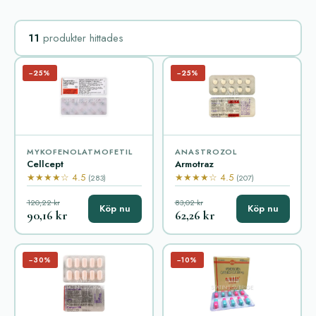
11
produkter hittades
−25%
−25%
MYKOFENOLATMOFETIL
ANASTROZOL
Cellcept
Armotraz
★★★★☆ 4.5
★★★★☆ 4.5
(283)
(207)
120,22 kr
83,02 kr
Köp nu
Köp nu
90,16 kr
62,26 kr
−30%
−10%