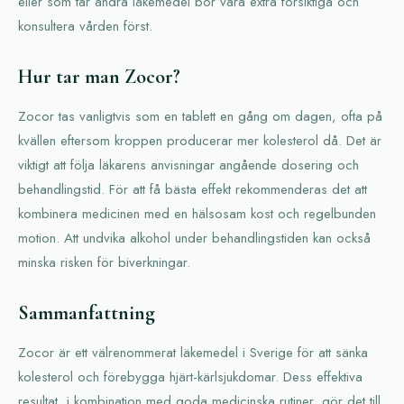
eller som tar andra läkemedel bör vara extra försiktiga och
konsultera vården först.
Hur tar man Zocor?
Zocor tas vanligtvis som en tablett en gång om dagen, ofta på
kvällen eftersom kroppen producerar mer kolesterol då. Det är
viktigt att följa läkarens anvisningar angående dosering och
behandlingstid. För att få bästa effekt rekommenderas det att
kombinera medicinen med en hälsosam kost och regelbunden
motion. Att undvika alkohol under behandlingstiden kan också
minska risken för biverkningar.
Sammanfattning
Zocor är ett välrenommerat läkemedel i Sverige för att sänka
kolesterol och förebygga hjärt-kärlsjukdomar. Dess effektiva
resultat, i kombination med goda medicinska rutiner, gör det till