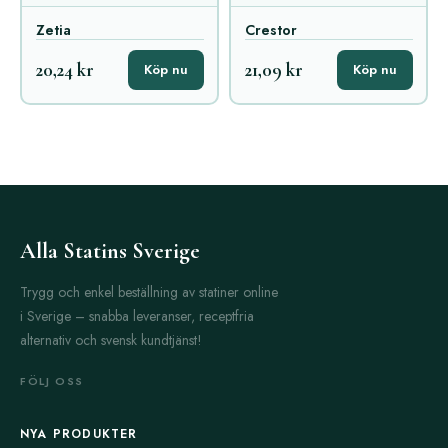
Zetia
Crestor
20,24 kr
21,09 kr
Köp nu
Köp nu
Alla Statins Sverige
Trygg och enkel beställning av statiner online
i Sverige – snabba leveranser, receptfria
alternativ och svensk kundtjänst!
FÖLJ OSS
NYA PRODUKTER