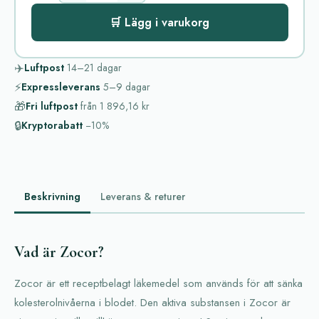
🛒 Lägg i varukorg
✈️
Luftpost
14–21
dagar
⚡
Expressleverans
5–9
dagar
🎁
Fri luftpost
från
1 896,16 kr
🔒
Kryptorabatt
−10%
Beskrivning
Leverans & returer
Vad är Zocor?
Zocor är ett receptbelagt läkemedel som används för att sänka
kolesterolnivåerna i blodet. Den aktiva substansen i Zocor är