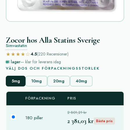
Zocor hos Alla Statins Sverige
Simvastatin
★★★★☆
4.5
(220
Recensioner
)
I lager
— klar för leverans idag
VÄLJ DOS OCH FÖRPACKNINGSSTORLEK
5mg
10mg
20mg
40mg
FÖRPACKNING
PRIS
2 801,21 kr
180 piller
2 381,03 kr
Bästa pris