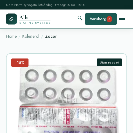
Klara Norra Kyrkogata 15
Måndag–Fredag: 09:00–18:00
Alla
🔍
Varukorg
0
STATINS SVERIGE
Home
Kolesterol
Zocor
−15%
Utan recept