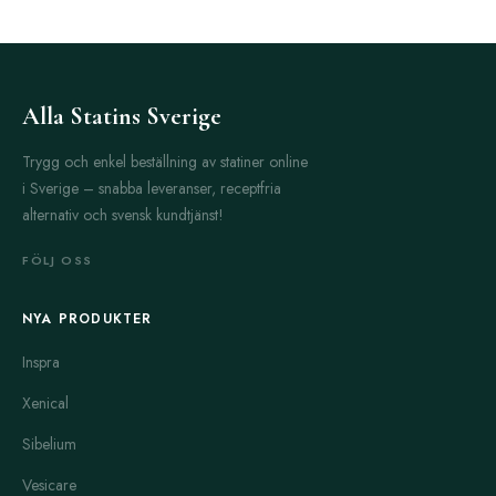
Alla Statins Sverige
Trygg och enkel beställning av statiner online
i Sverige – snabba leveranser, receptfria
alternativ och svensk kundtjänst!
FÖLJ OSS
NYA PRODUKTER
Inspra
Xenical
Sibelium
Vesicare