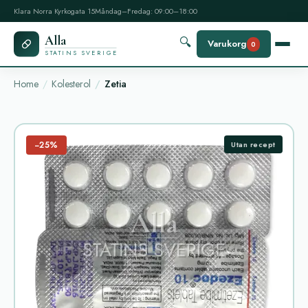
Klara Norra Kyrkogata 15
Måndag–Fredag: 09:00–18:00
Alla
🔍
Varukorg
0
STATINS SVERIGE
Home
Kolesterol
Zetia
−25%
Utan recept