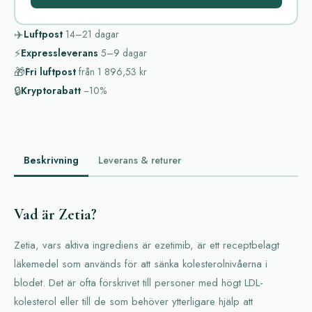
✈️
Luftpost
14–21
dagar
⚡
Expressleverans
5–9
dagar
🎁
Fri luftpost
från
1 896,53 kr
🔒
Kryptorabatt
−10%
Beskrivning
Leverans & returer
Vad är Zetia?
Zetia, vars aktiva ingrediens är ezetimib, är ett receptbelagt
läkemedel som används för att sänka kolesterolnivåerna i
blodet. Det är ofta förskrivet till personer med högt LDL-
kolesterol eller till de som behöver ytterligare hjälp att