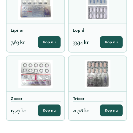
Lipitor
Lopid
7,83 kr
33,34 kr
Köp nu
Köp nu
Zocor
Tricor
13,27 kr
21,78 kr
Köp nu
Köp nu