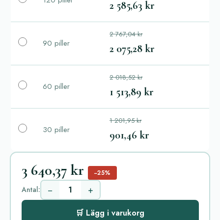
2 585,63 kr
2 767,04 kr
90 piller
2 075,28 kr
2 018,52 kr
60 piller
1 513,89 kr
1 201,95 kr
30 piller
901,46 kr
3 640,37 kr
−25%
−
+
Antal:
🛒 Lägg i varukorg