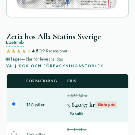
Zetia hos Alla Statins Sverige
Ezetimib
★★★★☆
4.5
(39
Recensioner
)
I lager
— klar för leverans idag
VÄLJ DOS OCH FÖRPACKNINGSSTORLEK
FÖRPACKNING
PRIS
4 853,83 kr
3 640,37 kr
180 piller
Bästa pris
Populär
3 447,51 kr
120 piller