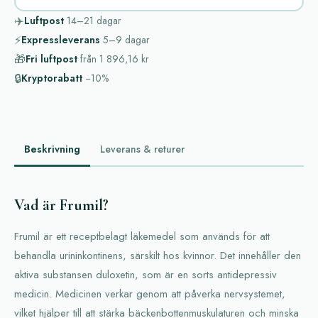
✈️
Luftpost
14–21
dagar
⚡
Expressleverans
5–9
dagar
🎁
Fri luftpost
från
1 896,16 kr
🔒
Kryptorabatt
−10%
Beskrivning
Leverans & returer
Vad är Frumil?
Frumil är ett receptbelagt läkemedel som används för att
behandla urininkontinens, särskilt hos kvinnor. Det innehåller den
aktiva substansen duloxetin, som är en sorts antidepressiv
medicin. Medicinen verkar genom att påverka nervsystemet,
vilket hjälper till att stärka bäckenbottenmuskulaturen och minska