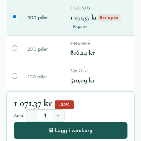
1 530,53 kr
1 071,37 kr
300 piller
Bästa pris
Populär
1 166,06 kr
200 piller
816,24 kr
728,70 kr
100 piller
510,09 kr
1 071,37 kr
−30%
−
+
Antal:
🛒 Lägg i varukorg