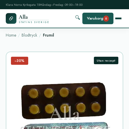
Klara Norra Kyrkogata 15
Måndag–Fredag: 09:00–18:00
Alla
🔍
Varukorg
0
STATINS SVERIGE
Home
Blodtryck
Frumil
−30%
Utan recept