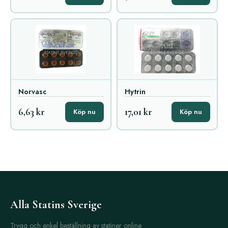
Norvasc
Hytrin
6,63 kr
17,01 kr
Köp nu
Köp nu
Alla Statins Sverige
Trygg och enkel beställning av statiner online