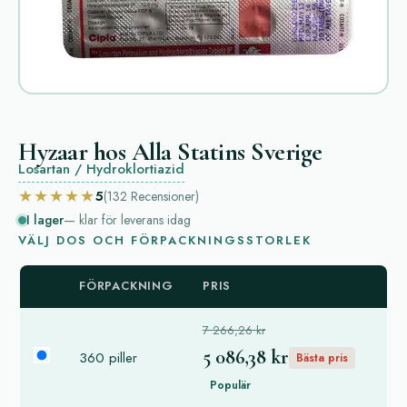
Hyzaar hos Alla Statins Sverige
Losartan / Hydroklortiazid
★★★★★
5
(132
Recensioner
)
I lager
— klar för leverans idag
VÄLJ DOS OCH FÖRPACKNINGSSTORLEK
FÖRPACKNING
PRIS
7 266,26 kr
5 086,38 kr
360 piller
Bästa pris
Populär