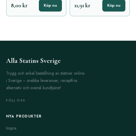
8,00 kr
11,91 kr
Köp nu
Köp nu
Alla Statins Sverige
Trygg och enkel beställning av statiner online
i Sverige – snabba leveranser, receptfria
alternativ och svensk kundtjänst!
FÖLJ OSS
NYA PRODUKTER
Inspra