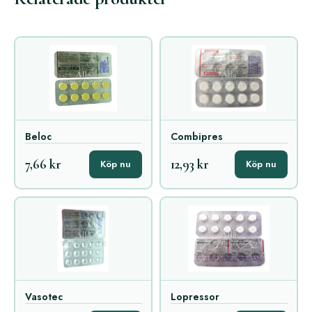
Beloc
Combipres
7,66 kr
12,93 kr
Köp nu
Köp nu
Vasotec
Lopressor