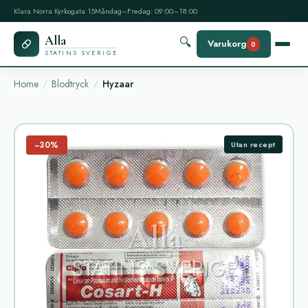
Klara Norra Kyrkogata 15
Måndag–Fredag: 09:00–18:00
Alla
🔍
Varukorg
0
STATINS SVERIGE
Home
Blodtryck
Hyzaar
−30%
Utan recept