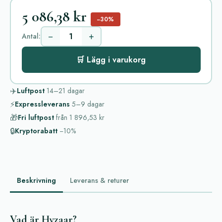
5 086,38 kr
−30%
−
+
Antal:
🛒 Lägg i varukorg
✈️
Luftpost
14–21
dagar
⚡
Expressleverans
5–9
dagar
🎁
Fri luftpost
från
1 896,53 kr
🔒
Kryptorabatt
−10%
Beskrivning
Leverans & returer
Vad är Hyzaar?