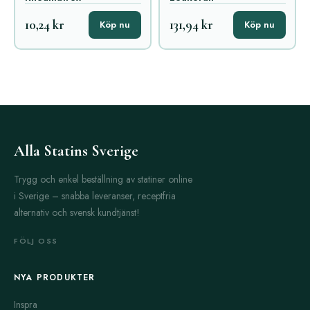
10,24 kr
131,94 kr
Köp nu
Köp nu
Alla Statins Sverige
Trygg och enkel beställning av statiner online
i Sverige – snabba leveranser, receptfria
alternativ och svensk kundtjänst!
FÖLJ OSS
NYA PRODUKTER
Inspra