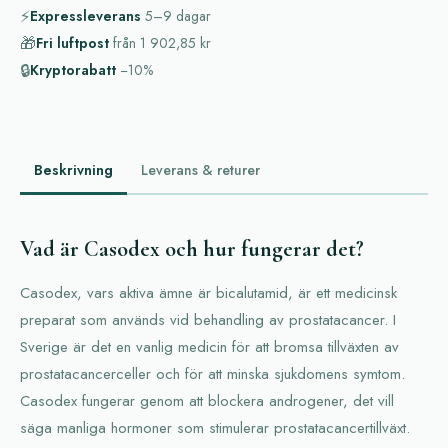
⚡
Expressleverans
5–9
dagar
🎁
Fri luftpost
från
1 902,85 kr
🔒
Kryptorabatt
−10%
Beskrivning
Leverans & returer
Vad är Casodex och hur fungerar det?
Casodex, vars aktiva ämne är bicalutamid, är ett medicinsk
preparat som används vid behandling av prostatacancer. I
Sverige är det en vanlig medicin för att bromsa tillväxten av
prostatacancerceller och för att minska sjukdomens symtom.
Casodex fungerar genom att blockera androgener, det vill
säga manliga hormoner som stimulerar prostatacancertillväxt.