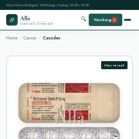
Klara Norra Kyrkogata 15
Måndag–Fredag: 09:00–18:00
Alla
🔍
Varukorg
0
STATINS SVERIGE
Home
Cancer
Casodex
Utan recept