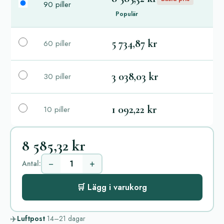
90 piller
Populär
5 734,87 kr
60 piller
3 038,03 kr
30 piller
1 092,22 kr
10 piller
8 585,32 kr
−
+
Antal:
🛒 Lägg i varukorg
✈️
Luftpost
14–21
dagar