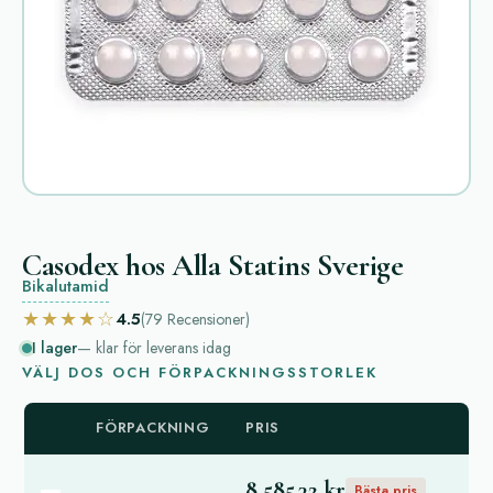
Casodex hos Alla Statins Sverige
Bikalutamid
★★★★☆
4.5
(79
Recensioner
)
I lager
— klar för leverans idag
VÄLJ DOS OCH FÖRPACKNINGSSTORLEK
FÖRPACKNING
PRIS
8 585,32 kr
Bästa pris