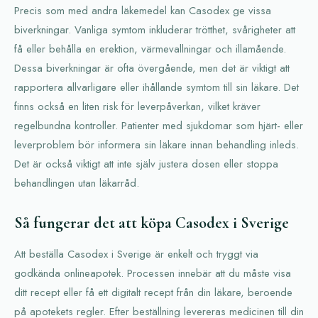
Precis som med andra läkemedel kan Casodex ge vissa
biverkningar. Vanliga symtom inkluderar trötthet, svårigheter att
få eller behålla en erektion, värmevallningar och illamående.
Dessa biverkningar är ofta övergående, men det är viktigt att
rapportera allvarligare eller ihållande symtom till sin läkare. Det
finns också en liten risk för leverpåverkan, vilket kräver
regelbundna kontroller. Patienter med sjukdomar som hjärt- eller
leverproblem bör informera sin läkare innan behandling inleds.
Det är också viktigt att inte själv justera dosen eller stoppa
behandlingen utan läkarråd.
Så fungerar det att köpa Casodex i Sverige
Att beställa Casodex i Sverige är enkelt och tryggt via
godkända onlineapotek. Processen innebär att du måste visa
ditt recept eller få ett digitalt recept från din läkare, beroende
på apotekets regler. Efter beställning levereras medicinen till din