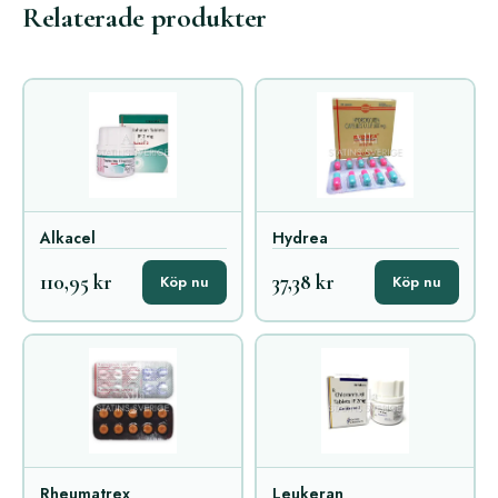
Relaterade produkter
Alkacel
Hydrea
110,95 kr
37,38 kr
Köp nu
Köp nu
Rheumatrex
Leukeran