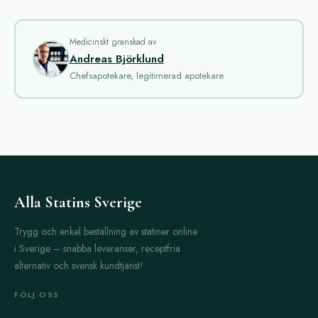
som hjälper till att förbättra blodflödet och därmed möjligheten
att få och behålla en erektion. För de som lider av mild till
måttlig erektionssvikt är dessa produkter ofta en snabb och
Medicinskt granskad av
Andreas Björklund
effektiv lösning.
Chefsapotekare, legitimerad apotekare
En av de mest använda medicinerna inom kategorin är
sildenafil. Sildenafil är den aktiva substansen i de flesta Viagra-
liknande läkemedel. Den fungerar genom att slappna av
blodkärlen i penis, vilket ökar blodflödet vid sexuell stimulans.
Effekten börjar vanligtvis inom 30 till 60 minuter och kan hålla
i sig upp till fyra till fem timmar. Detta ger användaren en
flexibel tidsram för sexuella aktiviteter.
Alla Statins Sverige
En annan vanlig substans i Mäns Ed-Paket är tadalafil. Tadalafil
Trygg och enkel beställning av statiner online
är känd för sin längre verkanstid jämfört med sildenafil. Den
i Sverige – snabba leveranser, receptfria
kan verka i upp till 36 timmar, vilket ger större frihet och
alternativ och svensk kundtjänst!
möjliggör spontanitet. Detta läkemedel har också bevisats vara
effektivt vid behandling av godartad prostataförstoring, vilket
FÖLJ OSS
kan vara en extra fördel för vissa män.