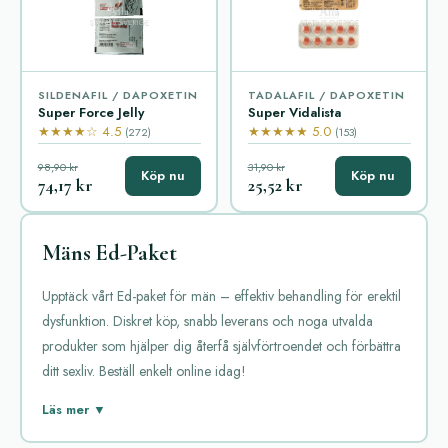
SILDENAFIL / DAPOXETIN
TADALAFIL / DAPOXETIN
Super Force Jelly
Super Vidalista
★★★★☆ 4.5
★★★★★ 5.0
(272)
(153)
98,90 kr
31,90 kr
Köp nu
Köp nu
74,17 kr
25,52 kr
Mäns Ed-Paket
Upptäck vårt Ed-paket för män – effektiv behandling för erektil
dysfunktion. Diskret köp, snabb leverans och noga utvalda
produkter som hjälper dig återfå självförtroendet och förbättra
ditt sexliv. Beställ enkelt online idag!
Mäns Ed-Paket är ett populärt val för dem som söker lösningar
Läs mer ▼
mot erektionsproblem. Detta paket innehåller olika läkemedel