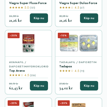
Viagra Super Fluox-Force
Viagra Super Dulox-Force
★★★★★ 5.0
★★★★☆ 4.5
(151)
(67)
26,58 kr
30,38 kr
Köp nu
Köp nu
21,26 kr
21,26 kr
−30%
−10%
AVANAFIL /
TADALAFIL / DAPOXETIN
Tadapox
DAPOXETINHYDROKLORID
Top Avana
★★★★☆ 4.5
(75)
★★★★☆ 4.5
(206)
89,19 kr
37,80 kr
Köp nu
Köp nu
62,43 kr
34,02 kr
−25%
−20%