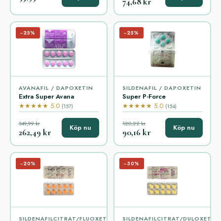
74,68 kr
−25%
−25%
AVANAFIL / DAPOXETIN
SILDENAFIL / DAPOXETIN
Extra Super Avana
Super P-Force
★★★★★ 5.0
★★★★★ 5.0
(157)
(154)
349,99 kr
120,22 kr
Köp nu
Köp nu
262,49 kr
90,16 kr
−20%
−30%
SILDENAFILCITRAT/FLUOXETIN
SILDENAFILCITRAT/DULOXETIN