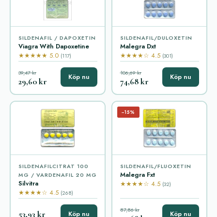
SILDENAFIL / DAPOXETIN
SILDENAFIL/DULOXETIN
Viagra With Dapoxetine
Malegra Dxt
★★★★★ 5.0
★★★★☆ 4.5
(117)
(301)
39,47 kr
106,69 kr
Köp nu
Köp nu
29,60 kr
74,68 kr
−15%
SILDENAFILCITRAT 100
SILDENAFIL/FLUOXETIN
Malegra Fxt
MG / VARDENAFIL 20 MG
Silvitra
★★★★☆ 4.5
(32)
★★★★☆ 4.5
(268)
87,86 kr
53,93 kr
Köp nu
Köp nu