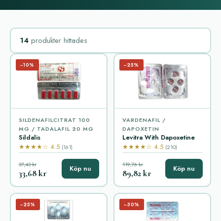
14
produkter hittades
−10%
−25%
SILDENAFILCITRAT 100
VARDENAFIL /
MG / TADALAFIL 20 MG
DAPOXETIN
Sildalis
Levitra With Dapoxetine
★★★★☆ 4.5
★★★★☆ 4.5
(161)
(210)
37,43 kr
119,76 kr
Köp nu
Köp nu
33,68 kr
89,82 kr
−25%
−30%