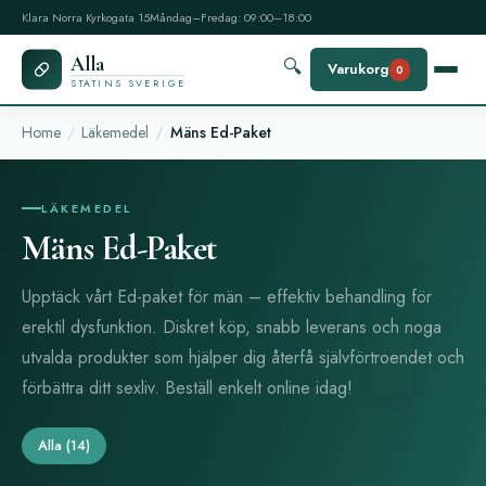
Klara Norra Kyrkogata 15
Måndag–Fredag: 09:00–18:00
Alla
🔍
Varukorg
0
STATINS SVERIGE
Home
Läkemedel
Mäns Ed-Paket
LÄKEMEDEL
Mäns Ed-Paket
Upptäck vårt Ed-paket för män – effektiv behandling för
erektil dysfunktion. Diskret köp, snabb leverans och noga
utvalda produkter som hjälper dig återfå självförtroendet och
förbättra ditt sexliv. Beställ enkelt online idag!
Alla
(14)