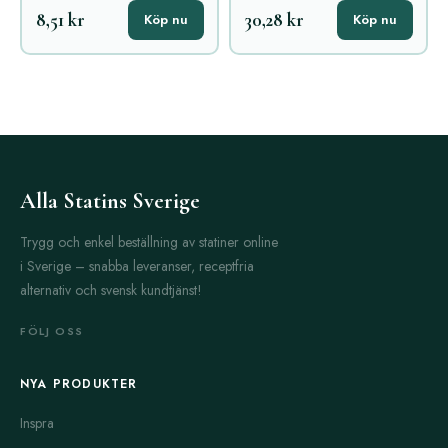
8,51 kr
30,28 kr
Köp nu
Köp nu
Alla Statins Sverige
Trygg och enkel beställning av statiner online
i Sverige – snabba leveranser, receptfria
alternativ och svensk kundtjänst!
FÖLJ OSS
NYA PRODUKTER
Inspra