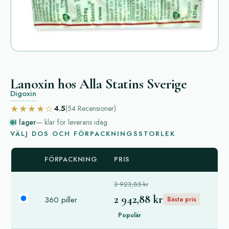
Lanoxin hos Alla Statins Sverige
Digoxin
★★★★☆
4.5
(54
Recensioner
)
I lager
— klar för leverans idag
VÄLJ DOS OCH FÖRPACKNINGSSTORLEK
FÖRPACKNING
PRIS
3 923,85 kr
2 942,88 kr
360 piller
Bästa pris
Populär