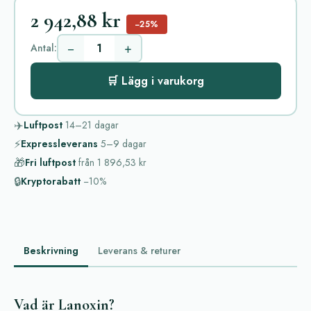
2 942,88 kr
−25%
−
+
Antal:
🛒 Lägg i varukorg
✈️
Luftpost
14–21
dagar
⚡
Expressleverans
5–9
dagar
🎁
Fri luftpost
från
1 896,53 kr
🔒
Kryptorabatt
−10%
Beskrivning
Leverans & returer
Vad är Lanoxin?