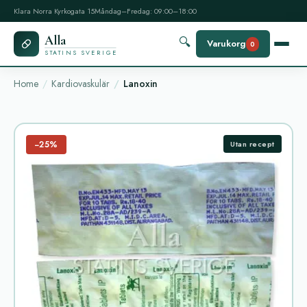
Klara Norra Kyrkogata 15
Måndag–Fredag: 09:00–18:00
Alla
🔍
Varukorg
0
STATINS SVERIGE
Home
Kardiovaskulär
Lanoxin
−25%
Utan recept