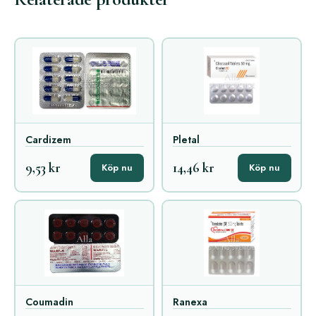
Cardizem
Pletal
9,53 kr
14,46 kr
Köp nu
Köp nu
Coumadin
Ranexa