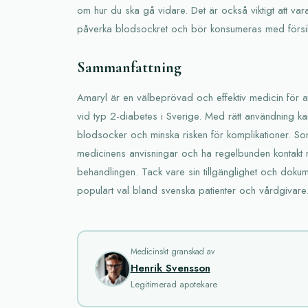
om hur du ska gå vidare. Det är också viktigt att va
påverka blodsockret och bör konsumeras med försik
Sammanfattning
Amaryl är en välbeprövad och effektiv medicin för at
vid typ 2-diabetes i Sverige. Med rätt användning kan d
blodsocker och minska risken för komplikationer. Som al
medicinens anvisningar och ha regelbunden kontakt m
behandlingen. Tack vare sin tillgänglighet och dokum
populärt val bland svenska patienter och vårdgivare
Medicinskt granskad av
Henrik Svensson
Legitimerad apotekare