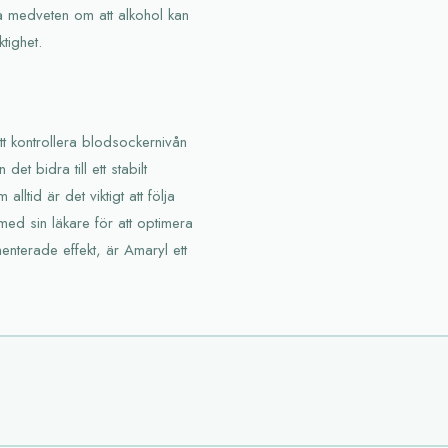
ra medveten om att alkohol kan
tighet.
t kontrollera blodsockernivån
et bidra till ett stabilt
ltid är det viktigt att följa
ed sin läkare för att optimera
enterade effekt, är Amaryl ett
.