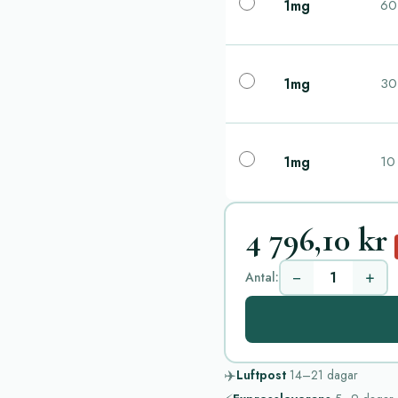
1mg
60 
1mg
30 
1mg
10 
4 796,10 kr
−
+
Antal:
✈️
Luftpost
14–21
dagar