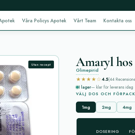
Apotek
Våra Policys Apotek
Vårt Team
Kontakta oss
Amaryl hos 
Utan recept
Glimepirid
★★★★☆
4.5
(44
Recension
I lager
— klar för leverans idag
VÄLJ DOS OCH FÖRPAC
1mg
2mg
4mg
DOSERING
FÖ