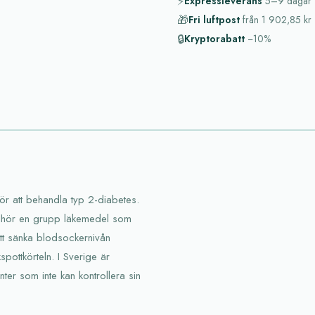
⚡
Expressleverans
5–9
dagar
🎁
Fri luftpost
från
1 902,85 kr
🔒
Kryptorabatt
−10%
ör att behandla typ 2-diabetes.
illhör en grupp läkemedel som
 att sänka blodsockernivån
pottkörteln. I Sverige är
ter som inte kan kontrollera sin