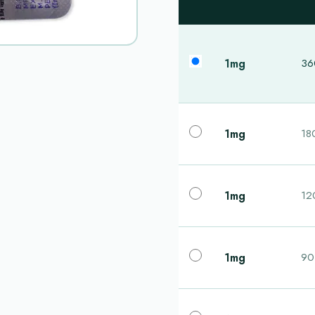
1mg
360
1mg
180
1mg
120
1mg
90 