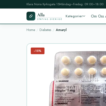
Klara Norra Kyrkogata 15
Måndag–Fredag: 09:00–18:00
Alla
Kategorier
Om Oss 
STATINS SVERIGE
Home
Diabetes
Amaryl
−15%