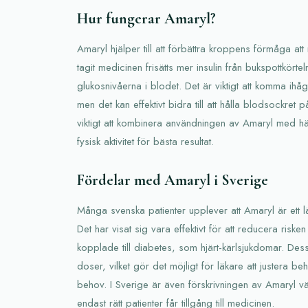
Hur fungerar Amaryl?
Amaryl hjälper till att förbättra kroppens förmåga att
tagit medicinen frisätts mer insulin från bukspottkörteln,
glukosnivåerna i blodet. Det är viktigt att komma ihåg
men det kan effektivt bidra till att hålla blodsockret
viktigt att kombinera användningen av Amaryl med 
fysisk aktivitet för bästa resultat.
Fördelar med Amaryl i Sverige
Många svenska patienter upplever att Amaryl är ett lä
Det har visat sig vara effektivt för att reducera risken
kopplade till diabetes, som hjärt-kärlsjukdomar. Dessu
doser, vilket gör det möjligt för läkare att justera be
behov. I Sverige är även förskrivningen av Amaryl väl 
endast rätt patienter får tillgång till medicinen.