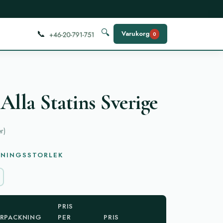
📞
🔍
Varukorg
0
Alla Statins Sverige
er
)
KNINGSSTORLEK
PRIS
RPACKNING
PER
PRIS