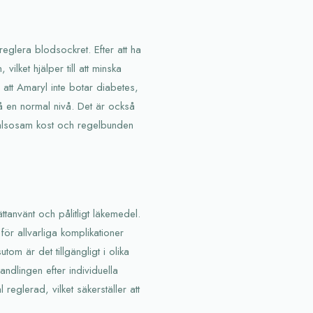
 reglera blodsockret. Efter att ha
 vilket hjälper till att minska
 att Amaryl inte botar diabetes,
 på en normal nivå. Det är också
hälsosam kost och regelbunden
ttanvänt och pålitligt läkemedel.
 för allvarliga komplikationer
tom är det tillgängligt i olika
handlingen efter individuella
reglerad, vilket säkerställer att