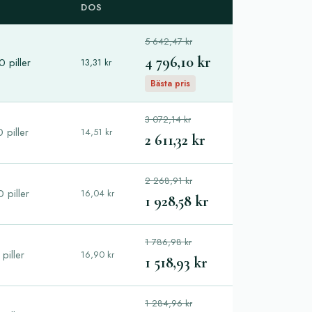
DOS
5 642,47 kr
4 796,10 kr
 piller
13,31 kr
Bästa pris
3 072,14 kr
 piller
14,51 kr
2 611,32 kr
2 268,91 kr
 piller
16,04 kr
1 928,58 kr
1 786,98 kr
piller
16,90 kr
1 518,93 kr
1 284,96 kr