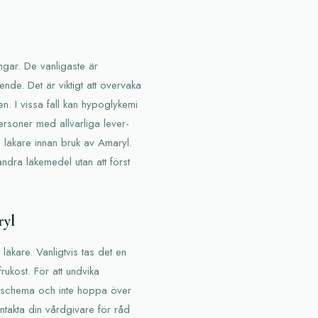
gar. De vanligaste är
nde. Det är viktigt att övervaka
en. I vissa fall kan hypoglykemi
 Personer med allvarliga lever-
 läkare innan bruk av Amaryl.
dra läkemedel utan att först
ryl
 läkare. Vanligtvis tas det en
ukost. För att undvika
t schema och inte hoppa över
ntakta din vårdgivare för råd