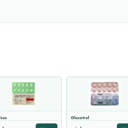
lsus
Glucotrol