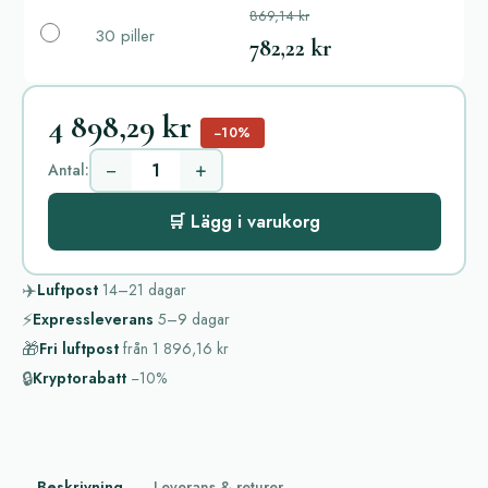
869,14 kr
30 piller
782,22 kr
4 898,29 kr
−10%
−
+
Antal:
🛒 Lägg i varukorg
✈️
Luftpost
14–21
dagar
⚡
Expressleverans
5–9
dagar
🎁
Fri luftpost
från
1 896,16 kr
🔒
Kryptorabatt
−10%
Beskrivning
Leverans & returer