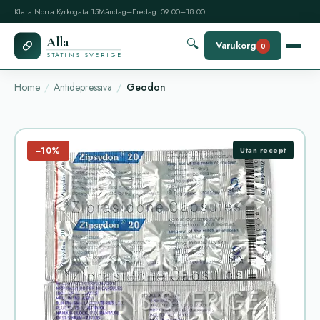
Klara Norra Kyrkogata 15
Måndag–Fredag: 09:00–18:00
Alla
🔍
Varukorg
0
STATINS SVERIGE
Home
Antidepressiva
Geodon
−10%
Utan recept