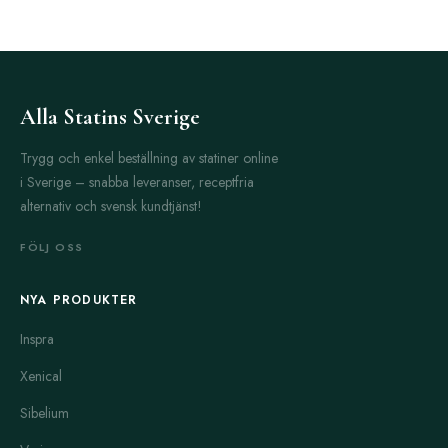
Alla Statins Sverige
Trygg och enkel beställning av statiner online
i Sverige – snabba leveranser, receptfria
alternativ och svensk kundtjänst!
FÖLJ OSS
NYA PRODUKTER
Inspra
Xenical
Sibelium