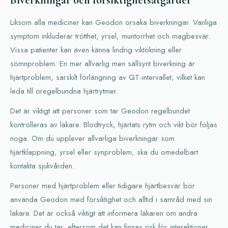
Liksom alla mediciner kan Geodon orsaka biverkningar. Vanliga
symptom inkluderar trötthet, yrsel, muntorrhet och magbesvär.
Vissa patienter kan även känna lindrig viktökning eller
sömnproblem. En mer allvarlig men sällsynt biverkning är
hjärtproblem, särskilt förlängning av QT-intervallet, vilket kan
leda till oregelbundna hjärtrytmer.
Det är viktigt att personer som tar Geodon regelbundet
kontrolleras av läkare. Blodtryck, hjärtats rytm och vikt bör följas
noga. Om du upplever allvarliga biverkningar som
hjärtklappning, yrsel eller synproblem, ska du omedelbart
kontakta sjukvården.
Personer med hjärtproblem eller tidigare hjärtbesvär bör
använda Geodon med försiktighet och alltid i samråd med sin
läkare. Det är också viktigt att informera läkaren om andra
mediciner du tar, eftersom det kan finnas risk för interaktioner.