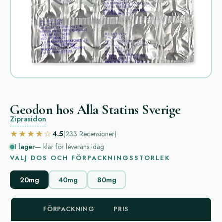
Geodon hos Alla Statins Sverige
Ziprasidon
★★★★☆
4.5
(233
Recensioner
)
I lager
— klar för leverans idag
VÄLJ DOS OCH FÖRPACKNINGSSTORLEK
20mg
40mg
80mg
FÖRPACKNING
PRIS