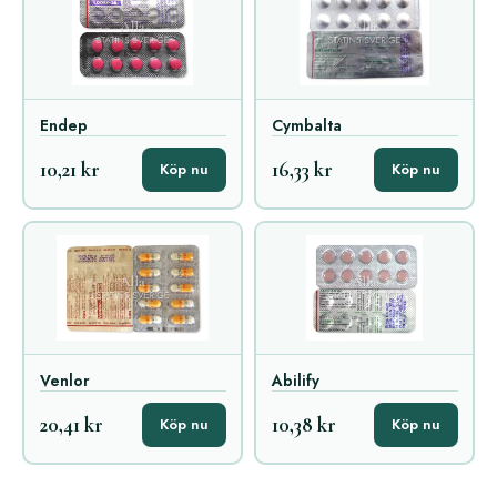
Endep
Cymbalta
10,21 kr
16,33 kr
Köp nu
Köp nu
Venlor
Abilify
20,41 kr
10,38 kr
Köp nu
Köp nu